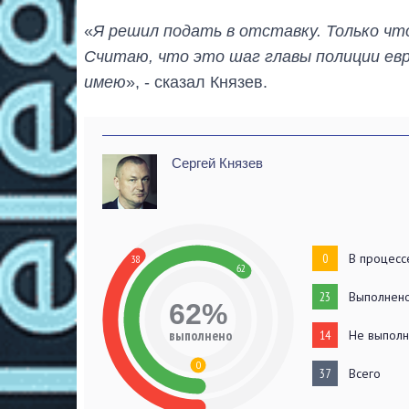
«
Я решил подать в отставку. Только что
Считаю, что это шаг главы полиции евр
имею
», - сказал Князев.
Сергей Князев
0
В процесс
38
62
23
Выполнен
62%
выполнено
14
Не выпол
0
37
Всего