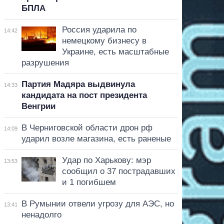
БПЛА
Россия ударила по
14:42
немецкому бизнесу в
Украине, есть масштабные
разрушения
Партия Мадяра выдвинула
14:33
кандидата на пост президента
Венгрии
В Черниговской области дрон рф
14:09
ударил возле магазина, есть раненые
Удар по Харькову: мэр
13:53
сообщил о 37 пострадавших
и 1 погибшем
В Румынии отвели угрозу для АЭС, но
13:41
ненадолго