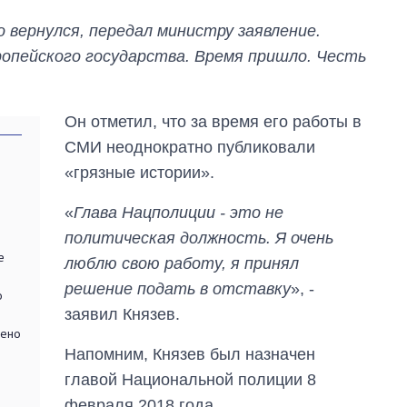
 вернулся, передал министру заявление.
опейского государства. Время пришло. Честь
Он отметил, что за время его работы в
СМИ неоднократно публиковали
«грязные истории».
«
Глава Нацполиции - это не
политическая должность. Я очень
е
люблю свою работу, я принял
Восемь
массированных
решение подать в отставку
», -
о
ударов по Украине
заявил Князев.
за лето: Киев и
нено
область стали
Напомним, Князев был назначен
главной целью рф
главой Национальной полиции 8
февраля 2018 года.