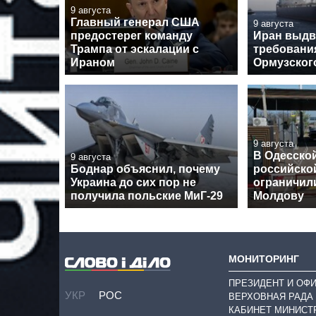
9 августа
Главный генерал США
9 августа
предостерег команду
Иран выд
Трампа от эскалации с
требовани
Ираном
Ормузског
9 августа
В Одесской
9 августа
Боднар объяснил, почему
российской
Украина до сих пор не
ограничил
получила польские МиГ-29
Молдову
МОНИТОРИНГ
ПРЕЗИДЕНТ И ОФ
УКР
РОС
ВЕРХОВНАЯ РАДА
КАБИНЕТ МИНИСТ