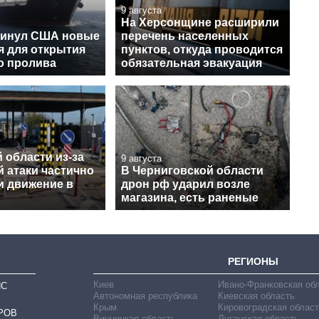
9 августа
На Херсонщине расширили
винул США новые
перечень населенных
я для открытия
пунктов, откуда проводится
о пролива
обязательная эвакуация
 области из-за
9 августа
 атаки частично
В Черниговской области
и движение в
дрон рф ударил возле
магазина, есть раненые
РЕГИОНЫ
Киев
Ивано-Франковская об
ИС
Автономная республика
Киевская область
Крым
Кировоградская област
РОВ
Винницкая область
Луганская область