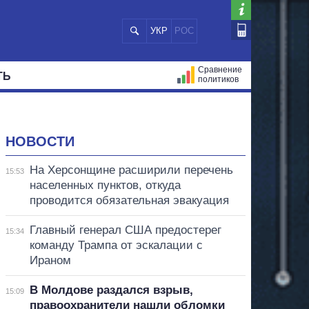
УКР
РОС
Сравнение
ТЬ
политиков
СТРАЦИЙ
МЭРЫ
ВСЕ ПЕРСОНЫ
НОВОСТИ
На Херсонщине расширили перечень
15:53
населенных пунктов, откуда
проводится обязательная эвакуация
Главный генерал США предостерег
15:34
команду Трампа от эскалации с
Ираном
В Молдове раздался взрыв,
15:09
правоохранители нашли обломки