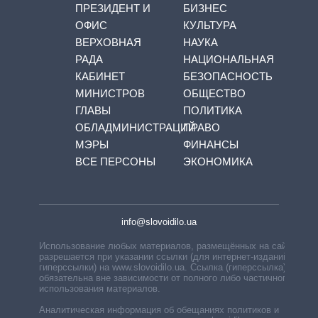
ПРЕЗИДЕНТ И
БИЗНЕС
ОФИС
КУЛЬТУРА
ВЕРХОВНАЯ
НАУКА
РАДА
НАЦИОНАЛЬНАЯ
КАБИНЕТ
БЕЗОПАСНОСТЬ
МИНИСТРОВ
ОБЩЕСТВО
ГЛАВЫ
ПОЛИТИКА
ОБЛАДМИНИСТРАЦИЙ
ПРАВО
МЭРЫ
ФИНАНСЫ
ВСЕ ПЕРСОНЫ
ЭКОНОМИКА
info@slovoidilo.ua
Использование любых материалов, размещённых на сайте,
разрешается при указании ссылки (для интернет-изданий —
гиперссылки) на www.slovoidilo.ua. Ссылка (гиперссылка)
обязательна вне зависимости от полного либо частичного
использования материалов.
Аналитическая информация об обещаниях политиков и