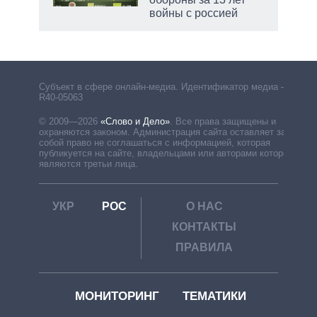
войны с россией
рф
Субъект в сфере онлайн-медиа. Идентификатор медиа –
R40-05063
© 2009—2026
«Слово и Дело»
.
Все права защищены и
охраняются законом. Администрация сайта оставляет за
собой право не соглашаться с информацией, которая
публикуется на сайте, владельцами или авторами которой
являются третьи лица.
УКР
РОС
О НАС
КОНТАКТЫ
ПРАВИЛА
МОНИТОРИНГ
ТЕМАТИКИ