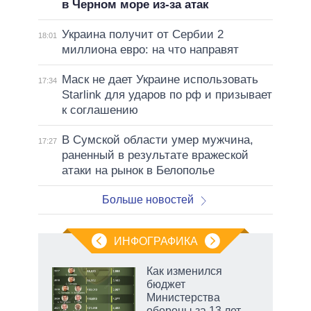
в Черном море из-за атак
Украина получит от Сербии 2
18:01
миллиона евро: на что направят
Маск не дает Украине использовать
17:34
Starlink для ударов по рф и призывает
к соглашению
В Сумской области умер мужчина,
17:27
раненный в результате вражеской
атаки на рынок в Белополье
Больше новостей
ИНФОГРАФИКА
 как
Как изменился
чипы
бюджет
ды и
Министерства
т на
обороны за 13 лет