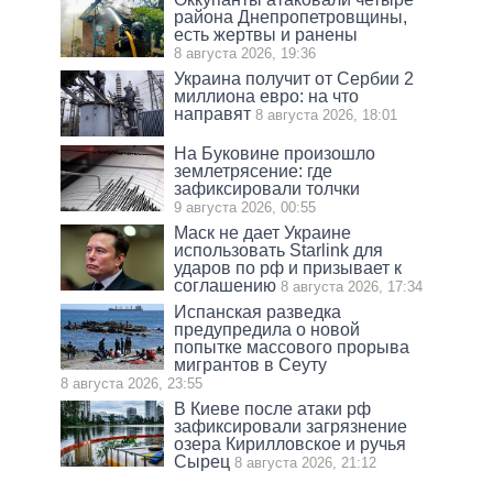
района Днепропетровщины,
есть жертвы и ранены
8 августа 2026, 19:36
Украина получит от Сербии 2
миллиона евро: на что
направят
8 августа 2026, 18:01
На Буковине произошло
землетрясение: где
зафиксировали толчки
9 августа 2026, 00:55
Маск не дает Украине
использовать Starlink для
ударов по рф и призывает к
соглашению
8 августа 2026, 17:34
Испанская разведка
предупредила о новой
попытке массового прорыва
мигрантов в Сеуту
8 августа 2026, 23:55
В Киеве после атаки рф
зафиксировали загрязнение
озера Кирилловское и ручья
Сырец
8 августа 2026, 21:12