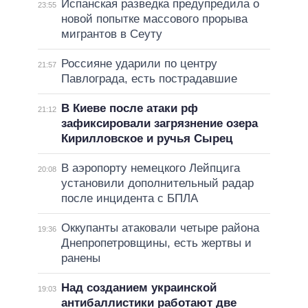
Испанская разведка предупредила о
23:55
новой попытке массового прорыва
мигрантов в Сеуту
Россияне ударили по центру
21:57
Павлограда, есть пострадавшие
В Киеве после атаки рф
21:12
зафиксировали загрязнение озера
Кирилловское и ручья Сырец
В аэропорту немецкого Лейпцига
20:08
установили дополнительный радар
после инцидента с БПЛА
Оккупанты атаковали четыре района
19:36
Днепропетровщины, есть жертвы и
ранены
Над созданием украинской
19:03
антибаллистики работают две