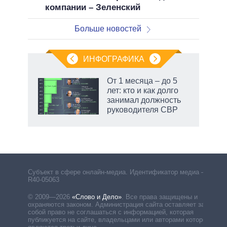
компании – Зеленский
Больше новостей
ИНФОГРАФИКА
От 1 месяца – до 5
лет: кто и как долго
занимал должность
руководителя СВР
Субъект в сфере онлайн-медиа. Идентификатор медиа –
R40-05063
© 2009—2026
«Слово и Дело»
.
Все права защищены и
охраняются законом. Администрация сайта оставляет за
собой право не соглашаться с информацией, которая
публикуется на сайте, владельцами или авторами которой