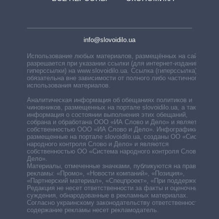
info@slovoidilo.ua
Использование любых материалов, размещённых на сайте,
разрешается при указании ссылки (для интернет-изданий —
гиперссылки) на www.slovoidilo.ua. Ссылка (гиперссылка)
обязательна вне зависимости от полного либо частичного
использования материалов.
Аналитическая информация об обещаниях политиков и
чиновников, размещенных на портале slovoidilo.ua, а также
информация о состоянии выполнения этих обещаний,
собрана и обработана ООО «ИА Слово и Дело» и является
собственностью ООО «ИА Слово и Дело». Инфографики,
размещенные на портале slovoidilo.ua, созданы ОО «Система
народного контроля Слово и Дело» и являются
собственностью ОО «Система народного контроля Слово и
Дело».
Материалы, отмеченные значками, публикуются на правах
рекламы: «Промо», «Новости компаний», «Позиция»,
«Партнерский материал», «Спецпроект», «При поддержке».
Редакция не несет ответственности за факты и оценочные
суждения, обнародованные в рекламных материалах.
Согласно украинскому законодательству ответственность за
содержание рекламы несет рекламодатель.