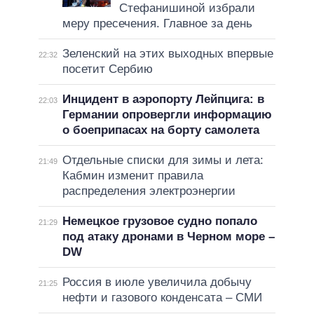
Стефанишиной избрали
меру пресечения. Главное за день
Зеленский на этих выходных впервые
22:32
посетит Сербию
Инцидент в аэропорту Лейпцига: в
22:03
Германии опровергли информацию
о боеприпасах на борту самолета
Отдельные списки для зимы и лета:
21:49
Кабмин изменит правила
распределения электроэнергии
Немецкое грузовое судно попало
21:29
под атаку дронами в Черном море –
DW
Россия в июле увеличила добычу
21:25
нефти и газового конденсата – СМИ