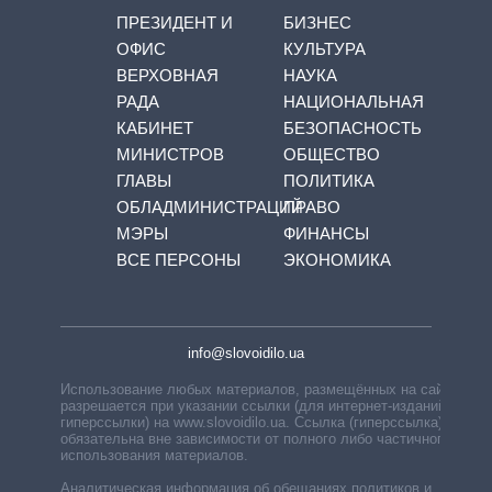
ПРЕЗИДЕНТ И
БИЗНЕС
ОФИС
КУЛЬТУРА
ВЕРХОВНАЯ
НАУКА
РАДА
НАЦИОНАЛЬНАЯ
КАБИНЕТ
БЕЗОПАСНОСТЬ
МИНИСТРОВ
ОБЩЕСТВО
ГЛАВЫ
ПОЛИТИКА
ОБЛАДМИНИСТРАЦИЙ
ПРАВО
МЭРЫ
ФИНАНСЫ
ВСЕ ПЕРСОНЫ
ЭКОНОМИКА
info@slovoidilo.ua
Использование любых материалов, размещённых на сайте,
разрешается при указании ссылки (для интернет-изданий —
гиперссылки) на www.slovoidilo.ua. Ссылка (гиперссылка)
обязательна вне зависимости от полного либо частичного
использования материалов.
Аналитическая информация об обещаниях политиков и