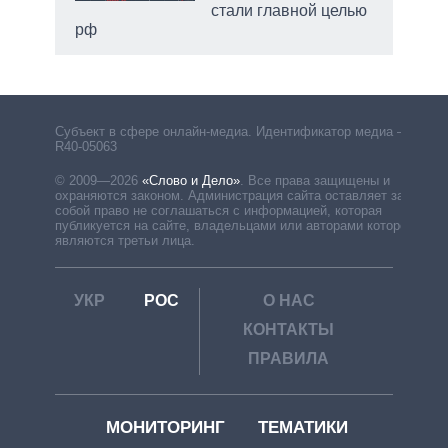
стали главной целью
рф
Субъект в сфере онлайн-медиа. Идентификатор медиа –
R40-05063
© 2009—2026
«Слово и Дело»
.
Все права защищены и
охраняются законом. Администрация сайта оставляет за
собой право не соглашаться с информацией, которая
публикуется на сайте, владельцами или авторами которой
являются третьи лица.
УКР
РОС
О НАС
КОНТАКТЫ
ПРАВИЛА
МОНИТОРИНГ
ТЕМАТИКИ