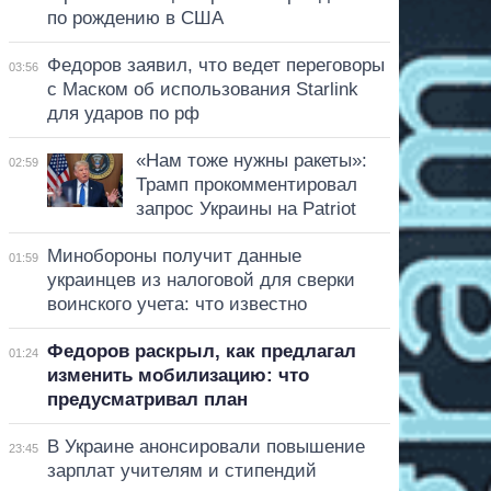
по рождению в США
Федоров заявил, что ведет переговоры
03:56
с Маском об использования Starlink
для ударов по рф
«Нам тоже нужны ракеты»:
02:59
Трамп прокомментировал
запрос Украины на Patriot
Минобороны получит данные
01:59
украинцев из налоговой для сверки
воинского учета: что известно
Федоров раскрыл, как предлагал
01:24
изменить мобилизацию: что
предусматривал план
В Украине анонсировали повышение
23:45
зарплат учителям и стипендий