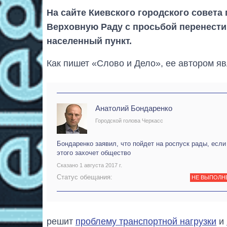
На сайте Киевского городского совета
Верховную Раду с просьбой перенести 
населенный пункт.
Как пишет «Слово и Дело», ее автором я
Анатолий Бондаренко
Городской голова Черкасс
Бондаренко заявил, что пойдет на роспуск рады, если
этого захочет общество
Сказано 1 августа 2017 г.
Статус обещания:
НЕ ВЫПОЛН
решит
проблему транспортной нагрузки
и