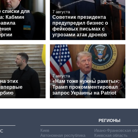
 списки для
7 августа
а: Кабмин
Советник президента
равила
предупредил бизнес о
ения
фейковых письмах с
ергии
угрозами атак дронов
7 августа
на этих
«Нам тоже нужны ракеты»:
 впервые
Трамп прокомментировал
ербию
запрос Украины на Patriot
РЕГИОНЫ
Киев
Ивано-Франковская об
ИС
Автономная республика
Киевская область