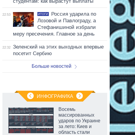
студентам: как вырастут выплаты
Россия ударила по
ИТОГИ
22:53
Лозовой и Павлограду, а
Стефанишиной избрали
меру пресечения. Главное за день
Зеленский на этих выходных впервые
22:32
посетит Сербию
Больше новостей
ИНФОГРАФИКА
Восемь
массированных
ударов по Украине
за лето: Киев и
область стали