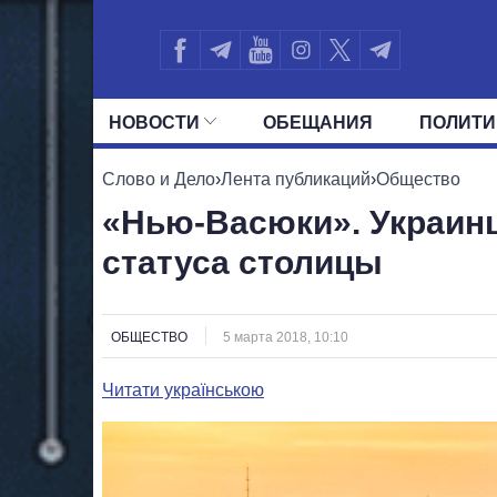
НОВОСТИ
ОБЕЩАНИЯ
ПОЛИТИ
ВСЕ ПОЛИТИКИ
ПРЕЗИДЕНТ И ОФ
Слово и Дело
›
Лента публикаций
›
Общество
«Нью-Васюки». Украинц
статуса столицы
ОБЩЕСТВО
5 марта 2018, 10:10
Читати українською