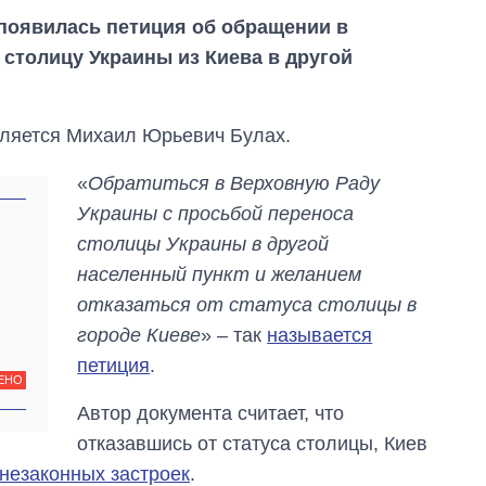
 появилась петиция об обращении в
столицу Украины из Киева в другой
вляется Михаил Юрьевич Булах.
«
Обратиться в Верховную Раду
Украины с просьбой переноса
столицы Украины в другой
населенный пункт и желанием
отказаться от статуса столицы в
городе Киеве
» – так
называется
петиция
.
ЕНО
Экономика ИИ-
Автор документа считает, что
гигантов: сколько
стоят и
отказавшись от статуса столицы, Киев
зарабатывают
незаконных застроек
.
OpenAI и Anthropic