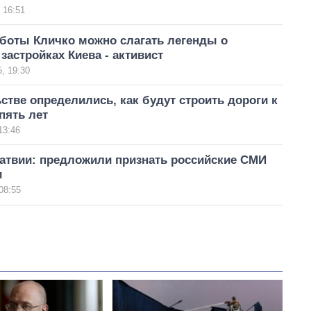
 16:51
аботы Кличко можно слагать легенды о
застройках Киева - активист
, 19:30
стве определились, как будут строить дороги к
пять лет
13:46
Латвии: предложили признать российские СМИ
и
08:55