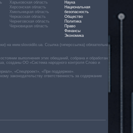
ь
Харьковская область
Наука
Херсонская область
Национальная
Хмельницкая область
безопасность
Черкасская область
Общество
Черниговская область
Политика
Черновицкая область
Право
Финансы
Экономика
) на www.slovoidilo.ua. Ссылка (гиперссылка) обязательна
состоянии выполнения этих обещаний, собрана и обработана
ua, созданы ОО «Система народного контроля Слово и
ериал», «Спецпроект», «При поддержке».
скому законодательству ответственность за содержание