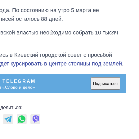
ода. По состоянию на утро 5 марта ее
писей осталось 88 дней.
вской властью необходимо собрать 10 тысяч
сь в Киевский городской совет с просьбой
удет курсировать в центре столицы под землей
.
В TELEGRAM
Подписаться
т «Слово и дело»
делиться: