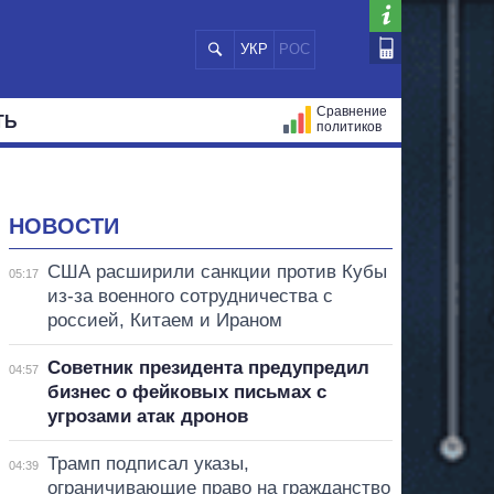
УКР
РОС
Сравнение
ТЬ
политиков
СТРАЦИЙ
МЭРЫ
ВСЕ ПЕРСОНЫ
НОВОСТИ
США расширили санкции против Кубы
05:17
из-за военного сотрудничества с
россией, Китаем и Ираном
Советник президента предупредил
04:57
бизнес о фейковых письмах с
угрозами атак дронов
Трамп подписал указы,
04:39
ограничивающие право на гражданство