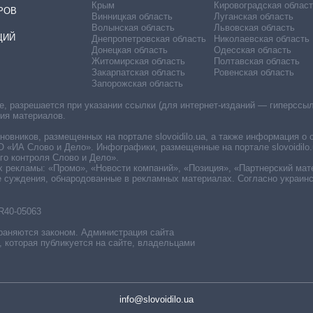
Крым
Кировоградская област
РОВ
Винницкая область
Луганская область
Волынская область
Львовская область
ЦИЙ
Днепропетровская область
Николаевская область
Донецкая область
Одесская область
Житомирская область
Полтавская область
Закарпатская область
Ровенская область
Запорожская область
 разрешается при указании ссылки (для интернет-изданий — гиперссылки
ния материалов.
овников, размещенных на портале slovoidilo.ua, а также информация о 
«ИА Слово и Дело». Инфографики, размещенные на портале slovoidilo.
о контроля Слово и Дело».
х рекламы: «Промо», «Новости компаний», «Позиция», «Партнерский мат
е суждения, обнародованные в рекламных материалах. Согласно украин
R40-05063
раняются законом. Администрация сайта
, которая публикуется на сайте, владельцами
info@slovoidilo.ua