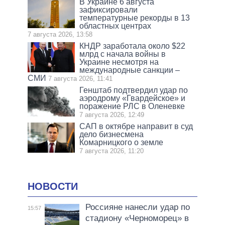
В Украине 6 августа
зафиксировали
температурные рекорды в 13
областных центрах
7 августа 2026, 13:58
КНДР заработала около $22
млрд с начала войны в
Украине несмотря на
международные санкции –
СМИ
7 августа 2026, 11:41
Генштаб подтвердил удар по
аэродрому «Гвардейское» и
поражение РЛС в Оленевке
7 августа 2026, 12:49
САП в октябре направит в суд
дело бизнесмена
Комарницкого о земле
7 августа 2026, 11:20
НОВОСТИ
Россияне нанесли удар по
15:57
стадиону «Черноморец» в