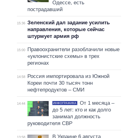
Одессе, есть
пострадавший
Зеленский дал задание усилить
15:36
направления, которые сейчас
штурмует армия рф
Правоохранители разоблачили новые
15:00
«уклонистские схемы» в трех
регионах
Россия импортировала из Южной
14:58
Кореи почти 30 тысяч тонн
нефтепродуктов – СМИ
От 1 месяца –
ИНФОГРАФИКА
14:44
до 5 лет: кто и как долго
занимал должность
руководителя СВР
В Украине 6 августа
13:58