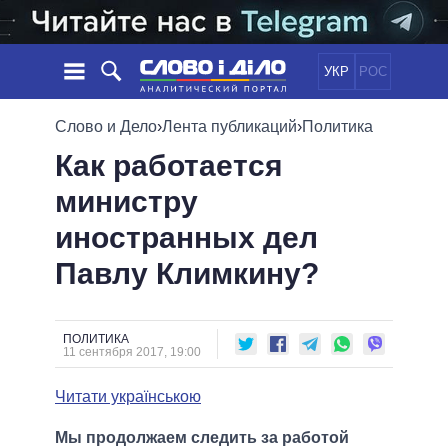
УКР
РОС
НОВОСТИ
Слово и Дело
›
Лента публикаций
›
Политика
Как работается
ОБЕЩАНИЯ
ЛЕНТА
ПОЛИТИКА
министру
СОБЫТИЯ
ЭКОНОМИКА
ПОЛИТИКИ
иностранных дел
СТАТЬИ
ОБЩЕСТВО
ИНФОГРАФИКА
МНЕНИЯ
МИР
ВСЕ ПОЛИТИКИ
Павлу Климкину?
ОБЗОРЫ
ПРЕЗИДЕНТ И ОФИС
ВИДЕО
ДАЙДЖЕСТЫ
ВЕРХОВНАЯ РАДА
ПОЛИТИКА
ПОДДЕРЖАТЬ
КАБИНЕТ МИНИСТРОВ
11 сентября 2017, 19:00
ГЛАВЫ ОБЛАДМИНИСТРАЦИЙ
СРАВНЕНИЕ ПОЛИТИКОВ
Читати українською
МЭРЫ
ВСЕ ПЕРСОНЫ
Мы продолжаем следить за работой