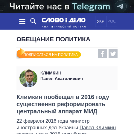
УКР
РОС
НОВОСТИ
ОБЕЩАНИЕ ПОЛИТИКА
ОБЕЩАНИЯ
ЛЕНТА
ПОЛИТИКА
ПОДПИСАТЬСЯ НА ПОЛИТИКА
СОБЫТИЯ
ЭКОНОМИКА
ПОЛИТИКИ
СТАТЬИ
ОБЩЕСТВО
КЛИМКИН
ИНФОГРАФИКА
МНЕНИЯ
МИР
ВСЕ ПОЛИТИКИ
Павел Анатолиевич
ОБЗОРЫ
ПРЕЗИДЕНТ И ОФИС
ВИДЕО
ДАЙДЖЕСТЫ
ВЕРХОВНАЯ РАДА
Климкин пообещал в 2016 году
ПОДДЕРЖАТЬ
существенно реформировать
КАБИНЕТ МИНИСТРОВ
центральный аппарат МИД
ГЛАВЫ ОБЛАДМИНИСТРАЦИЙ
СРАВНЕНИЕ ПОЛИТИКОВ
22 февраля 2016 года министр
МЭРЫ
иностранных дел Украины
Павел Климкин
ВСЕ ПЕРСОНЫ