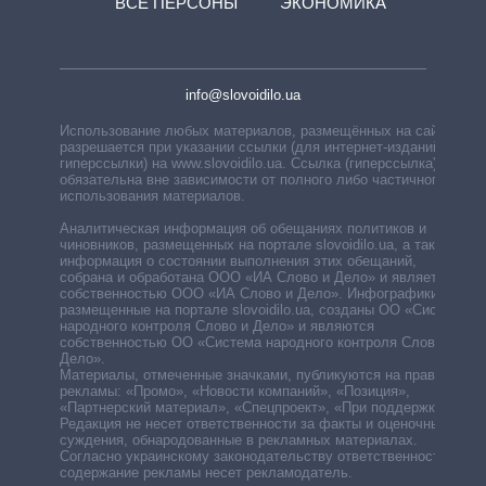
ВСЕ ПЕРСОНЫ
ЭКОНОМИКА
info@slovoidilo.ua
Использование любых материалов, размещённых на сайте,
разрешается при указании ссылки (для интернет-изданий —
гиперссылки) на www.slovoidilo.ua. Ссылка (гиперссылка)
обязательна вне зависимости от полного либо частичного
использования материалов.
Аналитическая информация об обещаниях политиков и
чиновников, размещенных на портале slovoidilo.ua, а также
информация о состоянии выполнения этих обещаний,
собрана и обработана ООО «ИА Слово и Дело» и является
собственностью ООО «ИА Слово и Дело». Инфографики,
размещенные на портале slovoidilo.ua, созданы ОО «Система
народного контроля Слово и Дело» и являются
собственностью ОО «Система народного контроля Слово и
Дело».
Материалы, отмеченные значками, публикуются на правах
рекламы: «Промо», «Новости компаний», «Позиция»,
«Партнерский материал», «Спецпроект», «При поддержке».
Редакция не несет ответственности за факты и оценочные
суждения, обнародованные в рекламных материалах.
Согласно украинскому законодательству ответственность за
содержание рекламы несет рекламодатель.