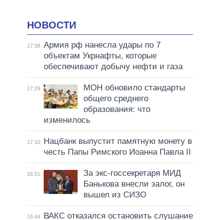
НОВОСТИ
Армия рф нанесла удары по 7
17:38
объектам Укрнафты, которые
обеспечивают добычу нефти и газа
МОН обновило стандарты
17:29
общего среднего
образования: что
изменилось
Нацбанк выпустит памятную монету в
17:10
честь Папы Римского Иоанна Павла II
За экс-госсекретаря МИД
16:51
Банькова внесли залог, он
вышел из СИЗО
ВАКС отказался остановить слушание
16:44