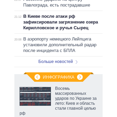
Павлограда, есть пострадавшие
В Киеве после атаки рф
21:12
зафиксировали загрязнение озера
Кирилловское и ручья Сырец
В аэропорту немецкого Лейпцига
20:08
установили дополнительный радар
после инцидента с БПЛА
Больше новостей
ИНФОГРАФИКА
 как
Восемь
чипы
массированных
ды и
ударов по Украине за
т на
лето: Киев и область
стали главной целью
рф