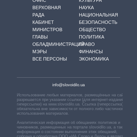
ОФИС
КУЛЬТУРА
ВЕРХОВНАЯ
НАУКА
РАДА
НАЦИОНАЛЬНАЯ
КАБИНЕТ
БЕЗОПАСНОСТЬ
МИНИСТРОВ
ОБЩЕСТВО
ГЛАВЫ
ПОЛИТИКА
ОБЛАДМИНИСТРАЦИЙ
ПРАВО
МЭРЫ
ФИНАНСЫ
ВСЕ ПЕРСОНЫ
ЭКОНОМИКА
info@slovoidilo.ua
Использование любых материалов, размещённых на сайте,
разрешается при указании ссылки (для интернет-изданий —
гиперссылки) на www.slovoidilo.ua. Ссылка (гиперссылка)
обязательна вне зависимости от полного либо частичного
использования материалов.
Аналитическая информация об обещаниях политиков и
чиновников, размещенных на портале slovoidilo.ua, а также
информация о состоянии выполнения этих обещаний,
собрана и обработана ООО «ИА Слово и Дело» и является