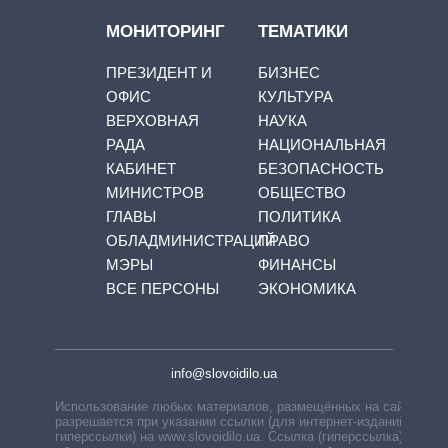
МОНИТОРИНГ
ТЕМАТИКИ
ПРЕЗИДЕНТ И
БИЗНЕС
ОФИС
КУЛЬТУРА
ВЕРХОВНАЯ
НАУКА
РАДА
НАЦИОНАЛЬНАЯ
КАБИНЕТ
БЕЗОПАСНОСТЬ
МИНИСТРОВ
ОБЩЕСТВО
ГЛАВЫ
ПОЛИТИКА
ОБЛАДМИНИСТРАЦИЙ
ПРАВО
МЭРЫ
ФИНАНСЫ
ВСЕ ПЕРСОНЫ
ЭКОНОМИКА
info@slovoidilo.ua
Использование любых материалов, размещённых на сайте,
разрешается при указании ссылки (для интернет-изданий —
гиперссылки) на www.slovoidilo.ua. Ссылка (гиперссылка)