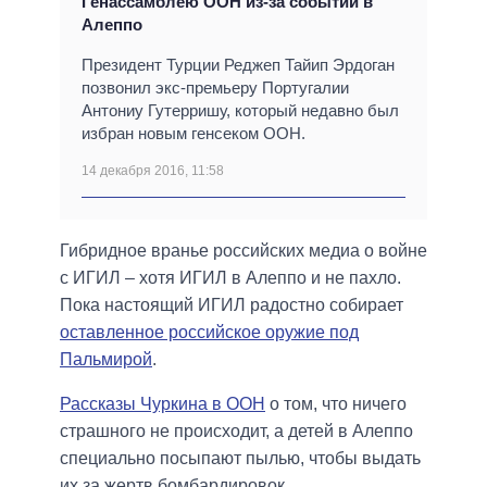
Генассамблею ООН из-за событий в
Алеппо
Президент Турции Реджеп Тайип Эрдоган
позвонил экс-премьеру Португалии
Антониу Гутерришу, который недавно был
избран новым генсеком ООН.
14 декабря 2016, 11:58
Гибридное вранье российских медиа о войне
с ИГИЛ – хотя ИГИЛ в Алеппо и не пахло.
Пока настоящий ИГИЛ радостно собирает
оставленное российское оружие под
Пальмирой
.
Рассказы Чуркина в ООН
о том, что ничего
страшного не происходит, а детей в Алеппо
специально посыпают пылью, чтобы выдать
их за жертв бомбардировок.