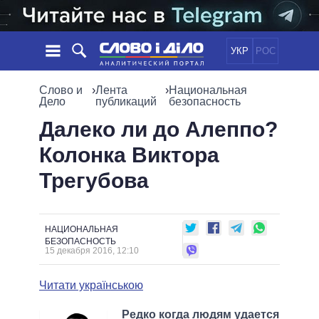
УКР
РОС
НОВОСТИ
Слово и
›
Лента
›
Национальная
Дело
публикаций
безопасность
ОБЕЩАНИЯ
ЛЕНТА
ПОЛИТИКА
Далеко ли до Алеппо?
СОБЫТИЯ
ЭКОНОМИКА
Колонка Виктора
ПОЛИТИКИ
СТАТЬИ
ОБЩЕСТВО
Трегубова
ИНФОГРАФИКА
МНЕНИЯ
МИР
ВСЕ ПОЛИТИКИ
ОБЗОРЫ
ПРЕЗИДЕНТ И ОФИС
ВИДЕО
ДАЙДЖЕСТЫ
ВЕРХОВНАЯ РАДА
НАЦИОНАЛЬНАЯ
БЕЗОПАСНОСТЬ
ПОДДЕРЖАТЬ
КАБИНЕТ МИНИСТРОВ
15 декабря 2016, 12:10
ГЛАВЫ ОБЛАДМИНИСТРАЦИЙ
СРАВНЕНИЕ ПОЛИТИКОВ
Читати українською
МЭРЫ
ВСЕ ПЕРСОНЫ
Редко когда людям удается