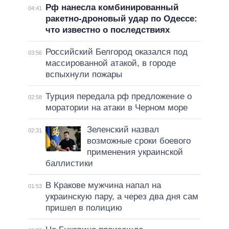
Рф нанесла комбинированный
04:41
ракетно-дроновый удар по Одессе:
что известно о последствиях
Российский Белгород оказался под
03:56
массированной атакой, в городе
вспыхнули пожары
Турция передала рф предложение о
02:58
моратории на атаки в Черном море
Зеленский назвал
02:31
возможные сроки боевого
применения украинской
баллистики
В Кракове мужчина напал на
01:53
украинскую пару, а через два дня сам
пришел в полицию