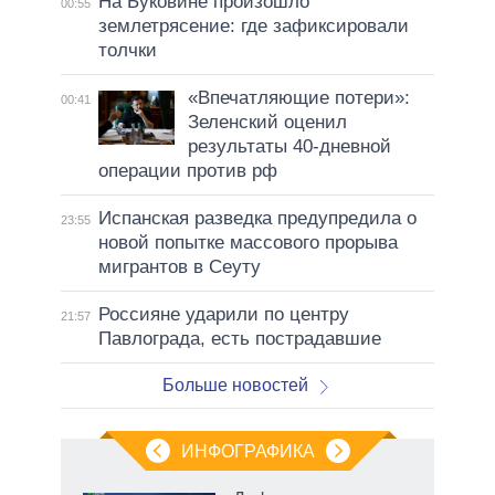
На Буковине произошло
00:55
землетрясение: где зафиксировали
толчки
«Впечатляющие потери»:
00:41
Зеленский оценил
результаты 40-дневной
операции против рф
Испанская разведка предупредила о
23:55
новой попытке массового прорыва
мигрантов в Сеуту
Россияне ударили по центру
21:57
Павлограда, есть пострадавшие
Больше новостей
ИНФОГРАФИКА