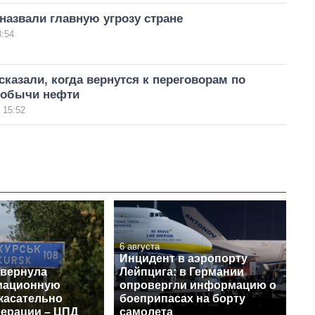
назвали главную угрозу стране
3:54
сказали, когда вернутся к переговорам по
добычи нефти
 15:52
6 августа
Инцидент в аэропорту
звернула
Лейпцига: в Германии
мационную
опровергли информацию о
касательно
боеприпасах на борту
перации – ЦПД
самолета