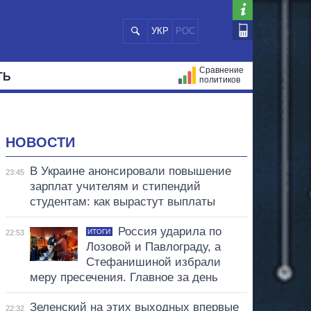
УКР
РОС
Сравнение
ТЬ
политиков
СТРАЦИЙ
МЭРЫ
ВСЕ ПЕРСОНЫ
НОВОСТИ
В Украине анонсировали повышение
23:45
зарплат учителям и стипендий
студентам: как вырастут выплаты
Россия ударила по
ИТОГИ
22:53
Лозовой и Павлограду, а
Стефанишиной избрали
меру пресечения. Главное за день
Зеленский на этих выходных впервые
22:32