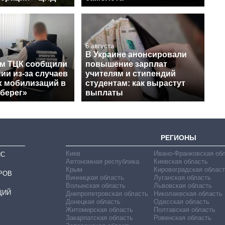
6 августа
В Украине анонсировали
м ТЦК сообщили
повышение зарплат
ии из-за случаев
учителям и стипендий
 мобилизаций в
студентам: как вырастут
Оберег»
выплаты
РЕГИОНЫ
Киев
Ивано-Франковская об
ИС
Автономная республика
Киевская область
Крым
Кировоградская област
РОВ
Винницкая область
Луганская область
Волынская область
Львовская область
ЦИЙ
Днепропетровская область
Николаевская область
Донецкая область
Одесская область
Житомирская область
Полтавская область
Закарпатская область
Ровенская область