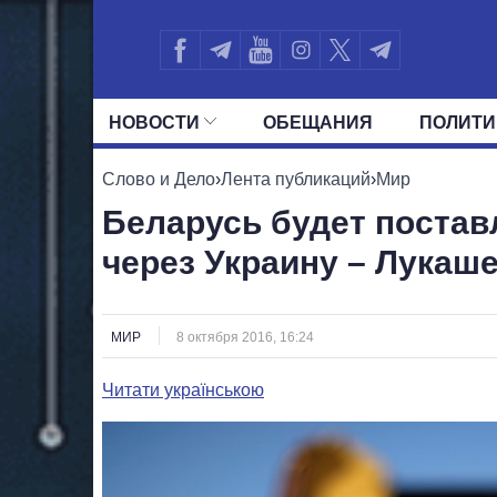
НОВОСТИ
ОБЕЩАНИЯ
ПОЛИТИ
ВСЕ ПОЛИТИКИ
ПРЕЗИДЕНТ И ОФ
Слово и Дело
›
Лента публикаций
›
Мир
Беларусь будет постав
через Украину – Лукаш
МИР
8 октября 2016, 16:24
Читати українською