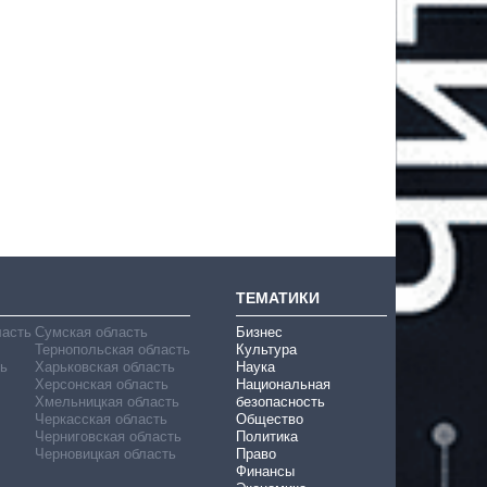
ТЕМАТИКИ
ласть
Сумская область
Бизнес
Тернопольская область
Культура
ь
Харьковская область
Наука
Херсонская область
Национальная
Хмельницкая область
безопасность
Черкасская область
Общество
Черниговская область
Политика
Черновицкая область
Право
Финансы