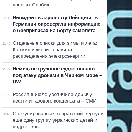
посетит Сербию
Инцидент в аэропорту Лейпцига: в
22:03
Германии опровергли информацию
о боеприпасах на борту самолета
Отдельные списки для зимы и лета:
21:49
Кабмин изменит правила
распределения электроэнергии
Немецкое грузовое судно попало
21:29
под атаку дронами в Черном море –
DW
Россия в июле увеличила добычу
21:25
нефти и газового конденсата – СМИ
С оккупированных территорий вернули
20:46
еще одну группу украинских детей и
подростков