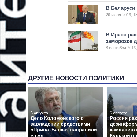
В Беларуси 
26 июля 2016, 1
В Иране рас
заморозке 
8 сентября 2016,
ДРУГИЕ НОВОСТИ ПОЛИТИКИ
6 августа
6 августа
Дело Коломойского о
Россия ра
завладении средствами
дезинфор
«ПриватБанка» направили
кампанию 
в суд
Курской о