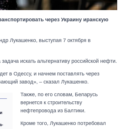
ранспортировать через Украину иранскую
ндр Лукашенко, выступая 7 октября в
 задача искать альтернативу российской нефти.
ет в Одессу, и начнем поставлять через
ающий завод», – сказал Лукашенко.
Также, по его словам, Беларусь
Восемь
вернется к строительству
массированных
ударов по Украине
нефтепровода из Балтики.
и
за лето: Киев и
область стали
Кроме того, Лукашенко потребовал
а-
главной целью рф