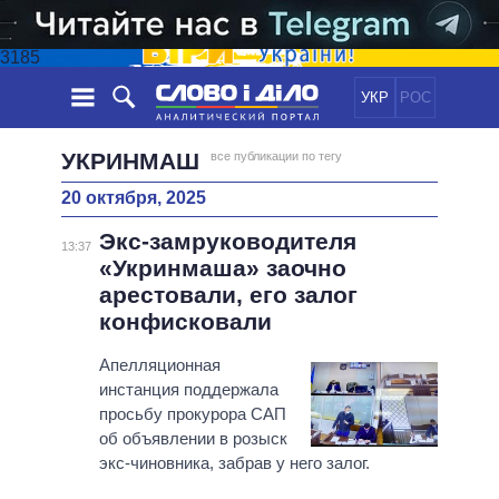
3185
УКР
РОС
НОВОСТИ
УКРИНМАШ
все публикации по тегу
20 октября, 2025
ОБЕЩАНИЯ
ЛЕНТА
ПОЛИТИКА
Экс-замруководителя
СОБЫТИЯ
ЭКОНОМИКА
13:37
ПОЛИТИКИ
«Укринмаша» заочно
СТАТЬИ
ОБЩЕСТВО
арестовали, его залог
ИНФОГРАФИКА
МНЕНИЯ
МИР
ВСЕ ПОЛИТИКИ
конфисковали
ОБЗОРЫ
ПРЕЗИДЕНТ И ОФИС
ВИДЕО
Апелляционная
ДАЙДЖЕСТЫ
ВЕРХОВНАЯ РАДА
инстанция поддержала
ПОДДЕРЖАТЬ
КАБИНЕТ МИНИСТРОВ
просьбу прокурора САП
ГЛАВЫ ОБЛАДМИНИСТРАЦИЙ
об объявлении в розыск
СРАВНЕНИЕ ПОЛИТИКОВ
экс-чиновника, забрав у него залог.
МЭРЫ