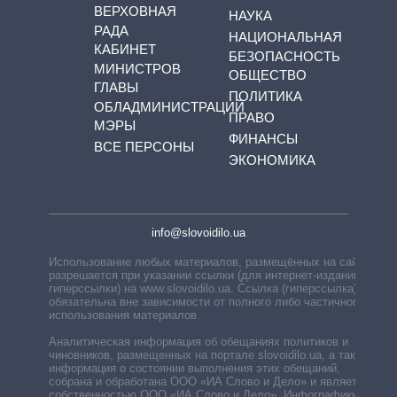
ВЕРХОВНАЯ
НАУКА
РАДА
НАЦИОНАЛЬНАЯ
КАБИНЕТ
БЕЗОПАСНОСТЬ
МИНИСТРОВ
ОБЩЕСТВО
ГЛАВЫ
ПОЛИТИКА
ОБЛАДМИНИСТРАЦИЙ
ПРАВО
МЭРЫ
ФИНАНСЫ
ВСЕ ПЕРСОНЫ
ЭКОНОМИКА
info@slovoidilo.ua
Использование любых материалов, размещённых на сайте,
разрешается при указании ссылки (для интернет-изданий —
гиперссылки) на www.slovoidilo.ua. Ссылка (гиперссылка)
обязательна вне зависимости от полного либо частичного
использования материалов.
Аналитическая информация об обещаниях политиков и
чиновников, размещенных на портале slovoidilo.ua, а также
информация о состоянии выполнения этих обещаний,
собрана и обработана ООО «ИА Слово и Дело» и является
собственностью ООО «ИА Слово и Дело». Инфографики,