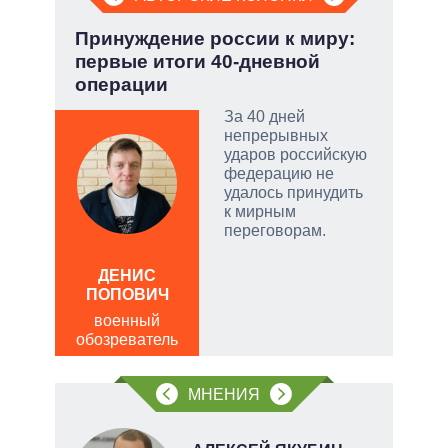
но
Принуждение россии к миру:
Пят
первые итоги 40-дневной
Укр
операции
ой
За 40 дней
непрерывных
ударов российскую
федерацию не
удалось принудить
и
к мирным
переговорам.
АЛ
Р
ДЕНИС
ПОПОВИЧ
пол
обо
военный
обозреватель
МНЕНИЯ