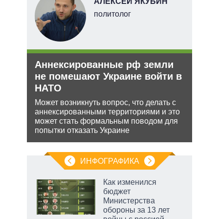
АЛЕКСЕЙ ЯКУБИН
тель
политолог
и
Аннексированные рф земли
Зая
О и
не помешают Украине войти в
яде
НАТО
пут
экс
ии на
Может возникнуть вопрос, что делать с
 по
аннексированными территориями и это
Бела
может стать формальным поводом для
мише
попытки отказать Украине
НАТО
нача
ИНФОГРАФИКА
 5
Как изменился
го
бюджет
сть
Министерства
ВР
обороны за 13 лет