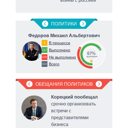
войны с россией
ПОЛИТИКИ
евич
Федоров Михаил Альбертович
В процессе
0
33
Выполнено
67
217
67%
Не выполнено
105
о
выполнено
0
Всего
322
ОБЕЩАНИЯ ПОЛИТИКОВ
Корецкий пообещал
срочно организовать
е
встречи с
ного
представителями
бизнеса