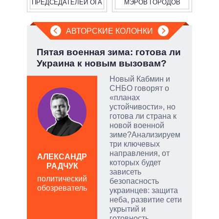
ПРЕДСЕДАТЕЛЕЙ ОГА
МЭРОВ ГОРОДОВ
АВТОРСКИЕ КОЛОНКИ
Пятая военная зима: готова ли
При
Украина к новым вызовам?
пер
опе
Новый Кабмин и
СНБО говорят о
огли
«планах
на
устойчивости», но
готова ли страна к
новой военной
зиме?Анализируем
три ключевых
направления, от
АЛЕКСАНДР
которых будет
РАДЧУК
Д
зависеть
ПО
политический
безопасность
обозреватель
в
украинцев: защита
обо
неба, развитие сети
укрытий и
готовность