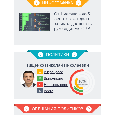
ИНФОГРАФИКА
еля
От 1 месяца – до 5
лет: кто и как долго
занимал должность
руководителя СВР
ПОЛИТИКИ
ч
Тищенко Николай Николаевич
Ге
51
В процессе
21
66
Выполнено
10
33
16%
Не выполнено
32
о
выполнено
16
Всего
63
ОБЕЩАНИЯ ПОЛИТИКОВ