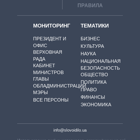
ПРАВИЛА
МОНИТОРИНГ
ТЕМАТИКИ
ПРЕЗИДЕНТ И
БИЗНЕС
ОФИС
КУЛЬТУРА
ВЕРХОВНАЯ
НАУКА
РАДА
НАЦИОНАЛЬНАЯ
КАБИНЕТ
БЕЗОПАСНОСТЬ
МИНИСТРОВ
ОБЩЕСТВО
ГЛАВЫ
ПОЛИТИКА
ОБЛАДМИНИСТРАЦИЙ
ПРАВО
МЭРЫ
ФИНАНСЫ
ВСЕ ПЕРСОНЫ
ЭКОНОМИКА
info@slovoidilo.ua