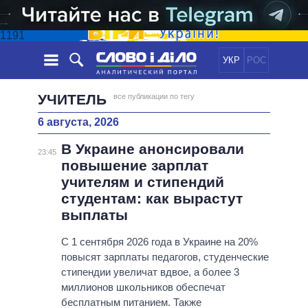
1191
УКР
РОС
НОВОСТИ
УЧИТЕЛЬ
все публикации по тегу
6 августа, 2026
ОБЕЩАНИЯ
ЛЕНТА
ПОЛИТИКА
В Украине анонсировали
СОБЫТИЯ
ЭКОНОМИКА
23:45
ПОЛИТИКИ
повышение зарплат
СТАТЬИ
ОБЩЕСТВО
учителям и стипендий
ИНФОГРАФИКА
МНЕНИЯ
МИР
ВСЕ ПОЛИТИКИ
студентам: как вырастут
ОБЗОРЫ
ПРЕЗИДЕНТ И ОФИС
выплаты
ВИДЕО
ДАЙДЖЕСТЫ
ВЕРХОВНАЯ РАДА
С 1 сентября 2026 года в Украине на 20%
ПОДДЕРЖАТЬ
КАБИНЕТ МИНИСТРОВ
повысят зарплаты педагогов, студенческие
ГЛАВЫ ОБЛАДМИНИСТРАЦИЙ
стипендии увеличат вдвое, а более 3
СРАВНЕНИЕ ПОЛИТИКОВ
миллионов школьников обеспечат
МЭРЫ
бесплатным питанием. Также