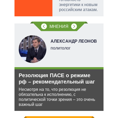
энергетики к новым
российским атакам.
МНЕНИЯ
В
АЛЕКСАНДР ЛЕОНОВ
ких
политолог
Резолюция ПАСЕ о режиме
Анн
рф
рф – рекомендательный шаг
не 
НА
ра
Несмотря на то, что резолюция не
йская
обязательна к исполнению, с
Може
 этот
политической точки зрения – это очень
анне
важный шаг
може
попы