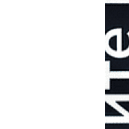
Пятая военная
зима: готова ли
Украина к новым