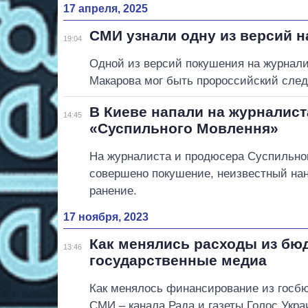
17 апреля, 2025
СМИ узнали одну из версий 
19:04
Одной из версий покушения на журнал
Макарова мог быть пророссийский след
В Киеве напали на журналис
14:45
«Суспильного Мовлення»
На журналиста и продюсера Суспильно
совершено покушение, неизвестный на
ранение.
17 ноября, 2023
Как менялись расходы из бю
13:46
государственные медиа
Как менялось финансирование из госб
СМИ – канала Рада и газеты Голос Укр