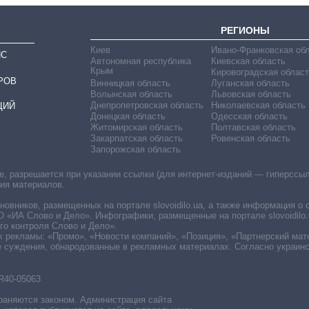
РЕГИОНЫ
Киев
Ивано-Франковская об
ИС
Автономная республика
Киевская область
Крым
Кировоградская област
РОВ
Винницкая область
Луганская область
Волынская область
Львовская область
Днепропетровская область
Николаевская область
ЦИЙ
Донецкая область
Одесская область
Житомирская область
Полтавская область
Закарпатская область
Ровенская область
Запорожская область
 разрешается при указании ссылки (для интернет-изданий — гиперссылки
ния материалов.
овников, размещенных на портале slovoidilo.ua, а также информация о 
«ИА Слово и Дело». Инфографики, размещенные на портале slovoidilo.
о контроля Слово и Дело».
х рекламы: «Промо», «Новости компаний», «Позиция», «Партнерский мат
е суждения, обнародованные в рекламных материалах. Согласно украин
R40-05063
раняются законом. Администрация сайта