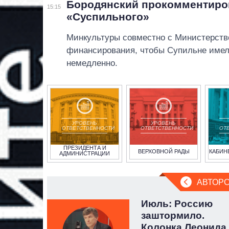
Бородянский прокомментиров
15:15
«Суспильного»
Минкультуры совместно с Министерств
финансирования, чтобы Супильне имел
немедленно.
УРОВЕНЬ
УРОВЕНЬ
ОТВЕТСТВЕННОСТИ
ОТВЕТСТВЕННОСТИ
ОТ
ПРЕЗИДЕНТА И
ВЕРХОВНОЙ РАДЫ
КАБИН
АДМИНИСТРАЦИИ
АВТОРС
 а не
Июль: Россию
:
заштормило.
ги
Колонка Леонида