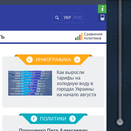
УКР
РОС
Сравнение
ТЬ
политиков
СТРАЦИЙ
МЭРЫ
ВСЕ ПЕРСОНЫ
ИНФОГРАФИКА
Как выросли
тарифы на
холодную воду в
городах Украины
на начало августа
ПОЛИТИКИ
Порошенко Петр Алексеевич
Коро