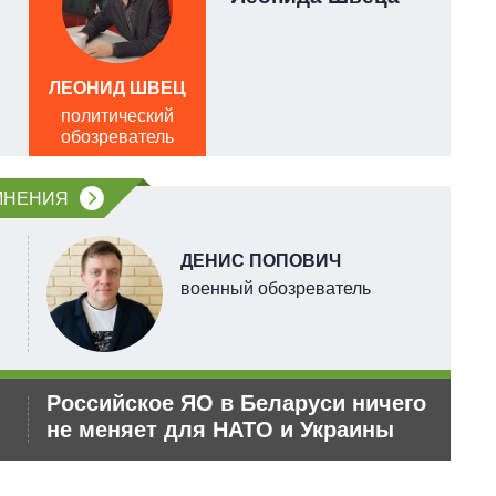
ЛЕОНИД ШВЕЦ
А
политический
обозреватель
п
о
МНЕНИЯ
ДЕНИС ПОПОВИЧ
военный обозреватель
Российское ЯО в Беларуси ничего
Ор
не меняет для НАТО и Украины
дл