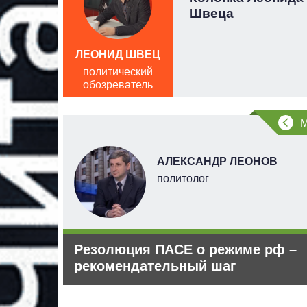
Швеца
ЛЕОНИД ШВЕЦ
политический
обозреватель
АЛЕКСАНДР ЛЕОНОВ
дного
политолог
ий
Резолюция ПАСЕ о режиме рф –
си
рекомендательный шаг