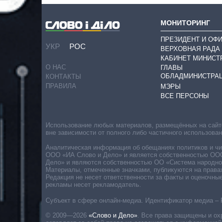
МОНИТОРИНГ
ПРЕЗИДЕНТ И ОФ
УКР
РОС
ВЕРХОВНАЯ РАДА
КАБИНЕТ МИНИСТ
О НАС
ГЛАВЫ
ОБЛАДМИНИСТРА
КОНТАКТЫ
ПРАВИЛА
МЭРЫ
ВСЕ ПЕРСОНЫ
Использование любых материалов, размещённых на сайте,
вне зависимости от полного либо частичного использова
Аналитическая информация об обещаниях политиков и чин
ООО «ИА Слово и Дело» и является собственностью ООО 
Дело» и являются собственностью ОО «Система народног
Материалы, отмеченные значками, публикуются на права
Редакция не несет ответственности за факты и оценочны
рекламы несет рекламодатель.
Субъект в сфере онлайн-медиа. Идентификатор медиа – 
© 2009—2026
«Слово и Дело»
.
Все права защищены и ох