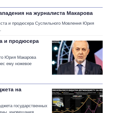
нападения на журналиста Макарова
иста и продюсера Суспильного Мовлення Юрия
.
та и продюсера
го Юрия Макарова
нес ему ножевое
джета на
юджета государственных
аины, иновещания,