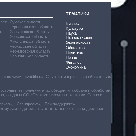
ТЕМАТИКИ
ласть
Сумская область
Бизнес
Тернопольская область
Культура
ь
Харьковская область
Наука
Херсонская область
Национальная
Хмельницкая область
безопасность
Черкасская область
Общество
Черниговская область
Политика
Черновицкая область
Право
Финансы
Экономика
) на www.slovoidilo.ua. Ссылка (гиперссылка) обязательна
состоянии выполнения этих обещаний, собрана и обработана
ua, созданы ОО «Система народного контроля Слово и
ериал», «Спецпроект», «При поддержке».
скому законодательству ответственность за содержание