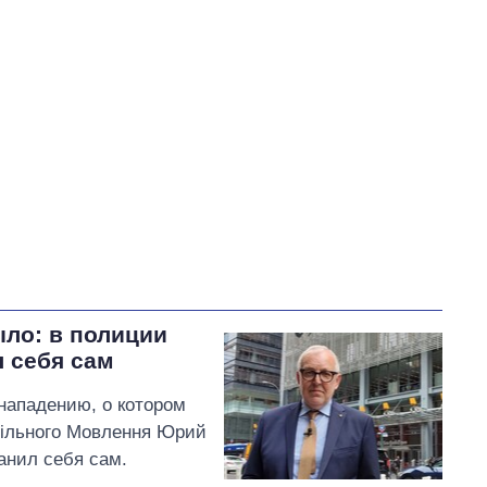
В процессе
59
Выполнено
0
0%
Не выполнено
13
82
выполнено
18
Всего
72
0
Сибига пообещал
работать с партнерами,
чтобы включить
тысячелетние храмы
ыло: в полиции
Черниговщины в Список
л себя сам
объектов всемирного наследия,
находящихся под угрозой
нападению, о котором
ільного Мовлення Юрий
анил себя сам.