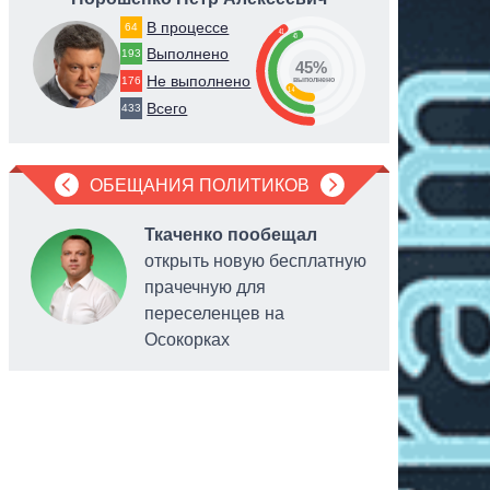
В процессе
64
41
45
Выполнено
193
45%
Не выполнено
176
выполнено
14
Всего
433
ОБЕЩАНИЯ ПОЛИТИКОВ
Ткаченко пообещал
открыть новую бесплатную
прачечную для
переселенцев на
Осокорках
обслужив
системы 