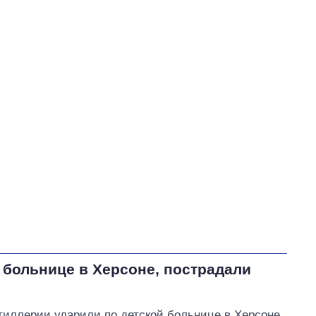
Столар Вадим Михайлович
В процессе
59
Выполнено
0
0%
Не выполнено
13
82
выполнено
18
Всего
72
0
Яценко пообещал
изменить тарифы на воду,
если Ирину Плетнёву
отзовут с должности
Уманского городского
головы
 больнице в Херсоне, пострадали
тиллерии ударили по детской больнице в Херсоне,