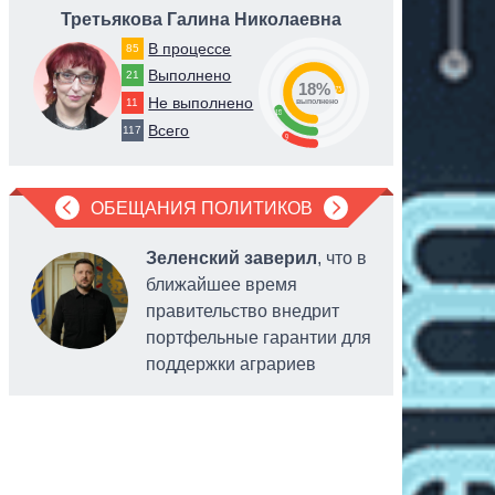
Третьякова Галина Николаевна
Власе
В процессе
85
Выполнено
21
18%
73
Не выполнено
11
выполнено
18
Всего
117
9
ОБЕЩАНИЯ ПОЛИТИКОВ
Зеленский заверил
, что в
ближайшее время
правительство внедрит
портфельные гарантии для
поддержки аграриев
обслужив
системы 