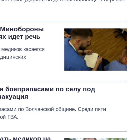
в Минобороны
ях идет речь
 медиков касается
едицинских
и боеприпасами по селу под
вакуация
пасами по Волчанской общине. Среди пяти
ой ГВА.
ать медиков на