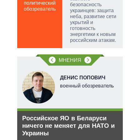
ПО
политический
безопасность
обозреватель
в
украинцев: защита
обо
неба, развитие сети
укрытий и
готовность
энергетики к новым
российским атакам.
МНЕНИЯ
ДЕНИС ПОПОВИЧ
военный обозреватель
тий
и
Российское ЯО в Беларуси
Анн
уси
ничего не меняет для НАТО и
не 
–
Украины
НА