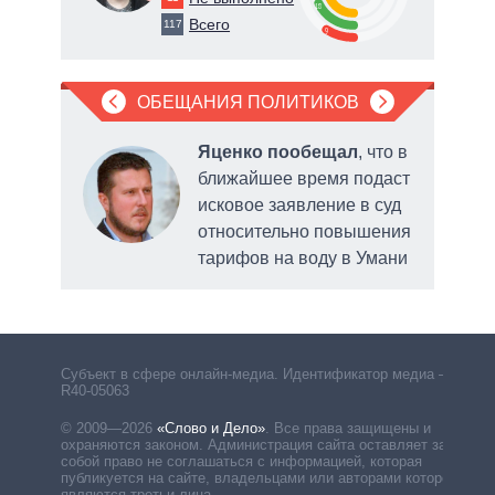
18
Всего
117
9
ОБЕЩАНИЯ ПОЛИТИКОВ
, что
Яценко пообещал
, что в
ближайшее время подаст
ит
исковое заявление в суд
ии
относительно повышения
риев
тарифов на воду в Умани
Субъект в сфере онлайн-медиа. Идентификатор медиа –
R40-05063
© 2009—2026
«Слово и Дело»
.
Все права защищены и
охраняются законом. Администрация сайта оставляет за
собой право не соглашаться с информацией, которая
публикуется на сайте, владельцами или авторами которой
являются третьи лица.