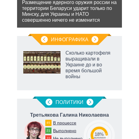
Размещение ядерного оружия россии на
Може
территории Беларуси ударит только по
анне
жной
Минску, для Украины и НАТО
може
а
совершенно ничего не изменится
попы
анк и
ИНФОГРАФИКА
Сколько картофеля
выращивали в
Украине до и во
ет
время большой
войны
рф
ПОЛИТИКИ
ч
Третьякова Галина Николаевна
Ду
В процессе
85
66
Выполнено
21
18%
73
Не выполнено
11
о
выполнено