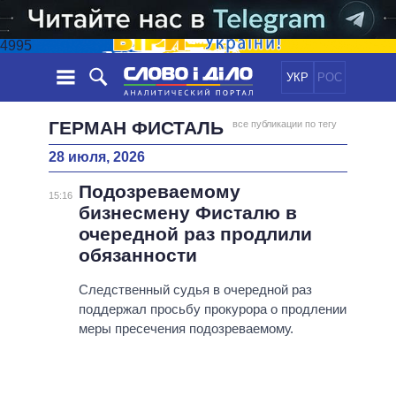
4995
УКР
РОС
НОВОСТИ
ГЕРМАН ФИСТАЛЬ
все публикации по тегу
28 июля, 2026
ОБЕЩАНИЯ
ЛЕНТА
ПОЛИТИКА
Подозреваемому
СОБЫТИЯ
ЭКОНОМИКА
15:16
ПОЛИТИКИ
бизнесмену Фисталю в
СТАТЬИ
ОБЩЕСТВО
очередной раз продлили
ИНФОГРАФИКА
МНЕНИЯ
МИР
ВСЕ ПОЛИТИКИ
обязанности
ОБЗОРЫ
ПРЕЗИДЕНТ И ОФИС
ВИДЕО
Следственный судья в очередной раз
ДАЙДЖЕСТЫ
ВЕРХОВНАЯ РАДА
поддержал просьбу прокурора о продлении
ПОДДЕРЖАТЬ
КАБИНЕТ МИНИСТРОВ
меры пресечения подозреваемому.
ГЛАВЫ ОБЛАДМИНИСТРАЦИЙ
СРАВНЕНИЕ ПОЛИТИКОВ
МЭРЫ