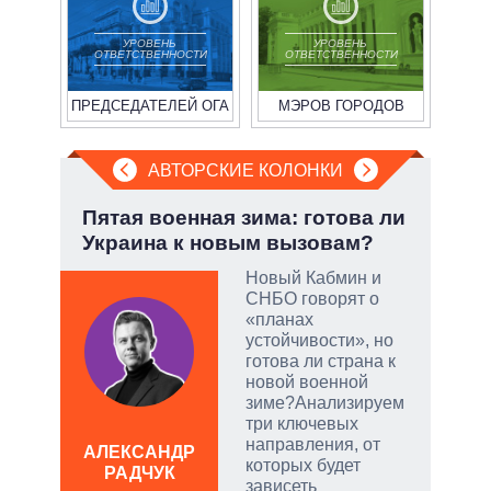
УРОВЕНЬ
УРОВЕНЬ
ОТВЕТСТВЕННОСТИ
ОТВЕТСТВЕННОСТИ
ПРЕДСЕДАТЕЛЕЙ ОГА
МЭРОВ ГОРОДОВ
АВТОРСКИЕ КОЛОНКИ
но
Пятая военная зима: готова ли
При
Украина к новым вызовам?
пер
опе
Новый Кабмин и
СНБО говорят о
ой
«планах
устойчивости», но
готова ли страна к
новой военной
зиме?Анализируем
и
три ключевых
направления, от
АЛЕКСАНДР
которых будет
РАДЧУК
Д
зависеть