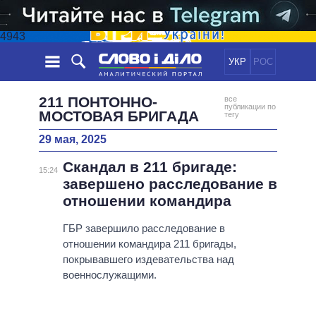
4943
УКР
РОС
НОВОСТИ
211 ПОНТОННО-
все
публикации по
МОСТОВАЯ БРИГАДА
тегу
ОБЕЩАНИЯ
ЛЕНТА
ПОЛИТИКА
29 мая, 2025
СОБЫТИЯ
ЭКОНОМИКА
ПОЛИТИКИ
Скандал в 211 бригаде:
15:24
СТАТЬИ
ОБЩЕСТВО
завершено расследование в
ИНФОГРАФИКА
МНЕНИЯ
МИР
ВСЕ ПОЛИТИКИ
отношении командира
ОБЗОРЫ
ПРЕЗИДЕНТ И ОФИС
ВИДЕО
ГБР завершило расследование в
ДАЙДЖЕСТЫ
ВЕРХОВНАЯ РАДА
отношении командира 211 бригады,
ПОДДЕРЖАТЬ
КАБИНЕТ МИНИСТРОВ
покрывавшего издевательства над
военнослужащими.
ГЛАВЫ ОБЛАДМИНИСТРАЦИЙ
СРАВНЕНИЕ ПОЛИТИКОВ
МЭРЫ