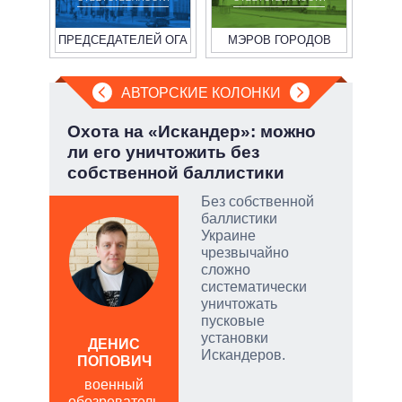
ПРЕДСЕДАТЕЛЕЙ ОГА
МЭРОВ ГОРОДОВ
АВТОРСКИЕ КОЛОНКИ
а ли
Охота на «Искандер»: можно
При
?
ли его уничтожить без
пер
собственной баллистики
опе
 и
о
Без собственной
баллистики
 но
Украине
на к
чрезвычайно
сложно
руем
систематически
уничтожать
от
пусковые
установки
ДЕНИС
Д
Искандеров.
ПОПОВИЧ
ПО
военный
в
щита
обозреватель
обо