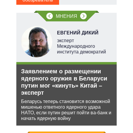
 сети
МНЕНИЯ
овым
акам.
ЕВГЕНИЙ ДИКИЙ
тель
эксперт
Международного
института демократий
и
Заявлением о размещении
Рез
О и
ядерного оружия в Беларуси
рф 
путин мог «кинуть» Китай –
Несм
эксперт
обяз
ии на
поли
 по
Беларусь теперь становится возможной
важн
мишенью ответного ядерного удара
НАТО, если путин решит пойти ва-банк и
начать ядерную войну