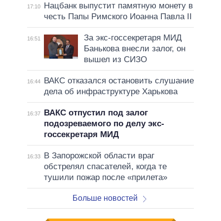
Нацбанк выпустит памятную монету в
17:10
честь Папы Римского Иоанна Павла II
За экс-госсекретаря МИД
16:51
Банькова внесли залог, он
вышел из СИЗО
ВАКС отказался остановить слушание
16:44
дела об инфраструктуре Харькова
ВАКС отпустил под залог
16:37
подозреваемого по делу экс-
госсекретаря МИД
В Запорожской области враг
16:33
обстрелял спасателей, когда те
тушили пожар после «прилета»
Больше новостей