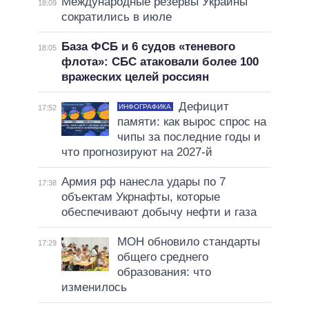
Международные резервы Украины
18:09
сократились в июле
База ФСБ и 6 судов «теневого
18:05
флота»: СБС атаковали более 100
вражеских целей россиян
Дефицит
ИНФОГРАФИКА
17:52
памяти: как вырос спрос на
чипы за последние годы и
что прогнозируют на 2027-й
Армия рф нанесла удары по 7
17:38
объектам Укрнафты, которые
обеспечивают добычу нефти и газа
МОН обновило стандарты
17:29
общего среднего
образования: что
изменилось