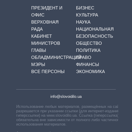
ПРЕЗИДЕНТ И
БИЗНЕС
ОФИС
КУЛЬТУРА
ВЕРХОВНАЯ
НАУКА
РАДА
НАЦИОНАЛЬНАЯ
КАБИНЕТ
БЕЗОПАСНОСТЬ
МИНИСТРОВ
ОБЩЕСТВО
ГЛАВЫ
ПОЛИТИКА
ОБЛАДМИНИСТРАЦИЙ
ПРАВО
МЭРЫ
ФИНАНСЫ
ВСЕ ПЕРСОНЫ
ЭКОНОМИКА
info@slovoidilo.ua
Использование любых материалов, размещённых на сайте,
разрешается при указании ссылки (для интернет-изданий —
гиперссылки) на www.slovoidilo.ua. Ссылка (гиперссылка)
обязательна вне зависимости от полного либо частичного
использования материалов.