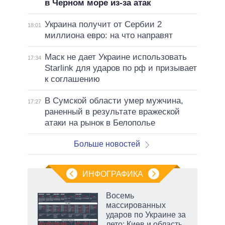
в Черном море из-за атак
Украина получит от Сербии 2
18:01
миллиона евро: на что направят
Маск не дает Украине использовать
17:34
Starlink для ударов по рф и призывает
к соглашению
В Сумской области умер мужчина,
17:27
раненный в результате вражеской
атаки на рынок в Белополье
Больше новостей
ИНФОГРАФИКА
еля
Восемь
массированных
ударов по Украине за
лето: Киев и область