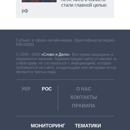
стали главной целью
рф
Субъект в сфере онлайн-медиа. Идентификатор медиа –
R40-05063
© 2009—2026
«Слово и Дело»
.
Все права защищены и
охраняются законом. Администрация сайта оставляет за
собой право не соглашаться с информацией, которая
публикуется на сайте, владельцами или авторами которой
являются третьи лица.
УКР
РОС
О НАС
КОНТАКТЫ
ПРАВИЛА
МОНИТОРИНГ
ТЕМАТИКИ