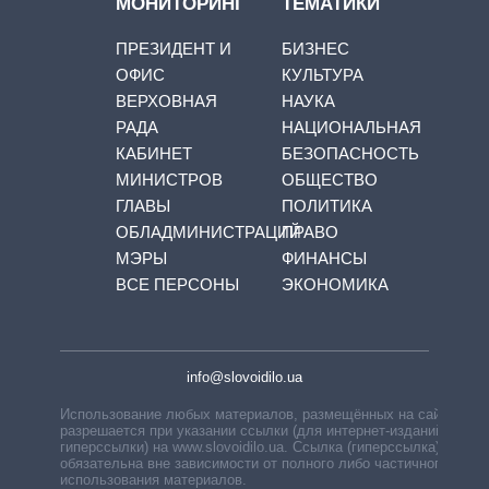
МОНИТОРИНГ
ТЕМАТИКИ
ПРЕЗИДЕНТ И
БИЗНЕС
ОФИС
КУЛЬТУРА
ВЕРХОВНАЯ
НАУКА
РАДА
НАЦИОНАЛЬНАЯ
КАБИНЕТ
БЕЗОПАСНОСТЬ
МИНИСТРОВ
ОБЩЕСТВО
ГЛАВЫ
ПОЛИТИКА
ОБЛАДМИНИСТРАЦИЙ
ПРАВО
МЭРЫ
ФИНАНСЫ
ВСЕ ПЕРСОНЫ
ЭКОНОМИКА
info@slovoidilo.ua
Использование любых материалов, размещённых на сайте,
разрешается при указании ссылки (для интернет-изданий —
гиперссылки) на www.slovoidilo.ua. Ссылка (гиперссылка)
обязательна вне зависимости от полного либо частичного
использования материалов.