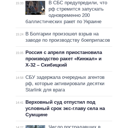
В СБС предупредили, что
15:33
рф стремится запускать
одновременно 200
баллистических ракет по Украине
В Болгарии произошел взрыв на
15:24
заводе по производству боеприпасов
Россия с апреля приостановила
15:05
производство ракет «Кинжал» и
Х-32 – Скибицкий
СБУ задержала очередных агентов
14:58
рф, которые активировали десятки
Starlink для врага
Верховный суд отпустил под
14:41
условный срок экс-главу села на
Сумщине
Число пострадавших в
14:27