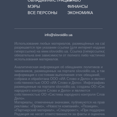
ОБЛАДМИНИСТРАЦИЙ
ПРАВО
МЭРЫ
ФИНАНСЫ
ВСЕ ПЕРСОНЫ
ЭКОНОМИКА
info@slovoidilo.ua
Использование любых материалов, размещённых на сайте,
разрешается при указании ссылки (для интернет-изданий —
гиперссылки) на www.slovoidilo.ua. Ссылка (гиперссылка)
обязательна вне зависимости от полного либо частичного
использования материалов.
Аналитическая информация об обещаниях политиков и
чиновников, размещенных на портале slovoidilo.ua, а также
информация о состоянии выполнения этих обещаний,
собрана и обработана ООО «ИА Слово и Дело» и является
собственностью ООО «ИА Слово и Дело». Инфографики,
размещенные на портале slovoidilo.ua, созданы ОО «Система
народного контроля Слово и Дело» и являются
собственностью ОО «Система народного контроля Слово и
Дело».
Материалы, отмеченные значками, публикуются на правах
рекламы: «Промо», «Новости компаний», «Позиция»,
«Партнерский материал», «Спецпроект», «При поддержке».
Редакция не несет ответственности за факты и оценочные