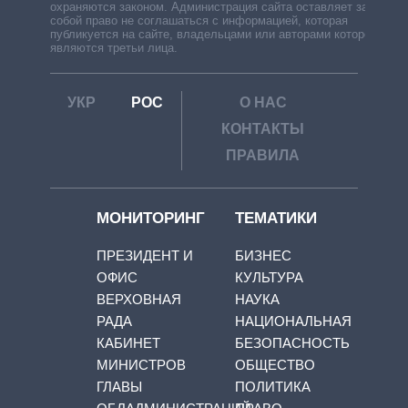
охраняются законом. Администрация сайта оставляет за
собой право не соглашаться с информацией, которая
публикуется на сайте, владельцами или авторами которой
являются третьи лица.
УКР
РОС
О НАС
КОНТАКТЫ
ПРАВИЛА
МОНИТОРИНГ
ТЕМАТИКИ
ПРЕЗИДЕНТ И
БИЗНЕС
ОФИС
КУЛЬТУРА
ВЕРХОВНАЯ
НАУКА
РАДА
НАЦИОНАЛЬНАЯ
КАБИНЕТ
БЕЗОПАСНОСТЬ
МИНИСТРОВ
ОБЩЕСТВО
ГЛАВЫ
ПОЛИТИКА