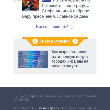
Россия ударила по
ИТОГИ
22:53
Лозовой и Павлограду, а
Стефанишиной избрали
меру пресечения. Главное за день
Больше новостей
ИНФОГРАФИКА
Как выросли тарифы
о
на холодную воду в
городах Украины на
начало августа
ic
Субъект в сфере онлайн-медиа. Идентификатор медиа –
R40-05063
© 2009—2026
«Слово и Дело»
.
Все права защищены и