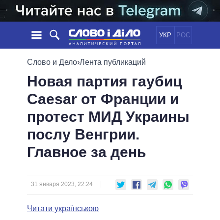
УКР
РОС
НОВОСТИ
Слово и Дело
›
Лента публикаций
Новая партия гаубиц
ОБЕЩАНИЯ
ЛЕНТА
ПОЛИТИКА
Caesar от Франции и
СОБЫТИЯ
ЭКОНОМИКА
ПОЛИТИКИ
протест МИД Украины
СТАТЬИ
ОБЩЕСТВО
ИНФОГРАФИКА
МНЕНИЯ
МИР
ВСЕ ПОЛИТИКИ
послу Венгрии.
ОБЗОРЫ
ПРЕЗИДЕНТ И ОФИС
Главное за день
ВИДЕО
ДАЙДЖЕСТЫ
ВЕРХОВНАЯ РАДА
ПОДДЕРЖАТЬ
КАБИНЕТ МИНИСТРОВ
ГЛАВЫ ОБЛАДМИНИСТРАЦИЙ
31 января 2023, 22:24
СРАВНЕНИЕ ПОЛИТИКОВ
МЭРЫ
Читати українською
ВСЕ ПЕРСОНЫ