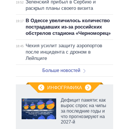
Зеленский прибыл в Сербию и
19:52
раскрыл планы своего визита
В Одессе увеличилось количество
19:17
пострадавших из-за российских
обстрелов стадиона «Черноморец»
Чехия усилит защиту аэропортов
18:45
после инцидента с дроном в
Лейпциге
Больше новостей
ИНФОГРАФИКА
еля
Дефицит памяти: как
вырос спрос на чипы
за последние годы и
что прогнозируют на
2027-й