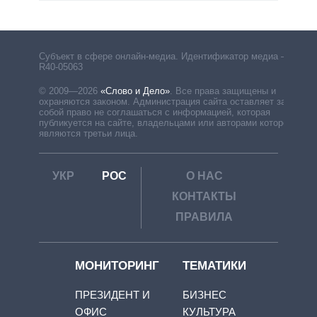
Субъект в сфере онлайн-медиа. Идентификатор медиа –
R40-05063
© 2009—2026
«Слово и Дело»
.
Все права защищены и
охраняются законом. Администрация сайта оставляет за
собой право не соглашаться с информацией, которая
публикуется на сайте, владельцами или авторами которой
являются третьи лица.
УКР
РОС
О НАС
КОНТАКТЫ
ПРАВИЛА
МОНИТОРИНГ
ТЕМАТИКИ
ПРЕЗИДЕНТ И
БИЗНЕС
ОФИС
КУЛЬТУРА