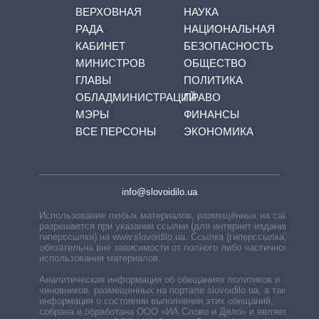
ВЕРХОВНАЯ
НАУКА
РАДА
НАЦИОНАЛЬНАЯ
КАБИНЕТ
БЕЗОПАСНОСТЬ
МИНИСТРОВ
ОБЩЕСТВО
ГЛАВЫ
ПОЛИТИКА
ОБЛАДМИНИСТРАЦИЙ
ПРАВО
МЭРЫ
ФИНАНСЫ
ВСЕ ПЕРСОНЫ
ЭКОНОМИКА
info@slovoidilo.ua
Использование любых материалов, размещённых на сайте,
разрешается при указании ссылки (для интернет-изданий —
гиперссылки) на www.slovoidilo.ua. Ссылка (гиперссылка)
обязательна вне зависимости от полного либо частичного
использования материалов.
Аналитическая информация об обещаниях политиков и
чиновников, размещенных на портале slovoidilo.ua, а также
информация о состоянии выполнения этих обещаний,
собрана и обработана ООО «ИА Слово и Дело» и является