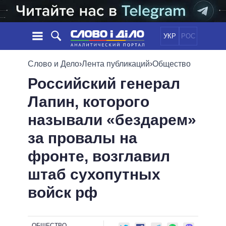
УКР
РОС
НОВОСТИ
Слово и Дело
›
Лента публикаций
›
Общество
Российский генерал
ОБЕЩАНИЯ
ЛЕНТА
ПОЛИТИКА
Лапин, которого
СОБЫТИЯ
ЭКОНОМИКА
ПОЛИТИКИ
называли «бездарем»
СТАТЬИ
ОБЩЕСТВО
ИНФОГРАФИКА
МНЕНИЯ
МИР
ВСЕ ПОЛИТИКИ
за провалы на
ОБЗОРЫ
ПРЕЗИДЕНТ И ОФИС
фронте, возглавил
ВИДЕО
ДАЙДЖЕСТЫ
ВЕРХОВНАЯ РАДА
штаб сухопутных
ПОДДЕРЖАТЬ
КАБИНЕТ МИНИСТРОВ
войск рф
ГЛАВЫ ОБЛАДМИНИСТРАЦИЙ
СРАВНЕНИЕ ПОЛИТИКОВ
МЭРЫ
ВСЕ ПЕРСОНЫ
ОБЩЕСТВО