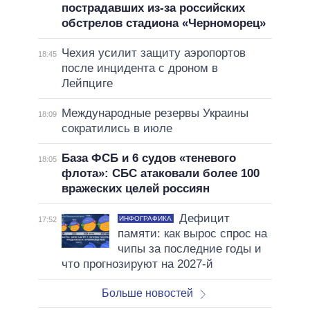
пострадавших из-за российских
обстрелов стадиона «Черноморец»
Чехия усилит защиту аэропортов
18:45
после инцидента с дроном в
Лейпциге
Международные резервы Украины
18:09
сократились в июле
База ФСБ и 6 судов «теневого
18:05
флота»: СБС атаковали более 100
вражеских целей россиян
Дефицит
ИНФОГРАФИКА
17:52
памяти: как вырос спрос на
чипы за последние годы и
что прогнозируют на 2027-й
Больше новостей