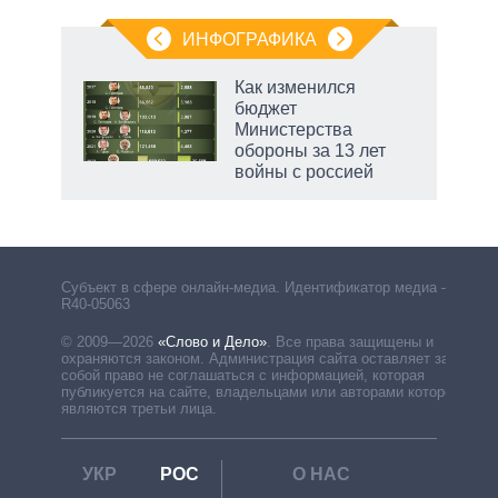
ИНФОГРАФИКА
Как изменился
бюджет
Министерства
обороны за 13 лет
войны с россией
Субъект в сфере онлайн-медиа. Идентификатор медиа –
R40-05063
© 2009—2026
«Слово и Дело»
.
Все права защищены и
охраняются законом. Администрация сайта оставляет за
собой право не соглашаться с информацией, которая
публикуется на сайте, владельцами или авторами которой
являются третьи лица.
УКР
РОС
О НАС