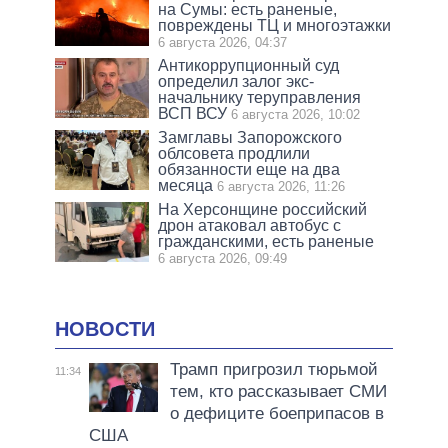
на Сумы: есть раненые,
повреждены ТЦ и многоэтажки
6 августа 2026, 04:37
Антикоррупционный суд
определил залог экс-
начальнику теруправления
ВСП ВСУ
6 августа 2026, 10:02
Замглавы Запорожского
облсовета продлили
обязанности еще на два
месяца
6 августа 2026, 11:26
На Херсонщине российский
дрон атаковал автобус с
гражданскими, есть раненые
6 августа 2026, 09:49
НОВОСТИ
Трамп пригрозил тюрьмой
11:34
тем, кто рассказывает СМИ
о дефиците боеприпасов в
США