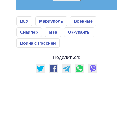
ВСУ
Мариуполь
Военные
Снайпер
Мэр
Оккупанты
Война с Россией
Поделиться: