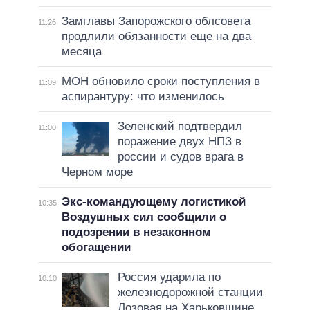
Замглавы Запорожского облсовета
11:26
продлили обязанности еще на два
месяца
МОН обновило сроки поступления в
11:09
аспирантуру: что изменилось
Зеленский подтвердил
11:00
поражение двух НПЗ в
россии и судов врага в
Черном море
Экс-командующему логистикой
10:35
Воздушных сил сообщили о
подозрении в незаконном
обогащении
Россия ударила по
10:10
железнодорожной станции
Лозовая на Харьковщине,