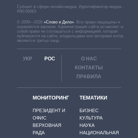
Субъект в сфере онлайн-медиа. Идентификатор медиа –
R40-05063
© 2009—2026
«Слово и Дело»
.
Все права защищены и
охраняются законом. Администрация сайта оставляет за
собой право не соглашаться с информацией, которая
публикуется на сайте, владельцами или авторами которой
являются третьи лица.
УКР
РОС
О НАС
КОНТАКТЫ
ПРАВИЛА
МОНИТОРИНГ
ТЕМАТИКИ
ПРЕЗИДЕНТ И
БИЗНЕС
ОФИС
КУЛЬТУРА
ВЕРХОВНАЯ
НАУКА
РАДА
НАЦИОНАЛЬНАЯ