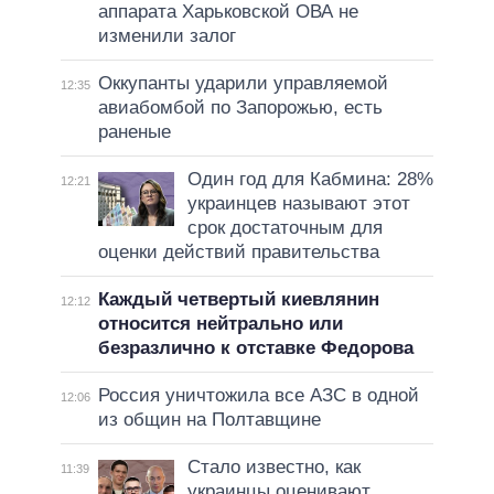
аппарата Харьковской ОВА не
изменили залог
Оккупанты ударили управляемой
12:35
авиабомбой по Запорожью, есть
раненые
Один год для Кабмина: 28%
12:21
украинцев называют этот
срок достаточным для
оценки действий правительства
Каждый четвертый киевлянин
12:12
относится нейтрально или
безразлично к отставке Федорова
Россия уничтожила все АЗС в одной
12:06
из общин на Полтавщине
Стало известно, как
11:39
украинцы оценивают