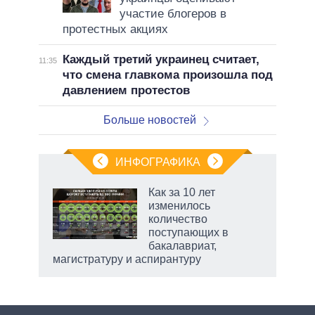
участие блогеров в
протестных акциях
Каждый третий украинец считает,
11:35
что смена главкома произошла под
давлением протестов
Больше новостей
ИНФОГРАФИКА
 как
Как за 10 лет
чипы
изменилось
ды и
количество
т на
поступающих в
бакалавриат,
магистратуру и аспирантуру