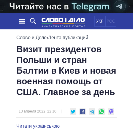
УКР
РОС
НОВОСТИ
Слово и Дело
›
Лента публикаций
Визит президентов
ОБЕЩАНИЯ
ЛЕНТА
ПОЛИТИКА
Польши и стран
СОБЫТИЯ
ЭКОНОМИКА
ПОЛИТИКИ
Балтии в Киев и новая
СТАТЬИ
ОБЩЕСТВО
ИНФОГРАФИКА
МНЕНИЯ
МИР
ВСЕ ПОЛИТИКИ
военная помощь от
ОБЗОРЫ
ПРЕЗИДЕНТ И ОФИС
США. Главное за день
ВИДЕО
ДАЙДЖЕСТЫ
ВЕРХОВНАЯ РАДА
ПОДДЕРЖАТЬ
КАБИНЕТ МИНИСТРОВ
ГЛАВЫ ОБЛАДМИНИСТРАЦИЙ
13 апреля 2022, 22:10
СРАВНЕНИЕ ПОЛИТИКОВ
МЭРЫ
Читати українською
ВСЕ ПЕРСОНЫ