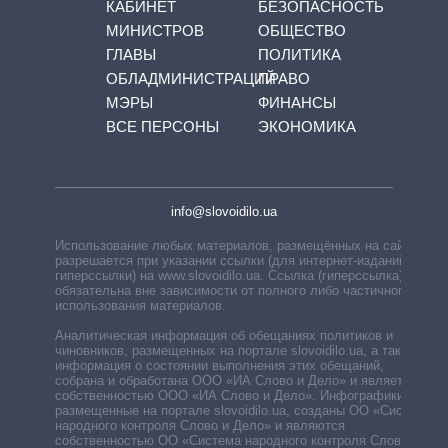
КАБИНЕТ
БЕЗОПАСНОСТЬ
МИНИСТРОВ
ОБЩЕСТВО
ГЛАВЫ
ПОЛИТИКА
ОБЛАДМИНИСТРАЦИЙ
ПРАВО
МЭРЫ
ФИНАНСЫ
ВСЕ ПЕРСОНЫ
ЭКОНОМИКА
info@slovoidilo.ua
Использование любых материалов, размещённых на сайте,
разрешается при указании ссылки (для интернет-изданий —
гиперссылки) на www.slovoidilo.ua. Ссылка (гиперссылка)
обязательна вне зависимости от полного либо частичного
использования материалов.
Аналитическая информация об обещаниях политиков и
чиновников, размещенных на портале slovoidilo.ua, а также
информация о состоянии выполнения этих обещаний,
собрана и обработана ООО «ИА Слово и Дело» и является
собственностью ООО «ИА Слово и Дело». Инфографики,
размещенные на портале slovoidilo.ua, созданы ОО «Система
народного контроля Слово и Дело» и являются
собственностью ОО «Система народного контроля Слово и