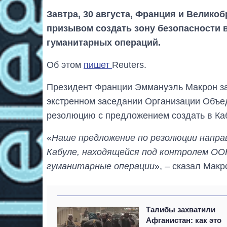
Завтра, 30 августа, Франция и Велико
призывом создать зону безопасности 
гуманитарных операций.
Об этом
пишет
Reuters.
Президент Франции Эммануэль Макрон за
экстренном заседании Организации Объе
резолюцию с предложением создать в Каб
«
Наше предложение по резолюции направл
Кабуле, находящейся под контролем ОО
гуманитарные операции
», – сказал Макр
Талибы захватили
Афганистан: как это