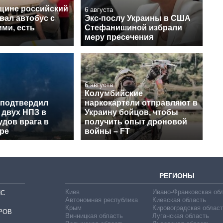
щине российский
6 августа
вал автобус с
Экс-послу Украины в США
ми, есть
Стефанишиной избрали
меру пресечения
6 августа
Колумбийские
 подтвердил
наркокартели отправляют в
 двух НПЗ в
Украину бойцов, чтобы
удов врага в
получить опыт дроновой
ре
войны – FT
РЕГИОНЫ
Киев
Ивано-Франковская об
ИС
Автономная республика
Киевская область
Крым
Кировоградская област
РОВ
Винницкая область
Луганская область