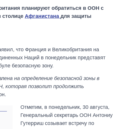
британия планируют обратиться в ООН с
в столице
Афганистана
для защиты
явил, что Франция и Великобритания на
диненных Наций в понедельник представят
уле безопасную зону.
ена ​​на определение безопасной зоны в
Н, которая позволит продолжить
он.
Отметим, в понедельник, 30 августа,
Генеральный секретарь ООН Антониу
Восемь
массированных
Гутерриш созывает встречу по
ударов по Украине