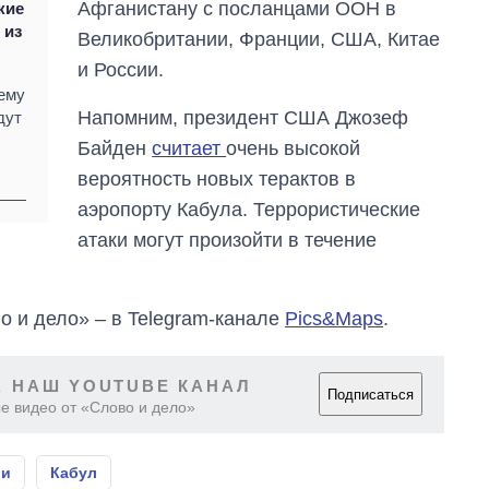
Афганистану с посланцами ООН в
кие
за лето: Киев и
 из
область стали
Великобритании, Франции, США, Китае
главной целью рф
и России.
ему
Напомним, президент США Джозеф
дут
Байден
считает
очень высокой
вероятность новых терактов в
аэропорту Кабула. Террористические
атаки могут произойти в течение
о и дело» – в Telegram-канале
Pics&Maps
.
 НАШ YOUTUBE КАНАЛ
Подписаться
е видео от «Слово и дело»
ии
Кабул