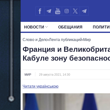
НОВОСТИ
ОБЕЩАНИЯ
ПОЛИТИ
ВСЕ ПОЛИТИКИ
ПРЕЗИДЕНТ И ОФ
Слово и Дело
›
Лента публикаций
›
Мир
Франция и Великобрита
Кабуле зону безопасно
МИР
29 августа 2021, 14:30
Читати українською