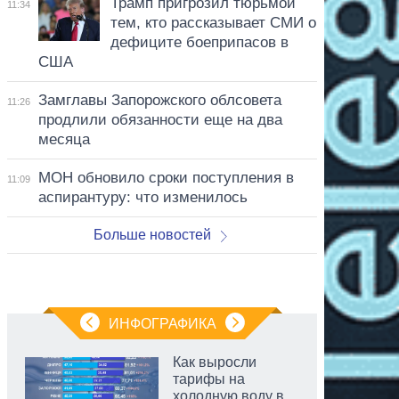
Трамп пригрозил тюрьмой
11:34
тем, кто рассказывает СМИ о
дефиците боеприпасов в
США
Замглавы Запорожского облсовета
11:26
продлили обязанности еще на два
месяца
МОН обновило сроки поступления в
11:09
аспирантуру: что изменилось
Больше новостей
ИНФОГРАФИКА
Как выросли
тарифы на
холодную воду в