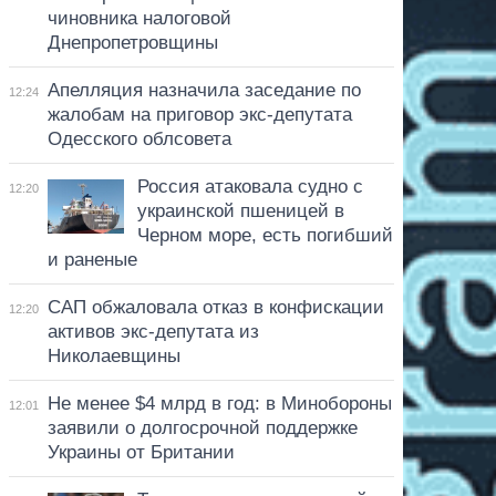
чиновника налоговой
Днепропетровщины
Апелляция назначила заседание по
12:24
жалобам на приговор экс-депутата
Одесского облсовета
Россия атаковала судно с
12:20
украинской пшеницей в
Черном море, есть погибший
и раненые
САП обжаловала отказ в конфискации
12:20
активов экс-депутата из
Николаевщины
Не менее $4 млрд в год: в Минобороны
12:01
заявили о долгосрочной поддержке
Украины от Британии