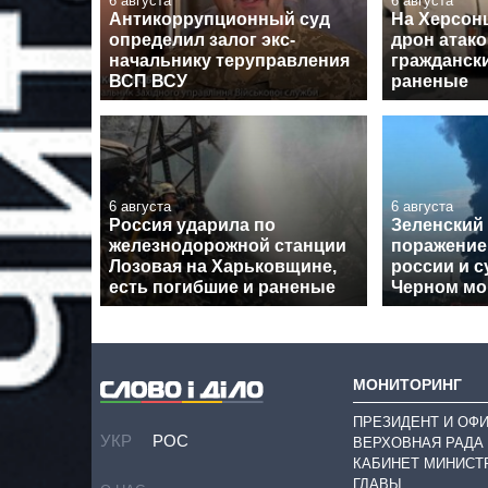
6 августа
6 августа
Антикоррупционный суд
На Херсон
определил залог экс-
дрон атако
начальнику теруправления
граждански
ВСП ВСУ
раненые
6 августа
6 августа
Россия ударила по
Зеленский
железнодорожной станции
поражение
Лозовая на Харьковщине,
россии и с
есть погибшие и раненые
Черном мо
МОНИТОРИНГ
ПРЕЗИДЕНТ И ОФ
УКР
РОС
ВЕРХОВНАЯ РАДА
КАБИНЕТ МИНИСТ
ГЛАВЫ