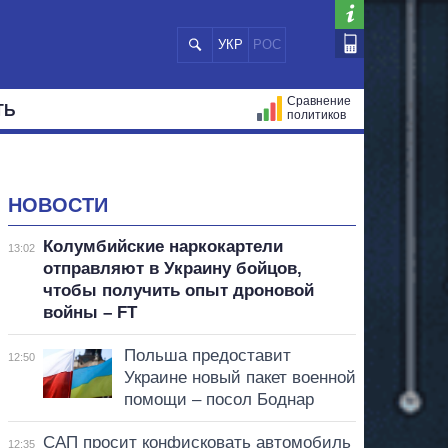
УКР
РОС
Сравнение
ТЬ
политиков
СТРАЦИЙ
МЭРЫ
ВСЕ ПЕРСОНЫ
НОВОСТИ
Колумбийские наркокартели
13:02
отправляют в Украину бойцов,
чтобы получить опыт дроновой
войны – FT
Польша предоставит
12:50
Украине новый пакет военной
помощи – посол Боднар
САП просит конфисковать автомобиль
12:35