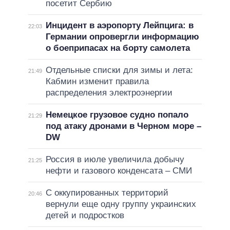
посетит Сербию
Инцидент в аэропорту Лейпцига: в
22:03
Германии опровергли информацию
о боеприпасах на борту самолета
Отдельные списки для зимы и лета:
21:49
Кабмин изменит правила
распределения электроэнергии
Немецкое грузовое судно попало
21:29
под атаку дронами в Черном море –
DW
Россия в июле увеличила добычу
21:25
нефти и газового конденсата – СМИ
С оккупированных территорий
20:46
вернули еще одну группу украинских
детей и подростков