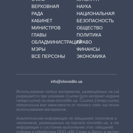
ВЕРХОВНАЯ
НАУКА
РАДА
НАЦИОНАЛЬНАЯ
КАБИНЕТ
БЕЗОПАСНОСТЬ
МИНИСТРОВ
ОБЩЕСТВО
ГЛАВЫ
ПОЛИТИКА
ОБЛАДМИНИСТРАЦИЙ
ПРАВО
МЭРЫ
ФИНАНСЫ
ВСЕ ПЕРСОНЫ
ЭКОНОМИКА
info@slovoidilo.ua
Использование любых материалов, размещённых на сайте,
разрешается при указании ссылки (для интернет-изданий —
гиперссылки) на www.slovoidilo.ua. Ссылка (гиперссылка)
обязательна вне зависимости от полного либо частичного
использования материалов.
Аналитическая информация об обещаниях политиков и
чиновников, размещенных на портале slovoidilo.ua, а также
информация о состоянии выполнения этих обещаний,
собрана и обработана ООО «ИА Слово и Дело» и является