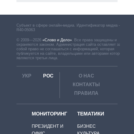
Субъект в сфере онлайн-медиа. Идентификатор медиа –
R40-05063
© 2009—2026
«Слово и Дело»
.
Все права защищены и
охраняются законом. Администрация сайта оставляет за
собой право не соглашаться с информацией, которая
публикуется на сайте, владельцами или авторами которой
являются третьи лица.
УКР
РОС
О НАС
КОНТАКТЫ
ПРАВИЛА
МОНИТОРИНГ
ТЕМАТИКИ
ПРЕЗИДЕНТ И
БИЗНЕС
ОФИС
КУЛЬТУРА