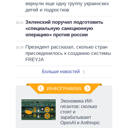
вернули еще одну группу украинских
детей и подростков
Зеленский поручил подготовить
20:41
«специальную санкционную
операцию» против россии
Президент рассказал, сколько стран
20:39
присоединилось к созданию системы
FREYJA
Больше новостей
ИНФОГРАФИКА
рифы
Экономика ИИ-
у в
гигантов: сколько
 на
стоят и
зарабатывают
OpenAI и Anthropic