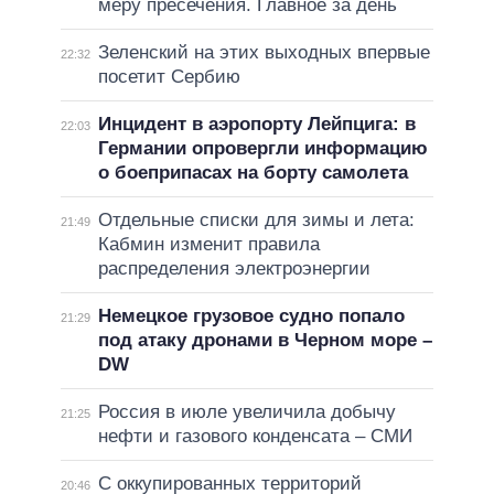
меру пресечения. Главное за день
Зеленский на этих выходных впервые
22:32
посетит Сербию
Инцидент в аэропорту Лейпцига: в
22:03
Германии опровергли информацию
о боеприпасах на борту самолета
Отдельные списки для зимы и лета:
21:49
Кабмин изменит правила
распределения электроэнергии
Немецкое грузовое судно попало
21:29
под атаку дронами в Черном море –
DW
Россия в июле увеличила добычу
21:25
нефти и газового конденсата – СМИ
С оккупированных территорий
20:46