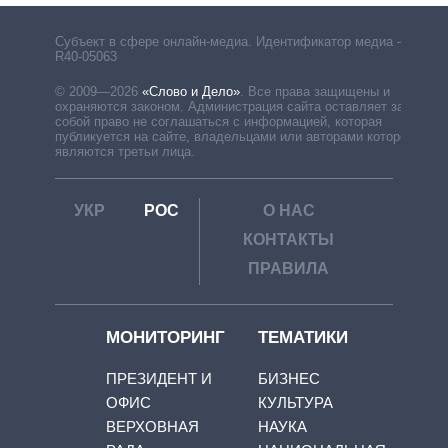
Субъект в сфере онлайн-медиа. Идентификатор медиа –
R40-05063
© 2009—2026
«Слово и Дело»
.
Все права защищены и
охраняются законом. Администрация сайта оставляет за
собой право не соглашаться с информацией, которая
публикуется на сайте, владельцами или авторами которой
являются третьи лица.
УКР
РОС
О НАС
КОНТАКТЫ
ПРАВИЛА
МОНИТОРИНГ
ТЕМАТИКИ
ПРЕЗИДЕНТ И
БИЗНЕС
ОФИС
КУЛЬТУРА
ВЕРХОВНАЯ
НАУКА