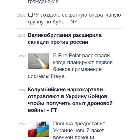
гражданские
ЦРУ создало секретную оперативную
13:52
группу по Кубе – NYT
Великобритания расширила
13:41
санкции против россии
В Fire Point рассказали,
13:30
когда планируют первое
боевое применение
системы Freya
Колумбийские наркокартели
13:02
отправляют в Украину бойцов,
чтобы получить опыт дроновой
войны – FT
Польша предоставит
12:50
Украине новый пакет
военной помощи