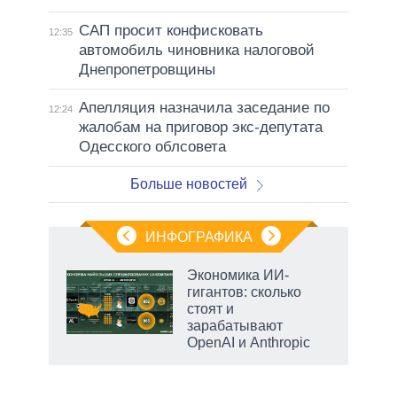
САП просит конфисковать
12:35
автомобиль чиновника налоговой
Днепропетровщины
Апелляция назначила заседание по
12:24
жалобам на приговор экс-депутата
Одесского облсовета
Больше новостей
ИНФОГРАФИКА
рифы
Экономика ИИ-
у в
гигантов: сколько
 на
стоят и
зарабатывают
OpenAI и Anthropic