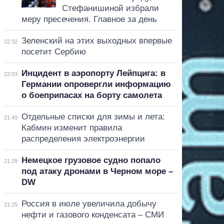
Стефанишиной избрали
меру пресечения. Главное за день
Зеленский на этих выходных впервые
22:32
посетит Сербию
Инцидент в аэропорту Лейпцига: в
22:03
Германии опровергли информацию
о боеприпасах на борту самолета
Отдельные списки для зимы и лета:
21:49
Кабмин изменит правила
распределения электроэнергии
Немецкое грузовое судно попало
21:29
под атаку дронами в Черном море –
DW
Россия в июле увеличила добычу
21:25
нефти и газового конденсата – СМИ