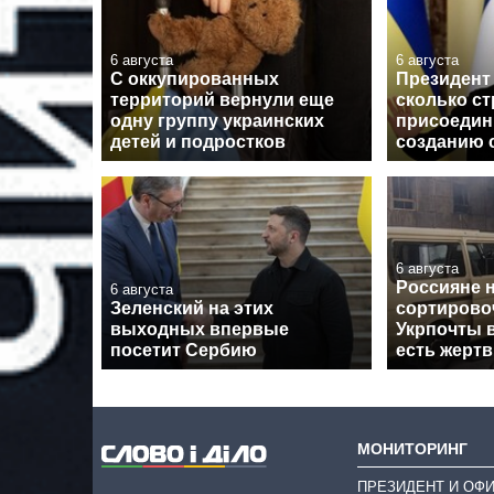
6 августа
6 августа
С оккупированных
Президент 
территорий вернули еще
сколько ст
одну группу украинских
присоедин
детей и подростков
созданию 
6 августа
Россияне 
6 августа
Зеленский на этих
сортирово
выходных впервые
Укрпочты 
посетит Сербию
есть жерт
МОНИТОРИНГ
ПРЕЗИДЕНТ И ОФ