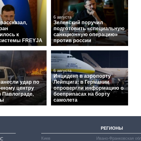
6 августа
рассказал,
Зеленский поручил
ран
подготовить «специальную
илось к
санкционную операцию»
системы FREYJA
против россии
6 августа
Инцидент в аэропорту
нанесли удар по
Лейпцига: в Германии
чному центру
опровергли информацию о
в Павлограде,
боеприпасах на борту
вы
самолета
РЕГИОНЫ
Киев
Ивано-Франковская об
ИС