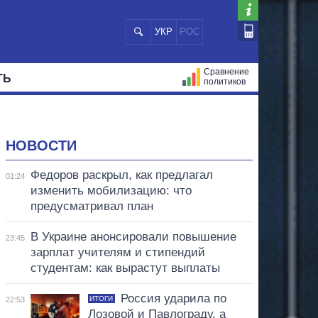
УКР
РОС
Сравнение
ТЬ
политиков
СТРАЦИЙ
МЭРЫ
ВСЕ ПЕРСОНЫ
НОВОСТИ
Федоров раскрыл, как предлагал
01:24
изменить мобилизацию: что
предусматривал план
В Украине анонсировали повышение
23:45
зарплат учителям и стипендий
студентам: как вырастут выплаты
Россия ударила по
ИТОГИ
22:53
Лозовой и Павлограду, а