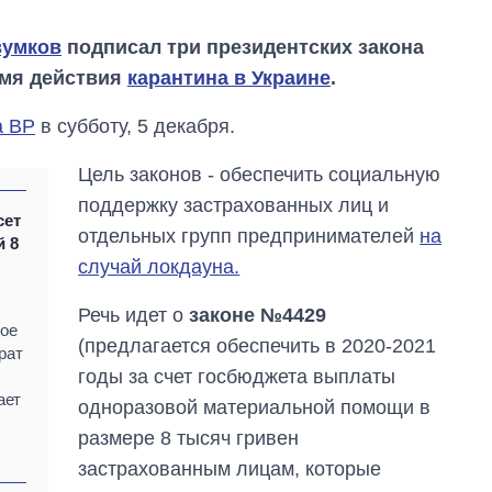
зумков
подписал три президентских закона
емя действия
карантина в Украине
.
а ВР
в субботу, 5 декабря.
Цель законов - обеспечить социальную
поддержку застрахованных лиц и
сет
отдельных групп предпринимателей
на
й 8
случай локдауна.
Речь идет о
законе №4429
ное
(предлагается обеспечить в 2020-2021
рат
Как выросли
годы за счет госбюджета выплаты
тарифы на
ает
одноразовой материальной помощи в
холодную воду в
городах Украины
размере 8 тысяч гривен
на начало августа
застрахованным лицам, которые