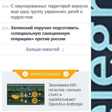
С оккупированных территорий вернули
20:46
еще одну группу украинских детей и
подростков
Зеленский поручил подготовить
20:41
«специальную санкционную
операцию» против россии
Больше новостей
ИНФОГРАФИКА
Экономика ИИ-
гигантов: сколько
стоят и
зарабатывают
OpenAI и Anthropic