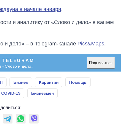
окдауна в начале января
.
сти и аналитику от «Слово и дело» в вашем
о и дело» – в Telegram-канале
Pics&Maps
.
В TELEGRAM
Подписаться
т «Слово и дело»
П
Бизнес
Карантин
Помощь
 COVID-19
Бизнесмен
делиться: