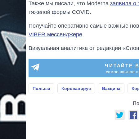
Также мы писали, что Moderna
заявила о
тяжелой формы COVID.
Получайте оперативно самые важные ново
VIBER-мессенджере
.
Визуальная аналитика от редакции «Слов
ЧИТАЙТЕ 
самое важное о
Польша
Коронавирус
Вакцина
Кор
По