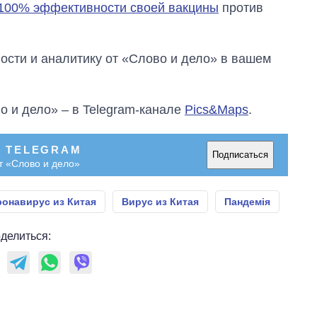
 100% эффективности своей вакцины
против
сти и аналитику от «Слово и дело» в вашем
о и дело» – в Telegram-канале
Pics&Maps
.
В TELEGRAM
Подписаться
т «Слово и дело»
онавирус из Китая
Вирус из Китая
Пандемія
делиться: