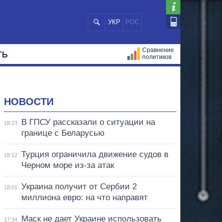
УКР
РОС
Сравнение
ТЬ
политиков
СТРАЦИЙ
МЭРЫ
ВСЕ ПЕРСОНЫ
НОВОСТИ
В ГПСУ рассказали о ситуации на
18:23
границе с Беларусью
Турция ограничила движение судов в
18:12
Черном море из-за атак
Украина получит от Сербии 2
18:01
миллиона евро: на что направят
Маск не дает Украине использовать
17:34