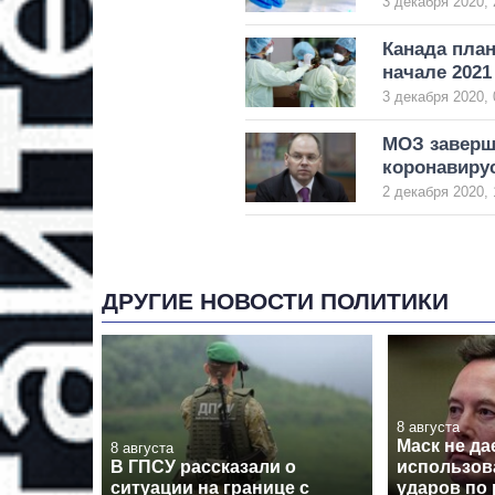
3 декабря 2020, 
Канада план
начале 2021
3 декабря 2020, 
МОЗ заверша
коронавирус
2 декабря 2020, 
ДРУГИЕ НОВОСТИ ПОЛИТИКИ
8 августа
Маск не да
8 августа
В ГПСУ рассказали о
использова
ситуации на границе с
ударов по 