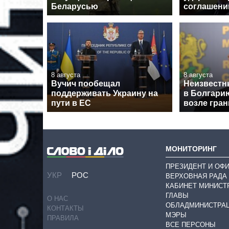
Беларусью
соглашен
8 августа
8 августа
Вучич пообещал
Неизвестн
поддерживать Украину на
в Болгари
пути в ЕС
возле гра
МОНИТОРИНГ
ПРЕЗИДЕНТ И ОФ
УКР
РОС
ВЕРХОВНАЯ РАДА
КАБИНЕТ МИНИСТ
ГЛАВЫ
О НАС
ОБЛАДМИНИСТРА
КОНТАКТЫ
МЭРЫ
ПРАВИЛА
ВСЕ ПЕРСОНЫ