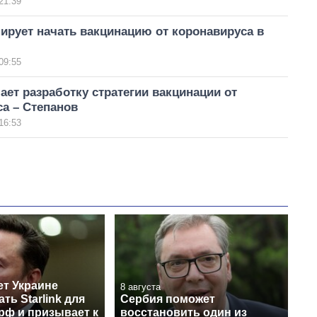
21:39
ирует начать вакцинацию от коронавируса в
09:55
ет разработку стратегии вакцинации от
а – Степанов
16:53
ет Украине
8 августа
ть Starlink для
Сербия поможет
рф и призывает к
восстановить один из