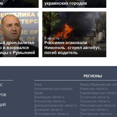
ию
украинских городов
8 августа
ый дрон залетел
Россияне атаковали
ю и взорвался
Никополь: сгорел автобус,
ницы с Румынией
погиб водитель
РЕГИОНЫ
Киев
Ивано-Франковская об
ИС
Автономная республика
Киевская область
Крым
Кировоградская област
РОВ
Винницкая область
Луганская область
Волынская область
Львовская область
ЦИЙ
Днепропетровская область
Николаевская область
Донецкая область
Одесская область
Житомирская область
Полтавская область