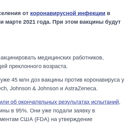
селения от
коронавирусной инфекции
в
 марте 2021 года. При этом вакцины будут
вакцинировать медицинских работников,
ей преклонного возраста.
От 1 месяца – до 5
 уже 45 млн доз вакцины против коронавируса у
лет: кто и как долго
ch, Johnson & Johnson и AstraZeneca.
занимал
должность
руководителя СВР
или об окончательных результатах испытаний
,
ины в 95%. Они уже подали заявку в
аментам США (FDA) на утверждение