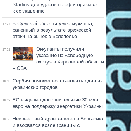
Starlink для ударов по рф и призывает
к соглашению
В Сумской области умер мужчина,
17:27
раненный в результате вражеской
атаки на рынок в Белополье
Оккупанты получили
17:01
указание на «свободную
охоту» в Херсонской области
– ОВА
Сербия поможет восстановить один из
16:48
украинских городов
ЕС выделил дополнительные 30 млн
16:42
евро на поддержку энергетики Украины
Неизвестный дрон залетел в Болгарию
16:36
и взорвался возле границы с