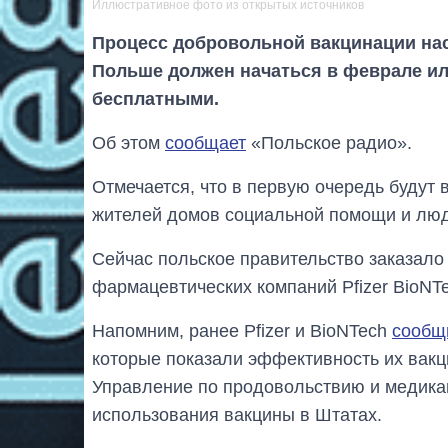
Иллюстративное фото из открытых источников
Процесс добровольной вакцинации на
Польше должен начаться в феврале или
бесплатными.
Об этом
сообщает
«Польское радио».
Отмечается, что в первую очередь будут 
жителей домов социальной помощи и люд
Сейчас польское правительство заказало
фармацевтических компаний Pfizer BioNTe
Напомним, ранее Pfizer и BioNTech
сообщ
которые показали эффективность их вакц
Управление по продовольствию и медик
использования вакцины в Штатах.