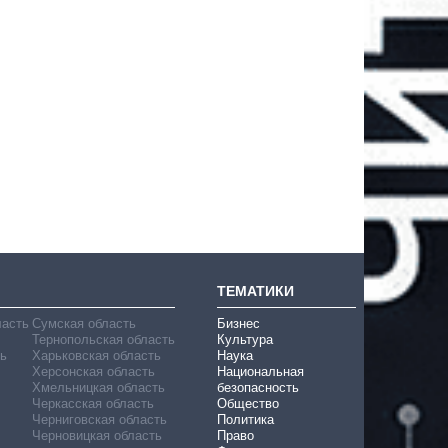
ТЕМАТИКИ
ласть
Сумская область
Бизнес
Тернопольская область
Культура
ь
Харьковская область
Наука
Херсонская область
Национальная
Хмельницкая область
безопасность
Черкасская область
Общество
Черниговская область
Политика
Черновицкая область
Право