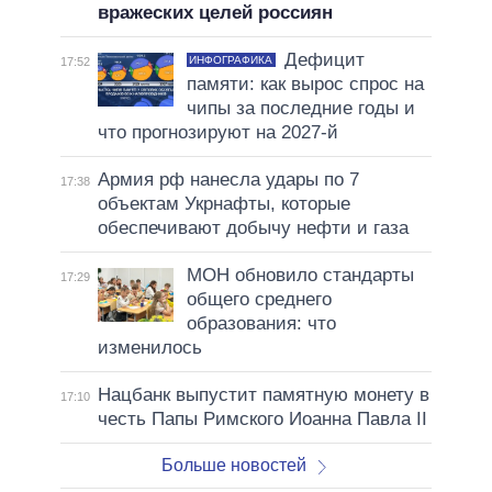
вражеских целей россиян
Дефицит
ИНФОГРАФИКА
17:52
памяти: как вырос спрос на
чипы за последние годы и
что прогнозируют на 2027-й
Армия рф нанесла удары по 7
17:38
объектам Укрнафты, которые
обеспечивают добычу нефти и газа
МОН обновило стандарты
17:29
общего среднего
образования: что
изменилось
Нацбанк выпустит памятную монету в
17:10
честь Папы Римского Иоанна Павла II
Больше новостей