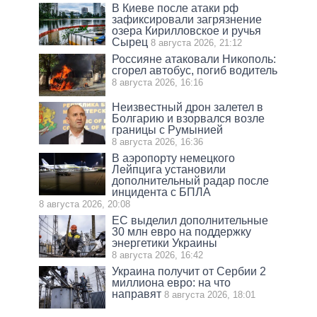
В Киеве после атаки рф
зафиксировали загрязнение
озера Кирилловское и ручья
Сырец
8 августа 2026, 21:12
Россияне атаковали Никополь:
сгорел автобус, погиб водитель
8 августа 2026, 16:16
Неизвестный дрон залетел в
Болгарию и взорвался возле
границы с Румынией
8 августа 2026, 16:36
В аэропорту немецкого
Лейпцига установили
дополнительный радар после
инцидента с БПЛА
8 августа 2026, 20:08
ЕС выделил дополнительные
30 млн евро на поддержку
энергетики Украины
8 августа 2026, 16:42
Украина получит от Сербии 2
миллиона евро: на что
направят
8 августа 2026, 18:01