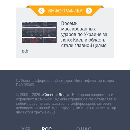
ИНФОГРАФИКА
Восемь
массированных
ударов по Украине за
лето: Киев и область
стали главной целью
рф
Субъект в сфере онлайн-медиа. Идентификатор медиа –
R40-05063
© 2009—2026
«Слово и Дело»
.
Все права защищены и
охраняются законом. Администрация сайта оставляет за
собой право не соглашаться с информацией, которая
публикуется на сайте, владельцами или авторами которой
являются третьи лица.
УКР
РОС
О НАС