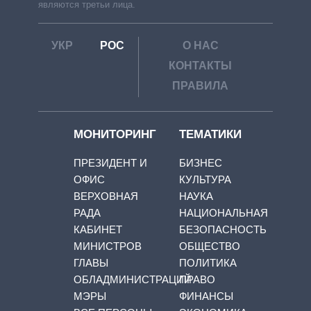
являются третьи лица.
УКР
РОС
О НАС
КОНТАКТЫ
ПРАВИЛА
МОНИТОРИНГ
ТЕМАТИКИ
ПРЕЗИДЕНТ И
БИЗНЕС
ОФИС
КУЛЬТУРА
ВЕРХОВНАЯ
НАУКА
РАДА
НАЦИОНАЛЬНАЯ
КАБИНЕТ
БЕЗОПАСНОСТЬ
МИНИСТРОВ
ОБЩЕСТВО
ГЛАВЫ
ПОЛИТИКА
ОБЛАДМИНИСТРАЦИЙ
ПРАВО
МЭРЫ
ФИНАНСЫ