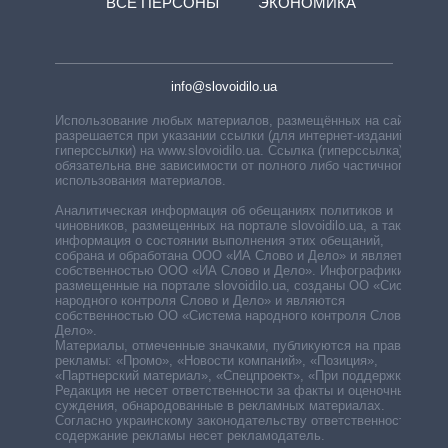
ВСЕ ПЕРСОНЫ
ЭКОНОМИКА
info@slovoidilo.ua
Использование любых материалов, размещённых на сайте,
разрешается при указании ссылки (для интернет-изданий —
гиперссылки) на www.slovoidilo.ua. Ссылка (гиперссылка)
обязательна вне зависимости от полного либо частичного
использования материалов.
Аналитическая информация об обещаниях политиков и
чиновников, размещенных на портале slovoidilo.ua, а также
информация о состоянии выполнения этих обещаний,
собрана и обработана ООО «ИА Слово и Дело» и является
собственностью ООО «ИА Слово и Дело». Инфографики,
размещенные на портале slovoidilo.ua, созданы ОО «Система
народного контроля Слово и Дело» и являются
собственностью ОО «Система народного контроля Слово и
Дело».
Материалы, отмеченные значками, публикуются на правах
рекламы: «Промо», «Новости компаний», «Позиция»,
«Партнерский материал», «Спецпроект», «При поддержке».
Редакция не несет ответственности за факты и оценочные
суждения, обнародованные в рекламных материалах.
Согласно украинскому законодательству ответственность за
содержание рекламы несет рекламодатель.