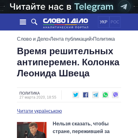
УКР
РОС
НОВОСТИ
Слово и Дело
›
Лента публикаций
›
Политика
Время решительных
ОБЕЩАНИЯ
ЛЕНТА
ПОЛИТИКА
антиперемен. Колонка
СОБЫТИЯ
ЭКОНОМИКА
ПОЛИТИКИ
Леонида Швеца
СТАТЬИ
ОБЩЕСТВО
ИНФОГРАФИКА
МНЕНИЯ
МИР
ВСЕ ПОЛИТИКИ
ОБЗОРЫ
ПРЕЗИДЕНТ И ОФИС
ВИДЕО
ПОЛИТИКА
ДАЙДЖЕСТЫ
27 марта 2020, 18:55
ВЕРХОВНАЯ РАДА
ПОДДЕРЖАТЬ
КАБИНЕТ МИНИСТРОВ
Читати українською
ГЛАВЫ ОБЛАДМИНИСТРАЦИЙ
СРАВНЕНИЕ ПОЛИТИКОВ
Нельзя сказать, чтобы
МЭРЫ
стране, пережившей за
ВСЕ ПЕРСОНЫ