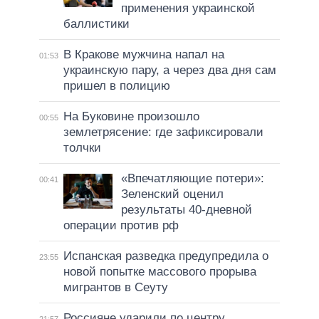
применения украинской
баллистики
В Кракове мужчина напал на
01:53
украинскую пару, а через два дня сам
пришел в полицию
На Буковине произошло
00:55
землетрясение: где зафиксировали
толчки
«Впечатляющие потери»:
00:41
Зеленский оценил
результаты 40-дневной
операции против рф
Испанская разведка предупредила о
23:55
новой попытке массового прорыва
мигрантов в Сеуту
Россияне ударили по центру
21:57