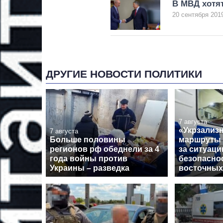
В МВД хотят
20 сентября 2019
ДРУГИЕ НОВОСТИ ПОЛИТИКИ
7 августа
«Укрзализ
7 августа
Больше половины
маршруты 
регионов рф обеднели за 4
за ситуаци
года войны против
безопасно
Украины – разведка
восточных