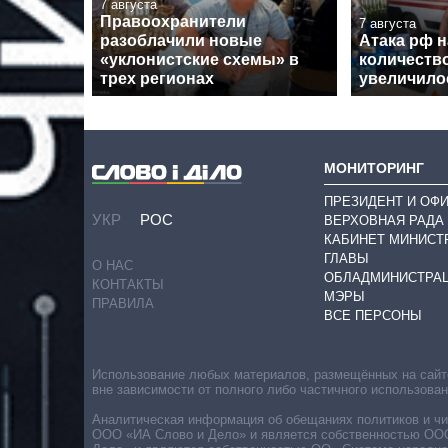
7 августа
Правоохранители
7 августа
разоблачили новые
Атака рф 
«уклонистские схемы» в
количеств
трех регионах
увеличилос
МОНИТОРИНГ
ПРЕЗИДЕНТ И ОФ
УКР
РОС
ВЕРХОВНАЯ РАДА
КАБИНЕТ МИНИСТ
ГЛАВЫ
О НАС
ОБЛАДМИНИСТРА
КОНТАКТЫ
МЭРЫ
ПРАВИЛА
ВСЕ ПЕРСОНЫ
Использование любых материалов, размещённых на сайте,
вне зависимости от полного либо частичного использова
Аналитическая информация об обещаниях политиков и чин
ООО «ИА Слово и Дело» и является собственностью ООО 