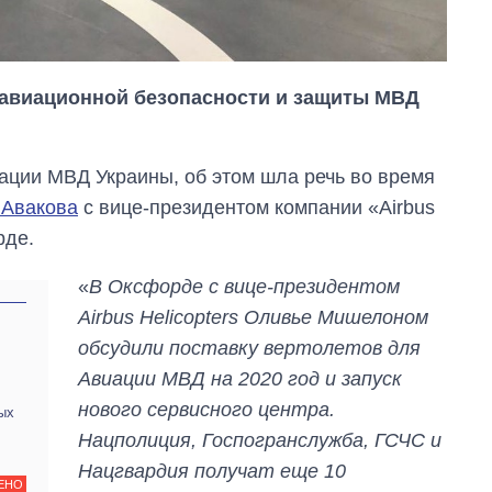
 авиационной безопасности и защиты МВД
ации МВД Украины, об этом шла речь во время
 Авакова
с вице-президентом компании «Airbus
рде.
«
В Оксфорде с вице-президентом
Airbus Helicopters Оливье Мишелоном
обсудили поставку вертолетов для
Авиации МВД на 2020 год и запуск
нового сервисного центра.
ых
Как изменился
Нацполиция, Госпогранслужба, ГСЧС и
бюджет
Министерства
Нацгвардия получат еще 10
обороны за 13 лет
ЕНО