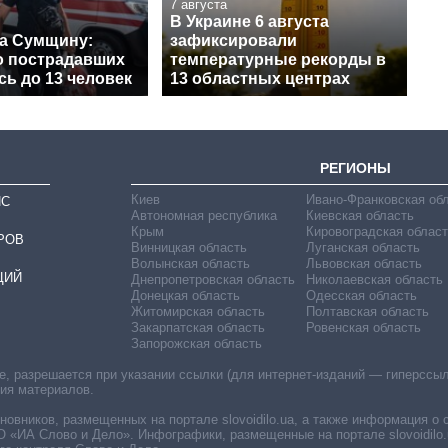
7 августа
В Украине 6 августа
на Сумщину:
зафиксировали
о пострадавших
температурные рекорды в
ь до 13 человек
13 областных центрах
РЕГИОНЫ
Киев
Ивано-Франковская об
ИС
Автономная республика
Киевская область
Крым
Кировоградская област
РОВ
Винницкая область
Луганская область
Волынская область
Львовская область
ЦИЙ
Днепропетровская область
Николаевская область
Донецкая область
Одесская область
Житомирская область
Полтавская область
Закарпатская область
Ровенская область
Запорожская область
 разрешается при указании ссылки (для интернет-изданий — гиперссылки
ния материалов.
овников, размещенных на портале slovoidilo.ua, а также информация о 
«ИА Слово и Дело». Инфографики, размещенные на портале slovoidilo.