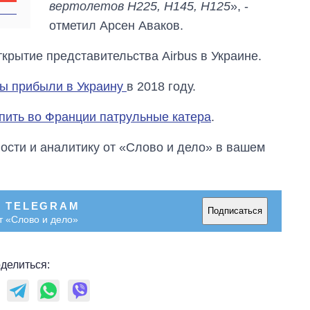
вертолетов Н225, Н145, Н125
», -
войны с россией
отметил Арсен Аваков.
ткрытие представительства Airbus в Украине.
ты прибыли в Украину
в 2018 году.
упить во Франции патрульные катера
.
сти и аналитику от «Слово и дело» в вашем
В TELEGRAM
Подписаться
т «Слово и дело»
делиться: