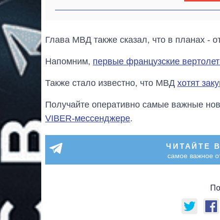
Глава МВД также сказал, что в планах - о
Напомним,
первые французские вертоле
Также стало известно, что МВД
хотят зак
Получайте оперативно самые важные ново
VIBER-мессенджере
.
ЧИТАЙТЕ 
самое важное о
По