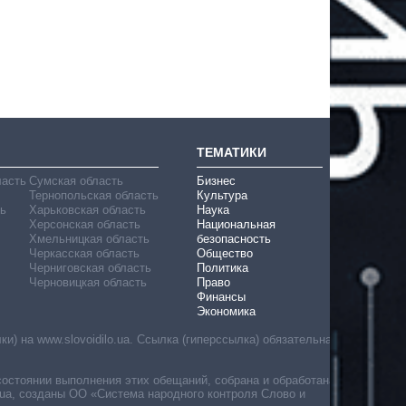
ТЕМАТИКИ
ласть
Сумская область
Бизнес
Тернопольская область
Культура
ь
Харьковская область
Наука
Херсонская область
Национальная
Хмельницкая область
безопасность
Черкасская область
Общество
Черниговская область
Политика
Черновицкая область
Право
Финансы
Экономика
) на www.slovoidilo.ua. Ссылка (гиперссылка) обязательна
состоянии выполнения этих обещаний, собрана и обработана
ua, созданы ОО «Система народного контроля Слово и