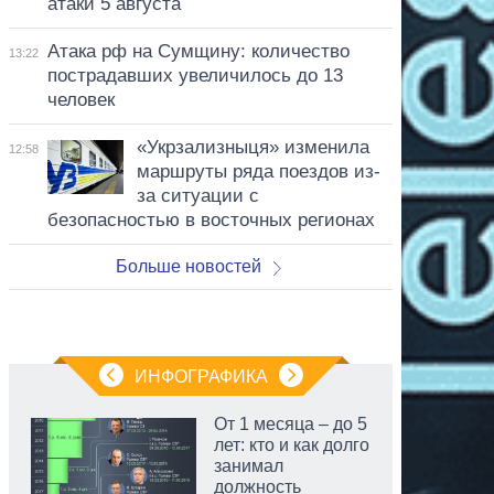
атаки 5 августа
Атака рф на Сумщину: количество
13:22
пострадавших увеличилось до 13
человек
«Укрзализныця» изменила
12:58
маршруты ряда поездов из-
за ситуации с
безопасностью в восточных регионах
Больше новостей
ИНФОГРАФИКА
От 1 месяца – до 5
лет: кто и как долго
занимал
должность