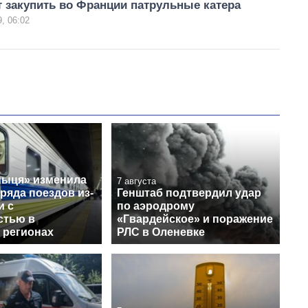
 закупить во Франции патрульные катера
, 06:02
ныця» изменила
7 августа
ряда поездов из-
Генштаб подтвердил удар
и с
по аэродрому
стью в
«Гвардейское» и поражение
 регионах
РЛС в Оленевке