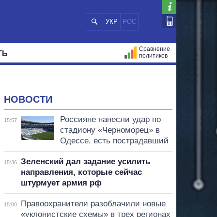
УКР
РОС
Сравнение
ТЬ
политиков
СТРАЦИЙ
МЭРЫ
ВСЕ ПЕРСОНЫ
НОВОСТИ
Россияне нанесли удар по
15:57
стадиону «Черноморец» в
Одессе, есть пострадавший
Зеленский дал задание усилить
15:36
направления, которые сейчас
штурмует армия рф
Правоохранители разоблачили новые
15:00
«уклонистские схемы» в трех регионах