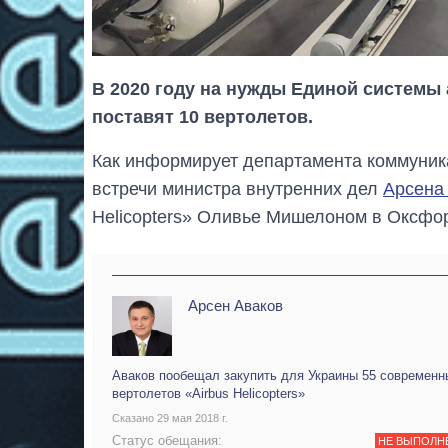
В 2020 году на нужды Единой системы
поставят 10 вертолетов.
Как информирует департамента коммуник
встречи министра внутренних дел
Арсена
Helicopters» Оливье Мишелоном в Оксфо
Арсен Аваков
Аваков пообещал закупить для Украины 55 современн
вертолетов «Airbus Helicopters»
Сказано 29 мая 2018 г.
Статус обещания:
НЕ ВЫПОЛН