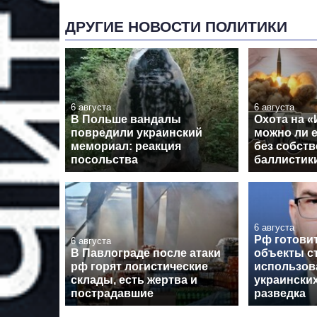
ДРУГИЕ НОВОСТИ ПОЛИТИКИ
6 августа
6 августа
В Польше вандалы
Охота на «
повредили украинский
можно ли 
мемориал: реакция
без собст
посольства
баллистик
6 августа
Рф готовит
6 августа
В Павлограде после атаки
объекты с
рф горят логистические
использов
склады, есть жертва и
украинских
пострадавшие
разведка