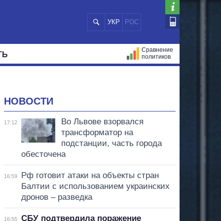
УКР
РОС
Сравнение
ТЬ
политиков
СТРАЦИЙ
МЭРЫ
ВСЕ ПЕРСОНЫ
НОВОСТИ
Во Львове взорвался
17:12
трансформатор на
подстанции, часть города
обесточена
Рф готовит атаки на объекты стран
16:59
Балтии с использованием украинских
дронов – разведка
СБУ подтвердила поражение
16:55