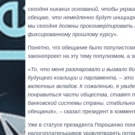
сегодня никаких оснований, чтобы укра
обещаю, что немедленно будут иницииро
мы сегодня должны проконвертировать 
фиксированному прошлому курсу
».
Понятно, что обещание было популистски
законопроект на эту тему популизмом, а з
«
То, что меня разочаровало и вызвало 
будущего коалиции и парламента, – это
валютных вкладов. К сожалению, я увид
понравиться части общества, ставят п
банковской системы страны, стабильно
обещания
», – сказал президент в коммен
Уже в статусе президента Порошенко поня
налогоплательщиков удовлетворять потреб