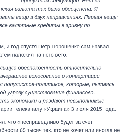
продуктом спекуляций. Нет на
ударов по Украине
инская валюта так была обесценена. Я
за лето: Киев и
ваны вещи в двух направлениях. Первая вещь:
область стали
главной целью рф
все валютные кредиты в гривну по
м, и год спустя Петр Порошенко сам назвал
атем наложил на него вето.
большую обеспокоенность относительно
 вчерашнее голосование о конвертации
ел популистов-политиков, которые, пытаясь
од угрозу существование финансово-
сть экономики и раздают невыполнимые
тарии телеканалу «Украина» 3 июля 2015 года.
л, что «несправедливо будет за счет
ности 65 тысяч тех, кто не хочет или иногда не