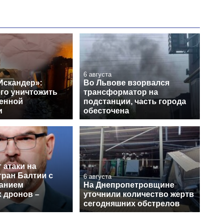
6 августа
Искандер»:
Во Львове взорвался
его уничтожить
трансформатор на
венной
подстанции, часть города
и
обесточена
 атаки на
тран Балтии с
6 августа
анием
На Днепропетровщине
 дронов –
уточнили количество жертв
сегодняшних обстрелов