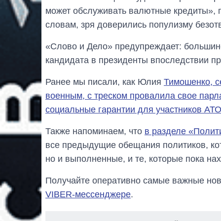
может обслуживать валютные кредиты», п
словам, зря доверились популизму безот
«Слово и Дело» предупреждает: большинс
кандидата в президенты впоследствии п
Ранее мы писали, как Юлия
Тимошенко, 
военным, с треском провалила свое пар
социальные гарантии для участников АТ
Также напоминаем, что
в разделе «Полит
все предыдущие обещания политиков, кот
но и выполненные, и те, которые пока на
Получайте оперативно самые важные ново
VIBER-мессенджере
.