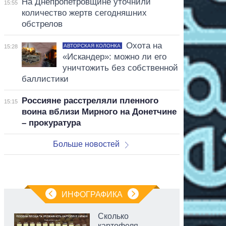
На Днепропетровщине уточнили
15:55
количество жертв сегодняшних
обстрелов
Охота на
АВТОРСКАЯ КОЛОНКА
15:28
«Искандер»: можно ли его
уничтожить без собственной
баллистики
Россияне расстреляли пленного
15:15
воина вблизи Мирного на Донетчине
– прокуратура
Больше новостей
ИНФОГРАФИКА
Сколько
картофеля