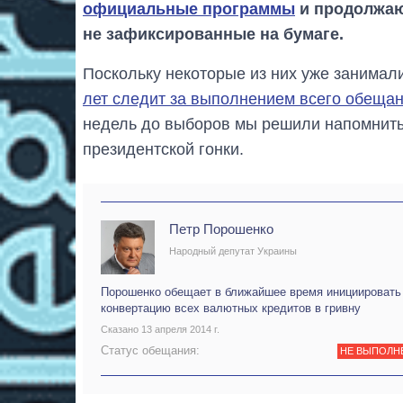
официальные программы
и продолжаю
не зафиксированные на бумаге.
Поскольку некоторые из них уже занимал
лет следит за выполнением всего обещан
недель до выборов мы решили напомнить
президентской гонки.
Петр Порошенко
Народный депутат Украины
Порошенко обещает в ближайшее время инициировать
конвертацию всех валютных кредитов в гривну
Сказано 13 апреля 2014 г.
Статус обещания:
НЕ ВЫПОЛН