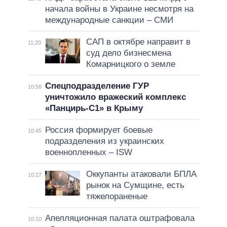
начала войны в Украине несмотря на
международные санкции – СМИ
САП в октябре направит в
11:20
суд дело бизнесмена
Комарницкого о земле
Спецподразделение ГУР
10:58
уничтожило вражеский комплекс
«Панцирь-С1» в Крыму
Россия формирует боевые
10:45
подразделения из украинских
военнопленных – ISW
Оккупанты атаковали БПЛА
10:27
рынок на Сумщине, есть
тяжелораненые
Апелляционная палата оштрафовала
10:10