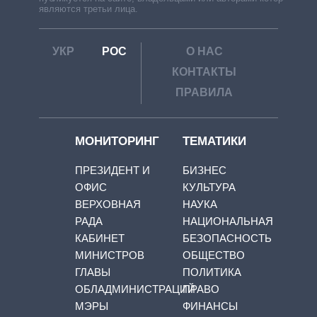
являются третьи лица.
УКР
РОС
О НАС
КОНТАКТЫ
ПРАВИЛА
МОНИТОРИНГ
ТЕМАТИКИ
ПРЕЗИДЕНТ И
БИЗНЕС
ОФИС
КУЛЬТУРА
ВЕРХОВНАЯ
НАУКА
РАДА
НАЦИОНАЛЬНАЯ
КАБИНЕТ
БЕЗОПАСНОСТЬ
МИНИСТРОВ
ОБЩЕСТВО
ГЛАВЫ
ПОЛИТИКА
ОБЛАДМИНИСТРАЦИЙ
ПРАВО
МЭРЫ
ФИНАНСЫ