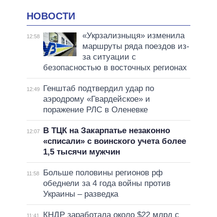
НОВОСТИ
«Укрзализныця» изменила
12:58
маршруты ряда поездов из-
за ситуации с
безопасностью в восточных регионах
Генштаб подтвердил удар по
12:49
аэродрому «Гвардейское» и
поражение РЛС в Оленевке
В ТЦК на Закарпатье незаконно
12:07
«списали» с воинского учета более
1,5 тысячи мужчин
Больше половины регионов рф
11:58
обеднели за 4 года войны против
Украины – разведка
КНДР заработала около $22 млрд с
11:41