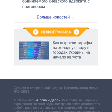
обвиняемого киевского адвоката с
приговором
Больше новостей
ИНФОГРАФИКА
Как выросли тарифы
на холодную воду в
городах Украины на
начало августа
Субъект в сфере онлайн-медиа. Идентификатор медиа –
R40-05063
© 2009—2026
«Слово и Дело»
.
Все права защищены и
охраняются законом. Администрация сайта оставляет за
собой право не соглашаться с информацией, которая
публикуется на сайте, владельцами или авторами которой