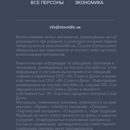
ВСЕ ПЕРСОНЫ
ЭКОНОМИКА
info@slovoidilo.ua
Использование любых материалов, размещённых на сайте,
разрешается при указании ссылки (для интернет-изданий —
гиперссылки) на www.slovoidilo.ua. Ссылка (гиперссылка)
обязательна вне зависимости от полного либо частичного
использования материалов.
Аналитическая информация об обещаниях политиков и
чиновников, размещенных на портале slovoidilo.ua, а также
информация о состоянии выполнения этих обещаний,
собрана и обработана ООО «ИА Слово и Дело» и является
собственностью ООО «ИА Слово и Дело». Инфографики,
размещенные на портале slovoidilo.ua, созданы ОО «Система
народного контроля Слово и Дело» и являются
собственностью ОО «Система народного контроля Слово и
Дело».
Материалы, отмеченные значками, публикуются на правах
рекламы: «Промо», «Новости компаний», «Позиция»,
«Партнерский материал», «Спецпроект», «При поддержке».
Редакция не несет ответственности за факты и оценочные
суждения, обнародованные в рекламных материалах.
Согласно украинскому законодательству ответственность за
содержание рекламы несет рекламодатель.