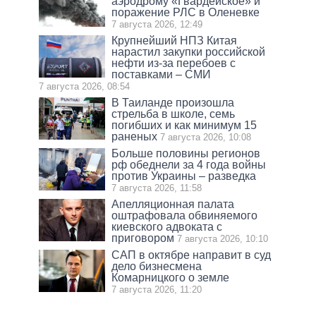
аэродрому «Гвардейское» и
поражение РЛС в Оленевке
7 августа 2026, 12:49
Крупнейший НПЗ Китая
нарастил закупки российской
нефти из-за перебоев с
поставками – СМИ
7 августа 2026, 08:54
В Таиланде произошла
стрельба в школе, семь
погибших и как минимум 15
раненых
7 августа 2026, 10:08
Больше половины регионов
рф обеднели за 4 года войны
против Украины – разведка
7 августа 2026, 11:58
Апелляционная палата
оштрафовала обвиняемого
киевского адвоката с
приговором
7 августа 2026, 10:10
САП в октябре направит в суд
дело бизнесмена
Комарницкого о земле
7 августа 2026, 11:20