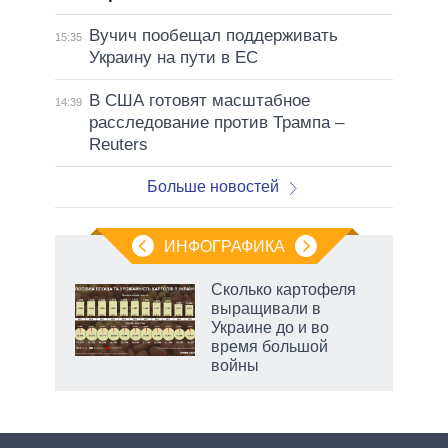
Вучич пообещал поддерживать
15:35
Украину на пути в ЕС
В США готовят масштабное
14:39
расследование против Трампа –
Reuters
Больше новостей
ИНФОГРАФИКА
Сколько картофеля
выращивали в
Украине до и во
ет
время большой
войны
маги