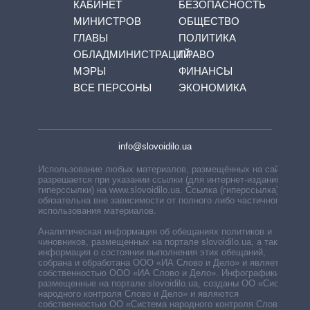
КАБИНЕТ
БЕЗОПАСНОСТЬ
МИНИСТРОВ
ОБЩЕСТВО
ГЛАВЫ
ПОЛИТИКА
ОБЛАДМИНИСТРАЦИЙ
ПРАВО
МЭРЫ
ФИНАНСЫ
ВСЕ ПЕРСОНЫ
ЭКОНОМИКА
info@slovoidilo.ua
Использование любых материалов, размещённых на сайте,
разрешается при указании ссылки (для интернет-изданий —
гиперссылки) на www.slovoidilo.ua. Ссылка (гиперссылка)
обязательна вне зависимости от полного либо частичного
использования материалов.
Аналитическая информация об обещаниях политиков и
чиновников, размещенных на портале slovoidilo.ua, а также
информация о состоянии выполнения этих обещаний,
собрана и обработана ООО «ИА Слово и Дело» и является
собственностью ООО «ИА Слово и Дело». Инфографики,
размещенные на портале slovoidilo.ua, созданы ОО «Система
народного контроля Слово и Дело» и являются
собственностью ОО «Система народного контроля Слово и