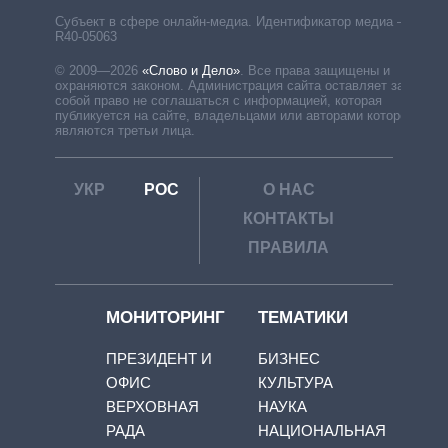
Субъект в сфере онлайн-медиа. Идентификатор медиа –
R40-05063
© 2009—2026
«Слово и Дело»
.
Все права защищены и
охраняются законом. Администрация сайта оставляет за
собой право не соглашаться с информацией, которая
публикуется на сайте, владельцами или авторами которой
являются третьи лица.
УКР
РОС
О НАС
КОНТАКТЫ
ПРАВИЛА
МОНИТОРИНГ
ТЕМАТИКИ
ПРЕЗИДЕНТ И
БИЗНЕС
ОФИС
КУЛЬТУРА
ВЕРХОВНАЯ
НАУКА
РАДА
НАЦИОНАЛЬНАЯ