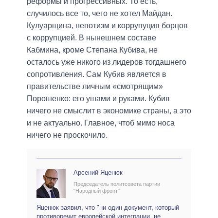
реформы и прогрессивных. То есть,
случилось все то, чего не хотел Майдан.
Кулуарщина, непотизм и коррупуция борцов
с коррупцией. В нынешнем составе
Кабмина, кроме Степана Кубива, не
осталось уже никого из лидеров тогдашнего
сопротивления. Сам Кубив является в
правительстве личным «смотрящим»
Порошенко: его ушами и руками. Кубив
ничего не смыслит в экономике страны, а это
и не актуально. Главное, чтоб мимо носа
ничего не проскочило.
Арсений Яценюк
Председатель политсовета партии
"Народный фронт"
Яценюк заявил, что "ни один документ, который
противоречит европейской интеграции, не