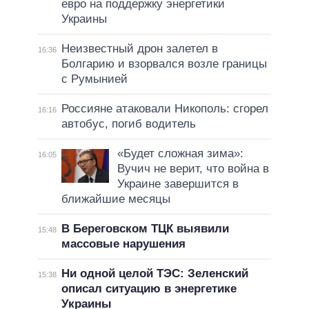
евро на поддержку энергетики
Украины
Неизвестный дрон залетел в
16:36
Болгарию и взорвался возле границы
с Румынией
Россияне атаковали Никополь: сгорел
16:16
автобус, погиб водитель
«Будет сложная зима»:
16:05
Вучич не верит, что война в
Украине завершится в
ближайшие месяцы
В Береговском ТЦК выявили
15:48
массовые нарушения
Ни одной целой ТЭС: Зеленский
15:38
описал ситуацию в энергетике
Украины