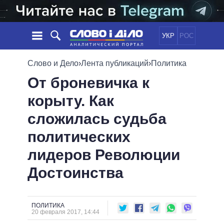
УКР
РОС
НОВОСТИ
Слово и Дело
›
Лента публикаций
›
Политика
От броневичка к
ОБЕЩАНИЯ
ЛЕНТА
ПОЛИТИКА
корыту. Как
СОБЫТИЯ
ЭКОНОМИКА
ПОЛИТИКИ
сложилась судьба
СТАТЬИ
ОБЩЕСТВО
ИНФОГРАФИКА
МНЕНИЯ
МИР
ВСЕ ПОЛИТИКИ
политических
ОБЗОРЫ
ПРЕЗИДЕНТ И ОФИС
лидеров Революции
ВИДЕО
ДАЙДЖЕСТЫ
ВЕРХОВНАЯ РАДА
Достоинства
ПОДДЕРЖАТЬ
КАБИНЕТ МИНИСТРОВ
ГЛАВЫ ОБЛАДМИНИСТРАЦИЙ
СРАВНЕНИЕ ПОЛИТИКОВ
МЭРЫ
ПОЛИТИКА
20 февраля 2017, 14:44
ВСЕ ПЕРСОНЫ