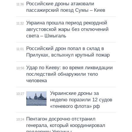
Российские дроны атаковали
11:36
пассажирский поезд Сумы – Киев
Украина прошла период рекордной
11:32
августовской жары без отключений
света – Шмыгаль
Российский дрон попал в склад в
11:01
Прилуках, вспыхнул крупный пожар
Удар по Киеву: во время ликвидации
10:56
последствий обнаружили тело
человека
Украинские дроны за
10:27
неделю поразили 12 судов
«теневого флота» рф
Пентагон досрочно отстранил
10:24
генерала, который координировал
поддержку Украины