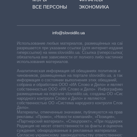
ВСЕ ПЕРСОНЫ
ЭКОНОМИКА
info@slovoidilo.ua
Использование любых материалов, размещённых на сайте,
разрешается при указании ссылки (для интернет-изданий —
гиперссылки) на www.slovoidilo.ua. Ссылка (гиперссылка)
обязательна вне зависимости от полного либо частичного
использования материалов.
Аналитическая информация об обещаниях политиков и
чиновников, размещенных на портале slovoidilo.ua, а также
информация о состоянии выполнения этих обещаний,
собрана и обработана ООО «ИА Слово и Дело» и является
собственностью ООО «ИА Слово и Дело». Инфографики,
размещенные на портале slovoidilo.ua, созданы ОО «Система
народного контроля Слово и Дело» и являются
собственностью ОО «Система народного контроля Слово и
Дело».
Материалы, отмеченные значками, публикуются на правах
рекламы: «Промо», «Новости компаний», «Позиция»,
«Партнерский материал», «Спецпроект», «При поддержке».
Редакция не несет ответственности за факты и оценочные
суждения, обнародованные в рекламных материалах.
Согласно украинскому законодательству ответственность за