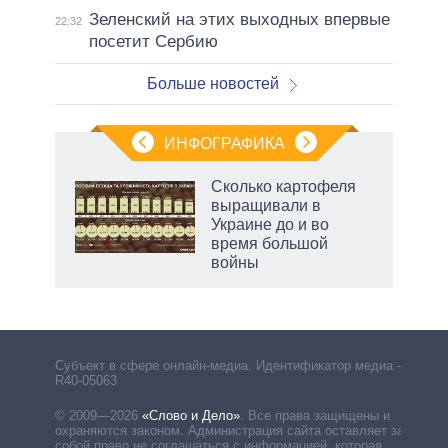
Зеленский на этих выходных впервые
22:32
посетит Сербию
Больше новостей
ИНФОГРАФИКА
рифы
Сколько картофеля
у в
выращивали в
 на
Украине до и во
время большой
войны
рф
Субъект в сфере онлайн-медиа. Идентификатор медиа –
R40-05063
© 2009—2026
«Слово и Дело»
.
Все права защищены и
охраняются законом. Администрация сайта оставляет за
собой право не соглашаться с информацией, которая