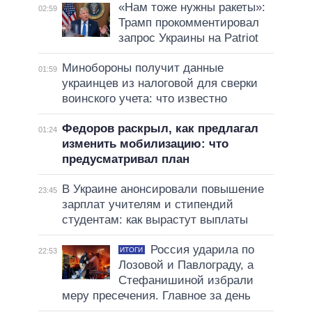
«Нам тоже нужны ракеты»:
02:59
Трамп прокомментировал
запрос Украины на Patriot
Минобороны получит данные
01:59
украинцев из налоговой для сверки
воинского учета: что известно
Федоров раскрыл, как предлагал
01:24
изменить мобилизацию: что
предусматривал план
В Украине анонсировали повышение
23:45
зарплат учителям и стипендий
студентам: как вырастут выплаты
Россия ударила по
ИТОГИ
22:53
Лозовой и Павлограду, а
Стефанишиной избрали
меру пресечения. Главное за день