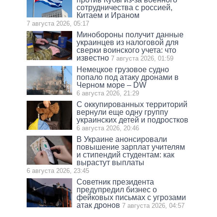
сотрудничества с россией,
Китаем и Ираном
7 августа 2026, 05:17
Минобороны получит данные
украинцев из налоговой для
сверки воинского учета: что
известно
7 августа 2026, 01:59
Немецкое грузовое судно
попало под атаку дронами в
Черном море – DW
6 августа 2026, 21:29
С оккупированных территорий
вернули еще одну группу
украинских детей и подростков
6 августа 2026, 20:46
В Украине анонсировали
повышение зарплат учителям
и стипендий студентам: как
вырастут выплаты
6 августа 2026, 23:45
Советник президента
предупредил бизнес о
фейковых письмах с угрозами
атак дронов
7 августа 2026, 04:57