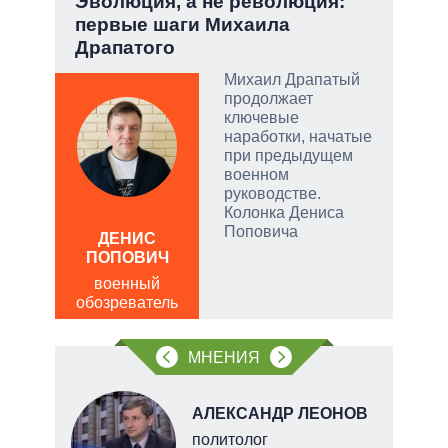
но
Эволюция, а не революция:
Зел
первые шаги Михаила
Кол
Драпатого
ой
Михаил Драпатый
продолжает
ключевые
наработки, начатые
при предыдущем
и
военном
руководстве.
Колонка Дениса
ЛЕО
Поповича
ДЕНИС
пол
ПОПОВИЧ
обо
военный
обозреватель
МНЕНИЯ
АЛЕКСАНДР ЛЕОНОВ
политолог