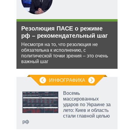
тий
и
Резолюция ПАСЕ о режиме
Орд
уси
рф – рекомендательный шаг
под
–
Несмотря на то, что резолюция не
Юрид
обязательна к исполнению, с
МУС 
политической точки зрения – это очень
проп
жной
важный шаг
инфо
а
анк и
ИНФОГРАФИКА
Восемь
массированных
ударов по Украине за
ет
лето: Киев и область
стали главной целью
рф
маги