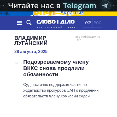
4980
УКР
РОС
НОВОСТИ
ВЛАДИМИР
все публикации по
тегу
ЛУГАНСКИЙ
ОБЕЩАНИЯ
ЛЕНТА
ПОЛИТИКА
28 августа, 2025
СОБЫТИЯ
ЭКОНОМИКА
ПОЛИТИКИ
Подозреваемому члену
13:13
СТАТЬИ
ОБЩЕСТВО
ВККС снова продлили
ИНФОГРАФИКА
МНЕНИЯ
МИР
ВСЕ ПОЛИТИКИ
обязанности
ОБЗОРЫ
ПРЕЗИДЕНТ И ОФИС
ВИДЕО
Суд частично поддержал частично
ДАЙДЖЕСТЫ
ВЕРХОВНАЯ РАДА
ходатайство прокурора САП о продлении
ПОДДЕРЖАТЬ
КАБИНЕТ МИНИСТРОВ
обязательств члену комиссии судей.
ГЛАВЫ ОБЛАДМИНИСТРАЦИЙ
СРАВНЕНИЕ ПОЛИТИКОВ
МЭРЫ