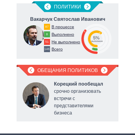
ПОЛИТИКИ
на
Вакарчук Святослав Иванович
В процессе
87
35
60
Выполнено
8
5%
Не выполнено
51
о
выполнено
Всего
146
5
ОБЕЩАНИЯ ПОЛИТИКОВ
Корецкий пообещал
срочно организовать
е
встречи с
ного
представителями
бизнеса
Умани
утеч
укра