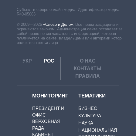
Субъект в сфере онлайн-медиа. Идентификатор медиа –
R40-05063
© 2009—2026
«Слово и Дело»
.
Все права защищены и
охраняются законом. Администрация сайта оставляет за
собой право не соглашаться с информацией, которая
публикуется на сайте, владельцами или авторами которой
являются третьи лица.
УКР
РОС
О НАС
КОНТАКТЫ
ПРАВИЛА
МОНИТОРИНГ
ТЕМАТИКИ
ПРЕЗИДЕНТ И
БИЗНЕС
ОФИС
КУЛЬТУРА
ВЕРХОВНАЯ
НАУКА
РАДА
НАЦИОНАЛЬНАЯ
КАБИНЕТ