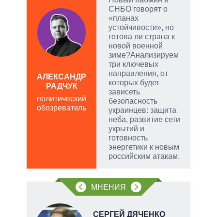
СНБО говорят о
тый
«планах
устойчивости», но
готова ли страна к
чатые
новой военной
ем
зиме?Анализируем
три ключевых
направления, от
а
АЛЕКСАНДР
ЛЕО
которых будет
РАДЧУК
пол
зависеть
политический
обо
безопасность
обозреватель
украинцев: защита
неба, развитие сети
укрытий и
готовность
энергетики к новым
российским атакам.
МНЕНИЯ
СЕРГЕЙ ДЯЧЕНКО