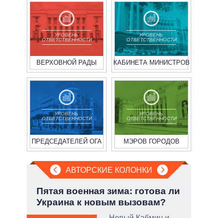
УРОВЕНЬ
УРОВЕНЬ
ОТВЕТСТВЕННОСТИ
ОТВЕТСТВЕННОСТИ
ВЕРХОВНОЙ РАДЫ
КАБИНЕТА МИНИСТРОВ
УРОВЕНЬ
УРОВЕНЬ
ОТВЕТСТВЕННОСТИ
ОТВЕТСТВЕННОСТИ
ПРЕДСЕДАТЕЛЕЙ ОГА
МЭРОВ ГОРОДОВ
АВТОРСКИЕ КОЛОНКИ
:
Пятая военная зима: готова ли
Июл
Украина к новым вызовам?
Кол
Новый Кабмин и