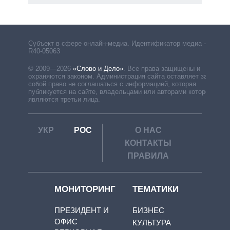
Субъект в сфере онлайн-медиа. Идентификатор медиа –
R40-05063
© 2009—2026
«Слово и Дело»
.
Все права защищены и
охраняются законом. Администрация сайта оставляет за
собой право не соглашаться с информацией, которая
публикуется на сайте, владельцами или авторами которой
являются третьи лица.
УКР
РОС
О НАС
КОНТАКТЫ
ПРАВИЛА
МОНИТОРИНГ
ТЕМАТИКИ
ПРЕЗИДЕНТ И
БИЗНЕС
ОФИС
КУЛЬТУРА