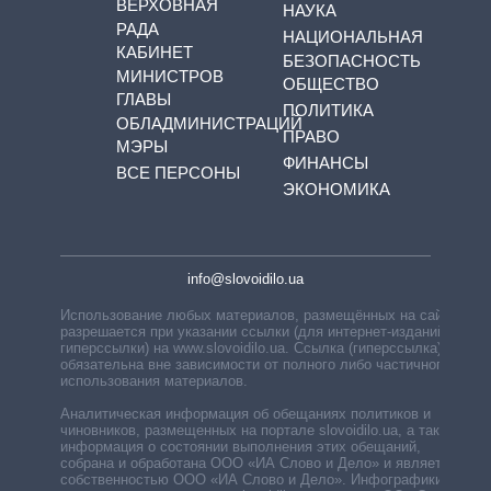
ВЕРХОВНАЯ
НАУКА
РАДА
НАЦИОНАЛЬНАЯ
КАБИНЕТ
БЕЗОПАСНОСТЬ
МИНИСТРОВ
ОБЩЕСТВО
ГЛАВЫ
ПОЛИТИКА
ОБЛАДМИНИСТРАЦИЙ
ПРАВО
МЭРЫ
ФИНАНСЫ
ВСЕ ПЕРСОНЫ
ЭКОНОМИКА
info@slovoidilo.ua
Использование любых материалов, размещённых на сайте,
разрешается при указании ссылки (для интернет-изданий —
гиперссылки) на www.slovoidilo.ua. Ссылка (гиперссылка)
обязательна вне зависимости от полного либо частичного
использования материалов.
Аналитическая информация об обещаниях политиков и
чиновников, размещенных на портале slovoidilo.ua, а также
информация о состоянии выполнения этих обещаний,
собрана и обработана ООО «ИА Слово и Дело» и является
собственностью ООО «ИА Слово и Дело». Инфографики,