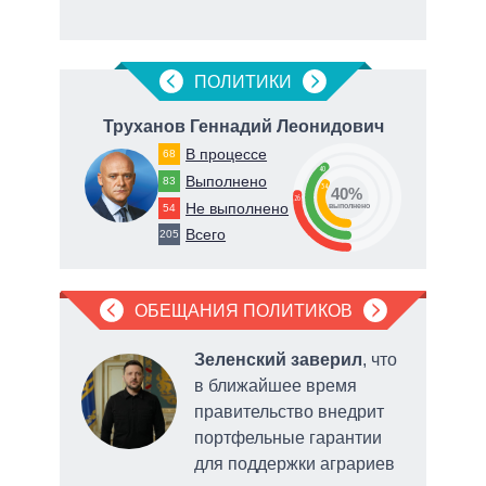
рф
ПОЛИТИКИ
Труханов Геннадий Леонидович
В процессе
68
40
Выполнено
83
34
40%
26
Не выполнено
54
о
выполнено
Всего
205
ОБЕЩАНИЯ ПОЛИТИКОВ
л
Зеленский заверил
, что
в ближайшее время
правительство внедрит
портфельные гарантии
для поддержки аграриев