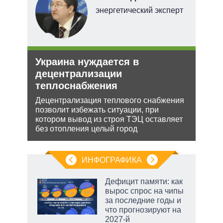
энергетический эксперт
тий
и
Украина нуждается в
Орд
уси
децентрализации
под
–
теплоснабжения
Юрид
МУС 
Децентрализация теплового снабжения
проп
позволит избежать ситуации, при
жной
инфо
котором вывод из строя ТЭЦ оставляет
а
без отопления целый город
анк и
ИНФОГРАФИКА
Дефицит памяти: как
вырос спрос на чипы
за последние годы и
ет
что прогнозируют на
2027-й