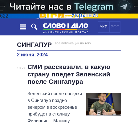
622
УКР
РОС
НОВОСТИ
СИНГАПУР
все публикации по тегу
2 июня, 2024
ОБЕЩАНИЯ
ЛЕНТА
ПОЛИТИКА
СМИ рассказали, в какую
СОБЫТИЯ
ЭКОНОМИКА
19:27
ПОЛИТИКИ
страну поедет Зеленский
СТАТЬИ
ОБЩЕСТВО
после Сингапура
ИНФОГРАФИКА
МНЕНИЯ
МИР
ВСЕ ПОЛИТИКИ
ОБЗОРЫ
Зеленский после поездки
ПРЕЗИДЕНТ И ОФИС
ВИДЕО
в Сингапур поздно
ДАЙДЖЕСТЫ
ВЕРХОВНАЯ РАДА
вечером в воскресенье
ПОДДЕРЖАТЬ
КАБИНЕТ МИНИСТРОВ
прибудет в столицу
ГЛАВЫ ОБЛАДМИНИСТРАЦИЙ
Филиппин – Манилу.
СРАВНЕНИЕ ПОЛИТИКОВ
МЭРЫ