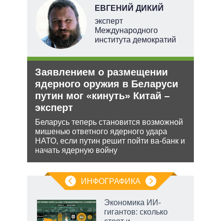
НОВ
ЕВГЕНИЙ ДИКИЙ
эксперт
Международного
института демократий
е
Заявлением о размещении
Орд
аг
ядерного оружия в Беларуси
под
путин мог «кинуть» Китай –
Юрид
эксперт
МУС 
ень
проп
Беларусь теперь становится возможной
инфо
мишенью ответного ядерного удара
НАТО, если путин решит пойти ва-банк и
начать ядерную войну
ИНФОГРАФИКА
Экономика ИИ-
гигантов: сколько