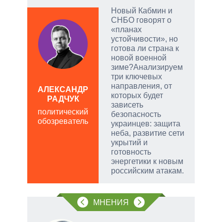
опе
Новый Кабмин и
СНБО говорят о
ой
«планах
устойчивости», но
готова ли страна к
новой военной
зиме?Анализируем
и
три ключевых
направления, от
АЛЕКСАНДР
которых будет
РАДЧУК
Д
зависеть
ПО
политический
безопасность
обозреватель
в
украинцев: защита
обо
неба, развитие сети
укрытий и
готовность
энергетики к новым
российским атакам.
МНЕНИЯ