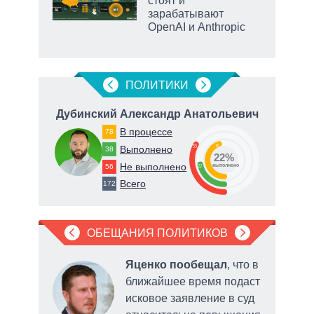
стоят и
зарабатывают
OpenAI и Anthropic
рф
ПОЛИТИКИ
ч
Дубинский Александр Анатольевич
В
В процессе
78
45
33
Выполнено
38
22%
Не выполнено
56
22
о
выполнено
Всего
172
ОБЕЩАНИЯ ПОЛИТИКОВ
л
в
Яценко пообещал
, что в
ближайшее время подаст
исковое заявление в суд