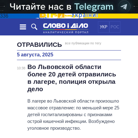
336
УКР
РОС
НОВОСТИ
ОТРАВИЛИСЬ
все публикации по тегу
5 августа, 2025
ОБЕЩАНИЯ
ЛЕНТА
ПОЛИТИКА
Во Львовской области
СОБЫТИЯ
ЭКОНОМИКА
10:38
ПОЛИТИКИ
более 20 детей отравились
СТАТЬИ
ОБЩЕСТВО
в лагере, полиция открыла
ИНФОГРАФИКА
МНЕНИЯ
МИР
ВСЕ ПОЛИТИКИ
дело
ОБЗОРЫ
ПРЕЗИДЕНТ И ОФИС
ВИДЕО
В лагере во Львовской области произошло
ДАЙДЖЕСТЫ
ВЕРХОВНАЯ РАДА
массовое отравление: по меньшей мере 25
ПОДДЕРЖАТЬ
КАБИНЕТ МИНИСТРОВ
детей госпитализированы с признаками
ГЛАВЫ ОБЛАДМИНИСТРАЦИЙ
острой кишечной инфекции. Возбуждено
СРАВНЕНИЕ ПОЛИТИКОВ
уголовное производство.
МЭРЫ