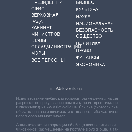
ПРЕЗИДЕНТ И
БИЗНЕС
ОФИС
КУЛЬТУРА
ВЕРХОВНАЯ
НАУКА
РАДА
НАЦИОНАЛЬНАЯ
КАБИНЕТ
БЕЗОПАСНОСТЬ
МИНИСТРОВ
ОБЩЕСТВО
ГЛАВЫ
ПОЛИТИКА
ОБЛАДМИНИСТРАЦИЙ
ПРАВО
МЭРЫ
ФИНАНСЫ
ВСЕ ПЕРСОНЫ
ЭКОНОМИКА
info@slovoidilo.ua
Использование любых материалов, размещённых на сайте,
разрешается при указании ссылки (для интернет-изданий —
гиперссылки) на www.slovoidilo.ua. Ссылка (гиперссылка)
обязательна вне зависимости от полного либо частичного
использования материалов.
Аналитическая информация об обещаниях политиков и
чиновников, размещенных на портале slovoidilo.ua, а также