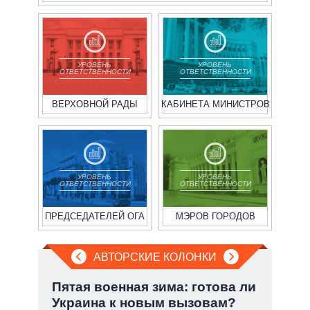
УРОВЕНЬ
УРОВЕНЬ
ОТВЕТСТВЕННОСТИ
ОТВЕТСТВЕННОСТИ
ВЕРХОВНОЙ РАДЫ
КАБИНЕТА МИНИСТРОВ
УРОВЕНЬ
УРОВЕНЬ
ОТВЕТСТВЕННОСТИ
ОТВЕТСТВЕННОСТИ
ПРЕДСЕДАТЕЛЕЙ ОГА
МЭРОВ ГОРОДОВ
АВТОРСКИЕ КОЛОНКИ
но
Пятая военная зима: готова ли
При
Украина к новым вызовам?
пер