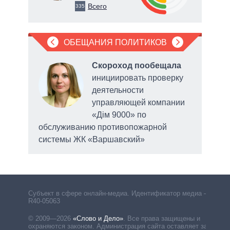
Всего
335
ОБЕЩАНИЯ ПОЛИТИКОВ
Скороход пообещала
инициировать проверку
деятельности
управляющей компании
о
«Дім 9000» по
обслуживанию противопожарной
системы ЖК «Варшавский»
Субъект в сфере онлайн-медиа. Идентификатор медиа –
R40-05063
© 2009—2026
«Слово и Дело»
.
Все права защищены и
охраняются законом. Администрация сайта оставляет за