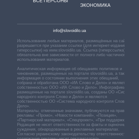
ВСЕ ПЕРСОНЫ
ЭКОНОМИКА
info@slovoidilo.ua
Использование любых материалов, размещённых на сайте,
разрешается при указании ссылки (для интернет-изданий —
гиперссылки) на www.slovoidilo.ua. Ссылка (гиперссылка)
обязательна вне зависимости от полного либо частичного
использования материалов.
Аналитическая информация об обещаниях политиков и
чиновников, размещенных на портале slovoidilo.ua, а также
информация о состоянии выполнения этих обещаний,
собрана и обработана ООО «ИА Слово и Дело» и является
собственностью ООО «ИА Слово и Дело». Инфографики,
размещенные на портале slovoidilo.ua, созданы ОО «Система
народного контроля Слово и Дело» и являются
собственностью ОО «Система народного контроля Слово и
Дело».
Материалы, отмеченные значками, публикуются на правах
рекламы: «Промо», «Новости компаний», «Позиция»,
«Партнерский материал», «Спецпроект», «При поддержке».
Редакция не несет ответственности за факты и оценочные
суждения, обнародованные в рекламных материалах.
Согласно украинскому законодательству ответственность за
содержание рекламы несет рекламодатель.