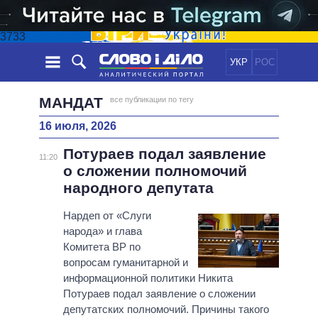
3733
УКР
РОС
НОВОСТИ
МАНДАТ
все публикации по тегу
16 июля, 2026
ОБЕЩАНИЯ
ЛЕНТА
ПОЛИТИКА
Потураев подал заявление
СОБЫТИЯ
ЭКОНОМИКА
11:20
ПОЛИТИКИ
о сложении полномочий
СТАТЬИ
ОБЩЕСТВО
народного депутата
ИНФОГРАФИКА
МНЕНИЯ
МИР
ВСЕ ПОЛИТИКИ
ОБЗОРЫ
Нардеп от «Слуги
ПРЕЗИДЕНТ И ОФИС
ВИДЕО
народа» и глава
ДАЙДЖЕСТЫ
ВЕРХОВНАЯ РАДА
Комитета ВР по
ПОДДЕРЖАТЬ
КАБИНЕТ МИНИСТРОВ
вопросам гуманитарной и
ГЛАВЫ ОБЛАДМИНИСТРАЦИЙ
информационной политики Никита
СРАВНЕНИЕ ПОЛИТИКОВ
Потураев подал заявление о сложении
МЭРЫ
депутатских полномочий. Причины такого