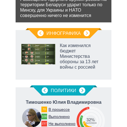
поли
территории Беларуси ударит только по
важн
ляет
Минску, для Украины и НАТО
совершенно ничего не изменится
ИНФОГРАФИКА
 как
Как изменился
чипы
бюджет
ды и
Министерства
т на
обороны за 13 лет
войны с россией
рф
ПОЛИТИКИ
вич
Тимошенко Юлия Владимировна
В процессе
47
70
65
Выполнено
108
32
32%
Не выполнено
21
157
о
выполнено