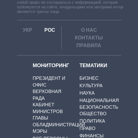
собой право не соглашаться с информацией, которая
публикуется на сайте, владельцами или авторами которой
являются третьи лица.
УКР
РОС
О НАС
КОНТАКТЫ
ПРАВИЛА
МОНИТОРИНГ
ТЕМАТИКИ
ПРЕЗИДЕНТ И
БИЗНЕС
ОФИС
КУЛЬТУРА
ВЕРХОВНАЯ
НАУКА
РАДА
НАЦИОНАЛЬНАЯ
КАБИНЕТ
БЕЗОПАСНОСТЬ
МИНИСТРОВ
ОБЩЕСТВО
ГЛАВЫ
ПОЛИТИКА
ОБЛАДМИНИСТРАЦИЙ
ПРАВО
МЭРЫ
ФИНАНСЫ