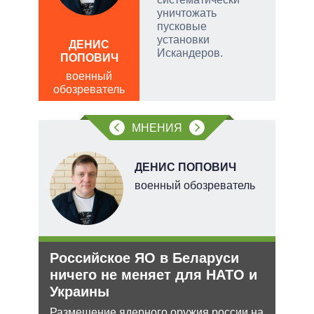
уничтожать
пусковые
установки
ДЕНИС
Д
Искандеров.
ПОПОВИЧ
ПО
военный
в
обозреватель
обо
МНЕНИЯ
О
ДЕНИС ПОПОВИЧ
перт
военный обозреватель
Российское ЯО в Беларуси
Рез
ничего не меняет для НАТО и
рф 
Украины
Несм
обяз
ения
Размещение ядерного оружия россии на