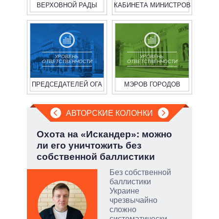
ВЕРХОВНОЙ РАДЫ
КАБИНЕТА МИНИСТРОВ
УРОВЕНЬ
УРОВЕНЬ
ОТВЕТСТВЕННОСТИ
ОТВЕТСТВЕННОСТИ
ПРЕДСЕДАТЕЛЕЙ ОГА
МЭРОВ ГОРОДОВ
АВТОРСКИЕ КОЛОНКИ
Охота на «Искандер»: можно
Эво
ли его уничтожить без
пер
собственной баллистики
Дра
Без собственной
огли
баллистики
на
Украине
чрезвычайно
сложно
систематически