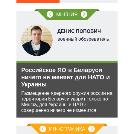
МНЕНИЯ
ДЕНИС ПОПОВИЧ
военный обозреватель
тий
и
Российское ЯО в Беларуси
Укр
уси
ничего не меняет для НАТО и
дец
–
Украины
теп
Размещение ядерного оружия россии на
Деце
территории Беларуси ударит только по
позв
жной
Минску, для Украины и НАТО
кото
а
совершенно ничего не изменится
без 
анк и
ИНФОГРАФИКА