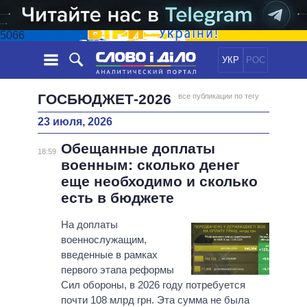
5066
УКР
РОС
НОВОСТИ
ГОСБЮДЖЕТ-2026
все публикации по тегу
23 июля, 2026
ОБЕЩАНИЯ
ЛЕНТА
ПОЛИТИКА
Обещанные доплаты
СОБЫТИЯ
ЭКОНОМИКА
18:59
ПОЛИТИКИ
военным: сколько денег
СТАТЬИ
ОБЩЕСТВО
еще необходимо и сколько
ИНФОГРАФИКА
МНЕНИЯ
МИР
ВСЕ ПОЛИТИКИ
есть в бюджете
ОБЗОРЫ
ПРЕЗИДЕНТ И ОФИС
ВИДЕО
На доплаты
ДАЙДЖЕСТЫ
ВЕРХОВНАЯ РАДА
военнослужащим,
ПОДДЕРЖАТЬ
КАБИНЕТ МИНИСТРОВ
введенные в рамках
ГЛАВЫ ОБЛАДМИНИСТРАЦИЙ
первого этапа реформы
СРАВНЕНИЕ ПОЛИТИКОВ
Сил обороны, в 2026 году потребуется
МЭРЫ
почти 108 млрд грн. Эта сумма не была