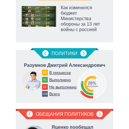
Как изменился
о
бюджет
Министерства
обороны за 13 лет
ic
войны с россией
ПОЛИТИКИ
ич
Разумков Дмитрий Александрович
Т
В процессе
85
57
Выполнено
41
28%
28
Не выполнено
22
о
выполнено
15
Всего
148
ОБЕЩАНИЯ ПОЛИТИКОВ
ла
Яценко пообещал