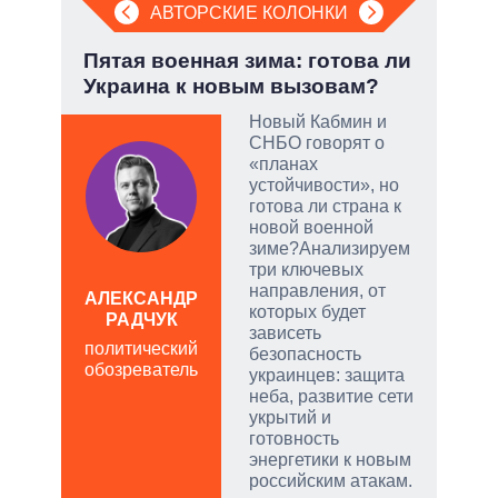
АВТОРСКИЕ КОЛОНКИ
:
Пятая военная зима: готова ли
При
Украина к новым вызовам?
пер
опе
Новый Кабмин и
СНБО говорят о
тый
«планах
устойчивости», но
готова ли страна к
чатые
новой военной
ем
зиме?Анализируем
три ключевых
направления, от
а
АЛЕКСАНДР
которых будет
РАДЧУК
Д
зависеть
ПО
политический
безопасность
обозреватель
в
украинцев: защита
обо
неба, развитие сети
укрытий и
готовность
энергетики к новым
российским атакам.