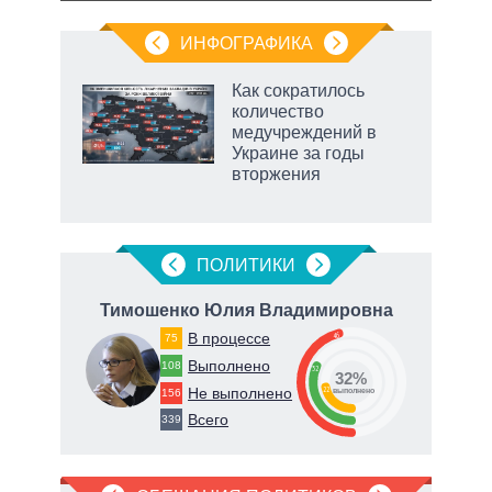
ИНФОГРАФИКА
Как сократилось
количество
не за
медучреждений в
асть
Украине за годы
елью
вторжения
ПОЛИТИКИ
ич
Тимошенко Юлия Владимировна
Ге
В процессе
46
75
Выполнено
67
108
32
32%
Не выполнено
22
156
о
выполнено
Всего
339