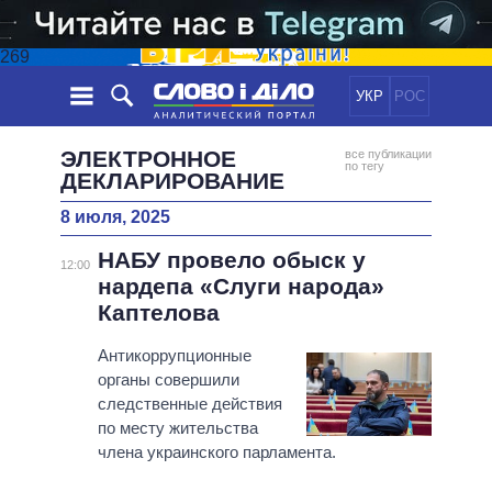
269
УКР
РОС
НОВОСТИ
ЭЛЕКТРОННОЕ
все публикации
по тегу
ДЕКЛАРИРОВАНИЕ
ОБЕЩАНИЯ
ЛЕНТА
ПОЛИТИКА
8 июля, 2025
СОБЫТИЯ
ЭКОНОМИКА
ПОЛИТИКИ
НАБУ провело обыск у
12:00
СТАТЬИ
ОБЩЕСТВО
нардепа «Слуги народа»
ИНФОГРАФИКА
МНЕНИЯ
МИР
ВСЕ ПОЛИТИКИ
Каптелова
ОБЗОРЫ
ПРЕЗИДЕНТ И ОФИС
ВИДЕО
Антикоррупционные
ДАЙДЖЕСТЫ
ВЕРХОВНАЯ РАДА
органы совершили
ПОДДЕРЖАТЬ
КАБИНЕТ МИНИСТРОВ
следственные действия
по месту жительства
ГЛАВЫ ОБЛАДМИНИСТРАЦИЙ
СРАВНЕНИЕ ПОЛИТИКОВ
члена украинского парламента.
МЭРЫ