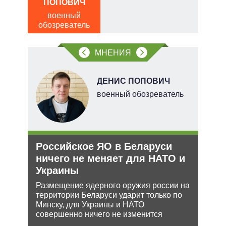
ПОПОВИЧ
ПО
яжном
военный
в
обозреватель
обо
МНЕНИЯ
В
ДЕНИС ПОПОВИЧ
ких
военный обозреватель
Российское ЯО в Беларуси
Рез
рф
ничего не меняет для НАТО и
рф 
Украины
ра
Несм
йская
обяз
Размещение ядерного оружия россии на
 этот
поли
территории Беларуси ударит только по
важн
Минску, для Украины и НАТО
совершенно ничего не изменится