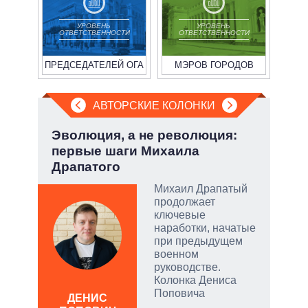
УРОВЕНЬ
УРОВЕНЬ
ОТВЕТСТВЕННОСТИ
ОТВЕТСТВЕННОСТИ
ПРЕДСЕДАТЕЛЕЙ ОГА
МЭРОВ ГОРОДОВ
АВТОРСКИЕ КОЛОНКИ
.
Эволюция, а не революция:
При
первые шаги Михаила
пер
Драпатого
опе
ы:
Михаил Драпатый
а
продолжает
е
ключевые
а –
наработки, начатые
при предыдущем
.
военном
ла
руководстве.
Колонка Дениса
, а
Поповича
ДЕНИС
Д
чаще