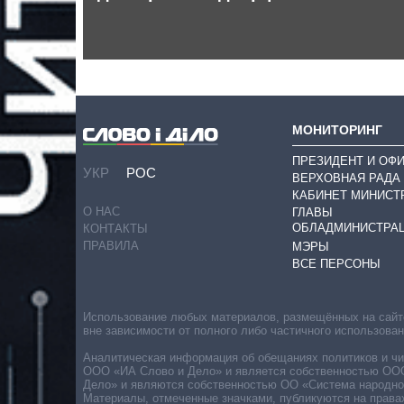
МОНИТОРИНГ
ПРЕЗИДЕНТ И ОФ
УКР
РОС
ВЕРХОВНАЯ РАДА
КАБИНЕТ МИНИСТ
О НАС
ГЛАВЫ
ОБЛАДМИНИСТРА
КОНТАКТЫ
ПРАВИЛА
МЭРЫ
ВСЕ ПЕРСОНЫ
Использование любых материалов, размещённых на сайте,
вне зависимости от полного либо частичного использова
Аналитическая информация об обещаниях политиков и чин
ООО «ИА Слово и Дело» и является собственностью ООО 
Дело» и являются собственностью ОО «Система народног
Материалы, отмеченные значками, публикуются на права