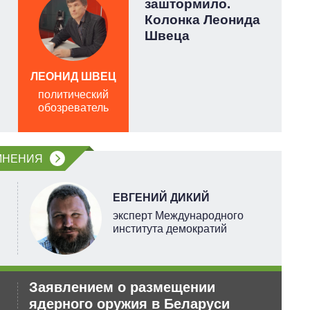
заштормило.
Колонка Леонида
Швеца
ЛЕОНИД ШВЕЦ
политический
обозреватель
о
МНЕНИЯ
ЕВГЕНИЙ ДИКИЙ
эксперт Международного
института демократий
Заявлением о размещении
Ан
ядерного оружия в Беларуси
по