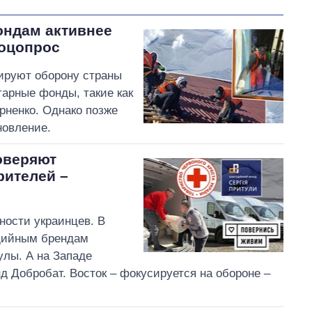
ондам активнее
соцопрос
ируют оборону страны
арные фонды, такие как
рненко. Однако позже
новление.
оверяют
рителей –
ности украинцев. В
дийным брендам
лы. А на Западе
 Добробат. Восток – фокусируется на обороне –