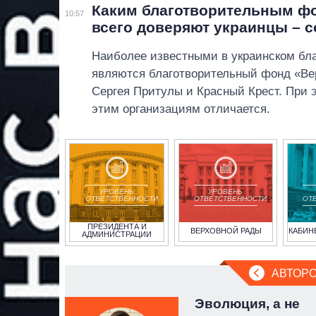
Каким благотворительным ф
10:57
всего доверяют украинцы – 
Наиболее известными в украинском бла
являются благотворительный фонд «Ве
Сергея Притулы и Красный Крест. При 
этим организациям отличается.
УРОВЕНЬ
УРОВЕНЬ
ОТВЕТСТВЕННОСТИ
ОТВЕТСТВЕННОСТИ
ОТ
ПРЕЗИДЕНТА И
ВЕРХОВНОЙ РАДЫ
КАБИН
АДМИНИСТРАЦИИ
АВТОРС
нная
Эволюция, а не