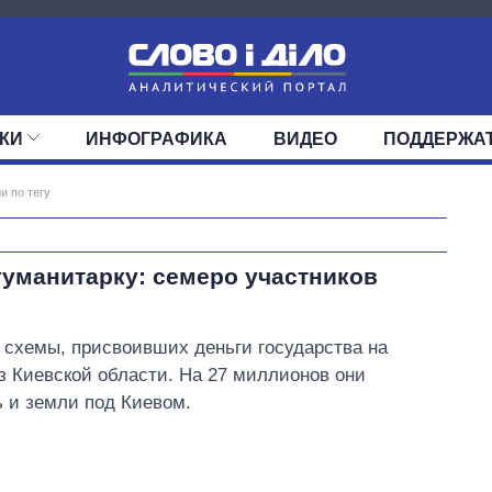
КИ
ИНФОГРАФИКА
ВИДЕО
ПОДДЕРЖА
ИС
ЛЕНТА
ВЕРХОВНАЯ РАДА
СОБЫТИЯ
СТАТЬИ
КАБИНЕТ МИНИСТРОВ
МНЕНИЯ
ОБЗОРЫ
ГЛАВЫ ОБЛАДМИНИ
ДАЙДЖЕСТЫ
и по тегу
ПОЛИТИКА
ДЕПУТАТЫ
ЭКОНОМИКА
КОМИТЕТЫ
ФРАКЦИИ
ОБЩЕСТВО
ОКРУГА
МИР
Экономика ИИ-
гуманитарку: семеро участников
гигантов: сколько
стоят и
зарабатывают
в схемы, присвоивших деньги государства на
OpenAI и Anthropic
 Киевской области. На 27 миллионов они
 и земли под Киевом.