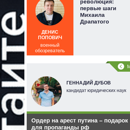
ва ли
революция:
 новым
первые шаги
Михаила
Драпатого
ДЕНИС
ПОПОВИЧ
военный
обозреватель
ГЕННАДИЙ ДУБОВ
ерт
кандидат юридических наук
Ордер на арест путина – подарок
абжения
для пропаганды рф