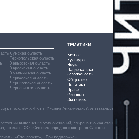
ТЕМАТИКИ
ласть
Сумская область
Бизнес
Тернопольская область
Культура
ь
Харьковская область
Наука
Херсонская область
Национальная
Хмельницкая область
безопасность
Черкасская область
Общество
Черниговская область
Политика
Черновицкая область
Право
Финансы
Экономика
) на www.slovoidilo.ua. Ссылка (гиперссылка) обязательна
состоянии выполнения этих обещаний, собрана и обработана
ua, созданы ОО «Система народного контроля Слово и
ериал», «Спецпроект», «При поддержке».