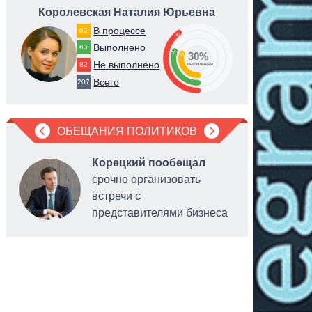
Королевская Наталия Юрьевна
Керн
В процессе
62
40
Выполнено
63
30
30%
30
Не выполнено
82
выполнено
Всего
207
ОБЕЩАНИЯ ПОЛИТИКОВ
Корецкий пообещал
срочно организовать
встречи с
представителями бизнеса
головы