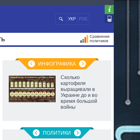
УКР
РОС
Сравнение
ТЬ
политиков
СТРАЦИЙ
МЭРЫ
ВСЕ ПЕРСОНЫ
ИНФОГРАФИКА
Сколько
картофеля
выращивали в
Украине до и во
время большой
войны
ПОЛИТИКИ