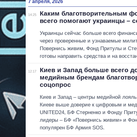
7 апреля, 2026
Каким благотворительным ф
14:25
всего помогают украинцы – 
Украинцы сейчас больше всего финанс
через проверенные и узнаваемые милит
Повернись живим, Фонд Притулы и Сте
готовы направить средства и на восста
Киев и Запад больше всего д
12:17
медийным брендам благотво
соцопрос
Киев и Запад – центры медийной лояль
Киеве выше доверие к цифровым и ме
UNITED24, БФ Стерненко и Фонду Приту
лидеры – БФ «Повернись живим» и Фонд
популярен БФ Армия SOS.