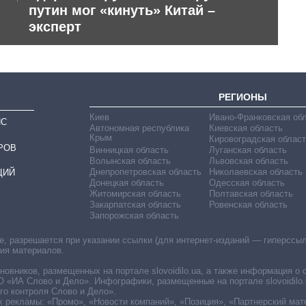
путин мог «кинуть» Китай –
эксперт
РЕГИОНЫ
Киев
Ивано-Франковская об
ИС
Автономная республика
Киевская область
Крым
Кировоградская област
РОВ
Винницкая область
Луганская область
Волынская область
Львовская область
Днепропетровская область
Николаевская область
ЦИЙ
Донецкая область
Одесская область
Житомирская область
Полтавская область
Закарпатская область
Ровенская область
Запорожская область
 разрешается при указании ссылки (для интернет-изданий — гиперссылки
ния материалов.
овников, размещенных на портале slovoidilo.ua, а также информация о 
«ИА Слово и Дело». Инфографики, размещенные на портале slovoidilo.
о контроля Слово и Дело».
х рекламы: «Промо», «Новости компаний», «Позиция», «Партнерский мат