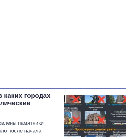
В процессе
76
Выполнено
25
23%
71
Не выполнено
23
7
выполнено
Всего
108
6
Сибига пообещал
работать с партнерами,
чтобы включить
тысячелетние храмы
в каких городах
Черниговщины в Список
олические
объектов всемирного наследия,
находящихся под угрозой
новлены памятники
шло после начала