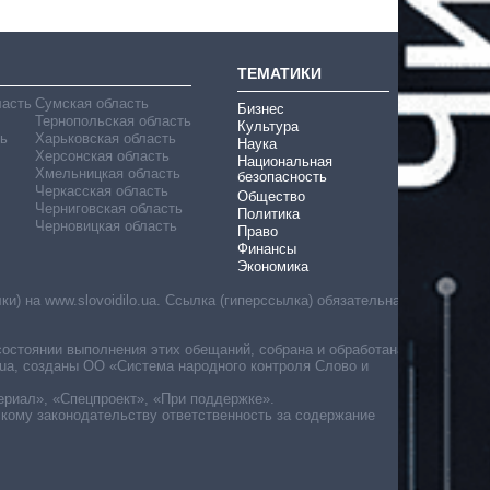
ТЕМАТИКИ
ласть
Сумская область
Бизнес
Тернопольская область
Культура
ь
Харьковская область
Наука
Херсонская область
Национальная
Хмельницкая область
безопасность
Черкасская область
Общество
Черниговская область
Политика
Черновицкая область
Право
Финансы
Экономика
) на www.slovoidilo.ua. Ссылка (гиперссылка) обязательна
состоянии выполнения этих обещаний, собрана и обработана
ua, созданы ОО «Система народного контроля Слово и
ериал», «Спецпроект», «При поддержке».
скому законодательству ответственность за содержание