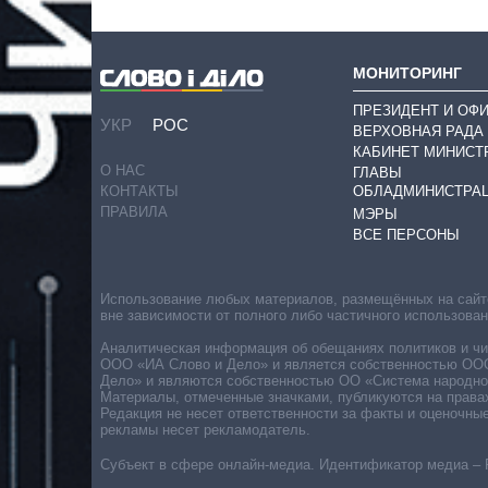
МОНИТОРИНГ
ПРЕЗИДЕНТ И ОФ
УКР
РОС
ВЕРХОВНАЯ РАДА
КАБИНЕТ МИНИСТ
О НАС
ГЛАВЫ
ОБЛАДМИНИСТРА
КОНТАКТЫ
ПРАВИЛА
МЭРЫ
ВСЕ ПЕРСОНЫ
Использование любых материалов, размещённых на сайте,
вне зависимости от полного либо частичного использова
Аналитическая информация об обещаниях политиков и чин
ООО «ИА Слово и Дело» и является собственностью ООО 
Дело» и являются собственностью ОО «Система народног
Материалы, отмеченные значками, публикуются на права
Редакция не несет ответственности за факты и оценочны
рекламы несет рекламодатель.
Субъект в сфере онлайн-медиа. Идентификатор медиа – 