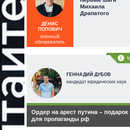
я в
Михаила
ный
Драпатого
ДЕНИС
ПОПОВИЧ
военный
обозреватель
ГЕННАДИЙ ДУБОВ
ель
кандидат юридических наук
 ничего
Ордер на арест путина – подарок
аины
для пропаганды рф