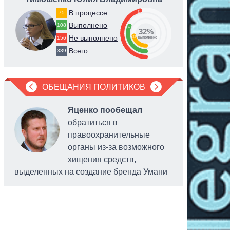
В процессе
46
75
Выполнено
108
32
32%
Не выполнено
22
156
выполнено
Всего
339
ОБЕЩАНИЯ ПОЛИТИКОВ
Яценко пообещал
обратиться в
правоохранительные
органы из-за возможного
хищения средств,
выделенных на создание бренда Умани
обслужив
системы 