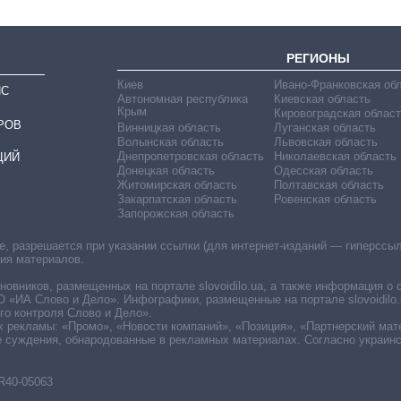
РЕГИОНЫ
Киев
Ивано-Франковская об
ИС
Автономная республика
Киевская область
Крым
Кировоградская област
РОВ
Винницкая область
Луганская область
Волынская область
Львовская область
Днепропетровская область
Николаевская область
ЦИЙ
Донецкая область
Одесская область
Житомирская область
Полтавская область
Закарпатская область
Ровенская область
Запорожская область
 разрешается при указании ссылки (для интернет-изданий — гиперссылки
ния материалов.
овников, размещенных на портале slovoidilo.ua, а также информация о 
«ИА Слово и Дело». Инфографики, размещенные на портале slovoidilo.
о контроля Слово и Дело».
х рекламы: «Промо», «Новости компаний», «Позиция», «Партнерский мат
е суждения, обнародованные в рекламных материалах. Согласно украин
R40-05063