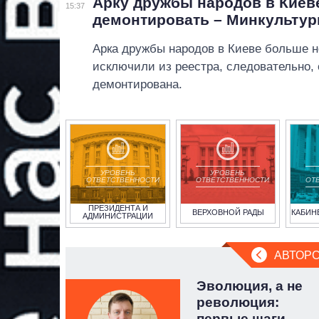
Арку дружбы народов в Киев
15:37
демонтировать – Минкульту
Арка дружбы народов в Киеве больше н
исключили из реестра, следовательно,
демонтирована.
УРОВЕНЬ
УРОВЕНЬ
ОТВЕТСТВЕННОСТИ
ОТВЕТСТВЕННОСТИ
ОТ
ПРЕЗИДЕНТА И
ВЕРХОВНОЙ РАДЫ
КАБИН
АДМИНИСТРАЦИИ
АВТОРС
й
Эволюция, а не
off»:
революция:
первые шаги