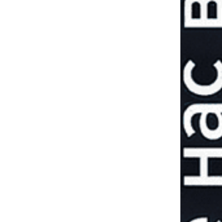
Пятая военная
зима: готова ли
Украина к новым