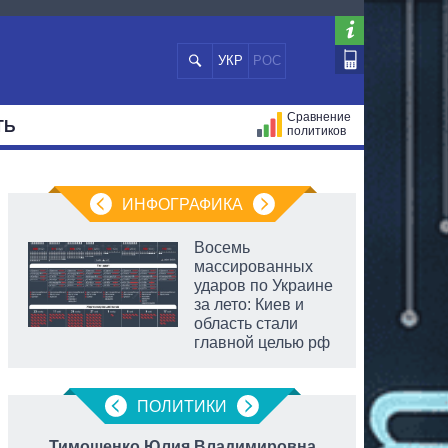
УКР
РОС
Сравнение
ТЬ
политиков
СТРАЦИЙ
МЭРЫ
ВСЕ ПЕРСОНЫ
ИНФОГРАФИКА
Восемь
массированных
ударов по Украине
за лето: Киев и
область стали
главной целью рф
ПОЛИТИКИ
Тимошенко Юлия Владимировна
Ку