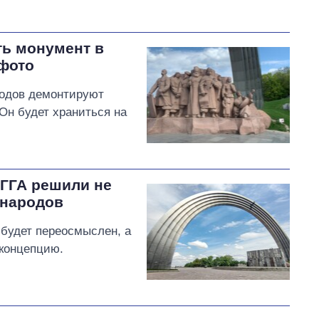
ть монумент в
 фото
родов демонтируют
Он будет храниться на
КГГА решили не
 народов
 будет переосмыслен, а
 концепцию.