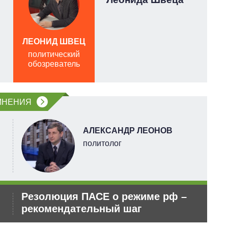
ЛЕОНИД ШВЕЦ
А
политический
обозреватель
п
о
МНЕНИЯ
АЛЕКСАНДР ЛЕОНОВ
политолог
Резолюция ПАСЕ о режиме рф –
Ан
рекомендательный шаг
по