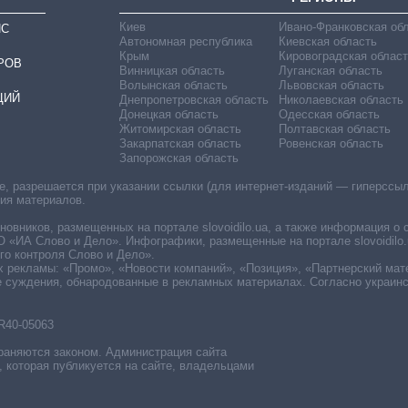
Киев
Ивано-Франковская об
ИС
Автономная республика
Киевская область
Крым
Кировоградская област
РОВ
Винницкая область
Луганская область
Волынская область
Львовская область
ЦИЙ
Днепропетровская область
Николаевская область
Донецкая область
Одесская область
Житомирская область
Полтавская область
Закарпатская область
Ровенская область
Запорожская область
 разрешается при указании ссылки (для интернет-изданий — гиперссылки
ния материалов.
овников, размещенных на портале slovoidilo.ua, а также информация о 
«ИА Слово и Дело». Инфографики, размещенные на портале slovoidilo.
о контроля Слово и Дело».
х рекламы: «Промо», «Новости компаний», «Позиция», «Партнерский мат
е суждения, обнародованные в рекламных материалах. Согласно украин
R40-05063
раняются законом. Администрация сайта
, которая публикуется на сайте, владельцами