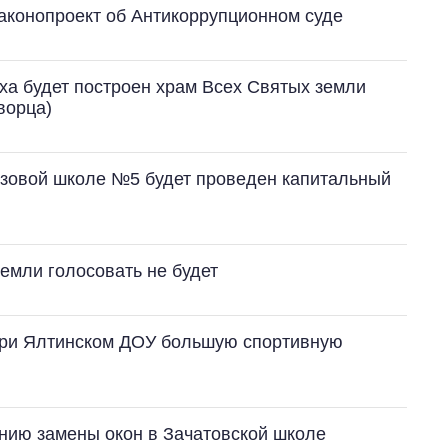
аконопроект об Антикоррупционном суде
ха будет построен храм Всех Святых земли
ворца)
От 1 месяца – до 5
лет: кто и как долго
азовой школе №5 будет проведен капитальный
занимал
должность
руководителя СВР
земли голосовать не будет
 при Ялтинском ДОУ большую спортивную
нию замены окон в Зачатовской школе