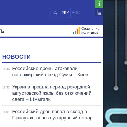
УКР
РОС
Сравнение
ТЬ
политиков
СТРАЦИЙ
МЭРЫ
ВСЕ ПЕРСОНЫ
НОВОСТИ
Российские дроны атаковали
11:36
пассажирский поезд Сумы – Киев
Украина прошла период рекордной
11:32
августовской жары без отключений
света – Шмыгаль
Российский дрон попал в склад в
11:01
Прилуках, вспыхнул крупный пожар