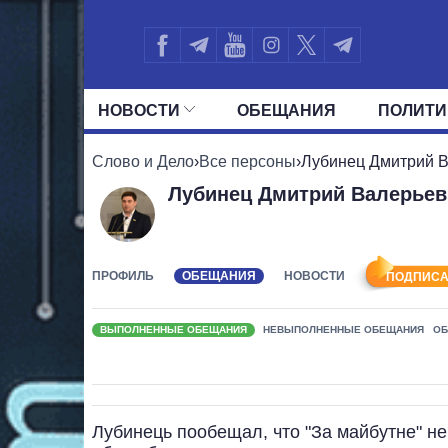
НОВОСТИ
ОБЕЩАНИЯ
ПОЛИТИ
ВСЕ ПОЛИТИКИ
ПРЕЗИДЕНТ И ОФ
Слово и Дело
›
Все персоны
›
Лубинец Дмитрий 
Лубинец Дмитрий Валерьев
ПРОФИЛЬ
ОБЕЩАНИЯ
НОВОСТИ
ПОДПИСА
ВЫПОЛНЕННЫЕ ОБЕЩАНИЯ
НЕВЫПОЛНЕННЫЕ ОБЕЩАНИЯ
ОБ
Лубинець пообещал, что "За майбутне" не