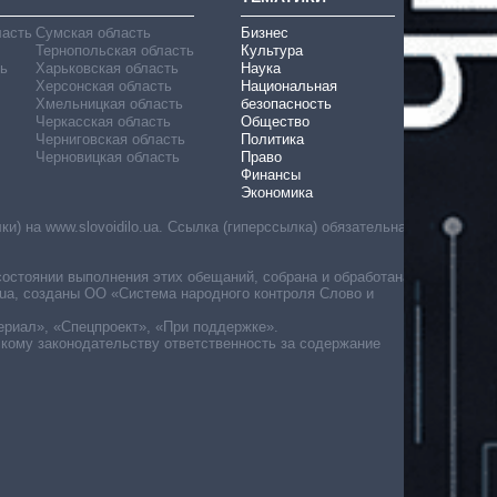
ласть
Сумская область
Бизнес
Тернопольская область
Культура
ь
Харьковская область
Наука
Херсонская область
Национальная
Хмельницкая область
безопасность
Черкасская область
Общество
Черниговская область
Политика
Черновицкая область
Право
Финансы
Экономика
) на www.slovoidilo.ua. Ссылка (гиперссылка) обязательна
состоянии выполнения этих обещаний, собрана и обработана
ua, созданы ОО «Система народного контроля Слово и
ериал», «Спецпроект», «При поддержке».
скому законодательству ответственность за содержание