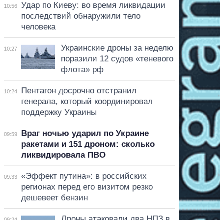
Удар по Киеву: во время ликвидации
10:56
последствий обнаружили тело
человека
Украинские дроны за неделю
10:27
поразили 12 судов «теневого
флота» рф
Пентагон досрочно отстранил
10:24
генерала, который координировал
поддержку Украины
Враг ночью ударил по Украине
09:59
ракетами и 151 дроном: сколько
ликвидировала ПВО
«Эффект путина»: в российских
09:33
регионах перед его визитом резко
дешевеет бензин
Дроны атаковали два НПЗ в
09:24