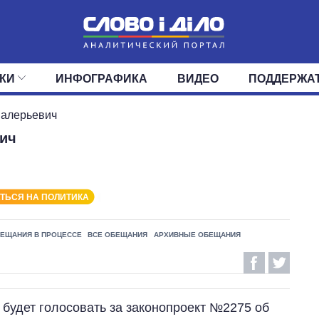
КИ
ИНФОГРАФИКА
ВИДЕО
ПОДДЕРЖА
ИС
ЛЕНТА
ВЕРХОВНАЯ РАДА
СОБЫТИЯ
СТАТЬИ
КАБИНЕТ МИНИСТРОВ
МНЕНИЯ
ОБЗОРЫ
ГЛАВЫ ОБЛАДМИНИ
ДАЙДЖЕСТЫ
Валерьевич
ич
ПОЛИТИКА
ДЕПУТАТЫ
ЭКОНОМИКА
КОМИТЕТЫ
ФРАКЦИИ
ОБЩЕСТВО
ОКРУГА
МИР
ТЬСЯ НА ПОЛИТИКА
ЕЩАНИЯ В ПРОЦЕССЕ
ВСЕ ОБЕЩАНИЯ
АРХИВНЫЕ ОБЕЩАНИЯ
 будет голосовать за законопроект №2275 об