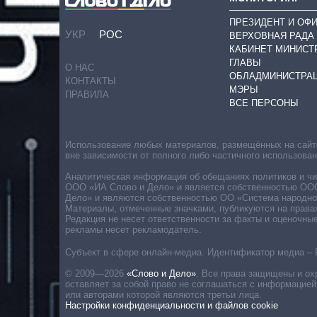
ПРЕЗИДЕНТ И ОФ
УКР
РОС
ВЕРХОВНАЯ РАДА
КАБИНЕТ МИНИСТ
ГЛАВЫ
О НАС
ОБЛАДМИНИСТРА
КОНТАКТЫ
МЭРЫ
ПРАВИЛА
ВСЕ ПЕРСОНЫ
Использование любых материалов, размещённых на сайте,
вне зависимости от полного либо частичного использова
Аналитическая информация об обещаниях политиков и чин
ООО «ИА Слово и Дело» и является собственностью ООО 
Дело» и являются собственностью ОО «Система народног
Материалы, отмеченные значками, публикуются на права
Редакция не несет ответственности за факты и оценочны
рекламы несет рекламодатель.
Субъект в сфере онлайн-медиа. Идентификатор медиа – 
© 2009—2026
«Слово и Дело»
.
Все права защищены и ох
оставляет за собой право не соглашаться с информацией
или авторами которой являются третьи лица.
Настройки конфиденциальности и файлов cookie