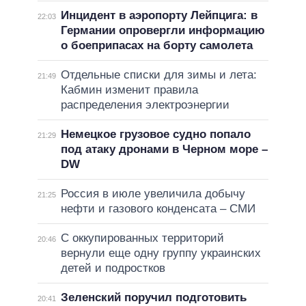
Инцидент в аэропорту Лейпцига: в
22:03
Германии опровергли информацию
о боеприпасах на борту самолета
Отдельные списки для зимы и лета:
21:49
Кабмин изменит правила
распределения электроэнергии
Немецкое грузовое судно попало
21:29
под атаку дронами в Черном море –
DW
Россия в июле увеличила добычу
21:25
нефти и газового конденсата – СМИ
С оккупированных территорий
20:46
вернули еще одну группу украинских
детей и подростков
Зеленский поручил подготовить
20:41