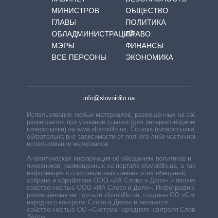
МИНИСТРОВ
ОБЩЕСТВО
ГЛАВЫ
ПОЛИТИКА
ОБЛАДМИНИСТРАЦИЙ
ПРАВО
МЭРЫ
ФИНАНСЫ
ВСЕ ПЕРСОНЫ
ЭКОНОМИКА
info@slovoidilo.ua
Использование любых материалов, размещённых на сайте,
разрешается при указании ссылки (для интернет-изданий —
гиперссылки) на www.slovoidilo.ua. Ссылка (гиперссылка)
обязательна вне зависимости от полного либо частичного
использования материалов.
Аналитическая информация об обещаниях политиков и
чиновников, размещенных на портале slovoidilo.ua, а также
информация о состоянии выполнения этих обещаний,
собрана и обработана ООО «ИА Слово и Дело» и является
собственностью ООО «ИА Слово и Дело». Инфографики,
размещенные на портале slovoidilo.ua, созданы ОО «Система
народного контроля Слово и Дело» и являются
собственностью ОО «Система народного контроля Слово и
Дело».