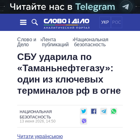
УКР
РОС
НОВОСТИ
Слово и
›
Лента
›
Национальная
Дело
публикаций
безопасность
ОБЕЩАНИЯ
ЛЕНТА
ПОЛИТИКА
СБУ ударила по
СОБЫТИЯ
ЭКОНОМИКА
«Таманьнефтегазу»:
ПОЛИТИКИ
СТАТЬИ
ОБЩЕСТВО
один из ключевых
ИНФОГРАФИКА
МНЕНИЯ
МИР
ВСЕ ПОЛИТИКИ
терминалов рф в огне
ОБЗОРЫ
ПРЕЗИДЕНТ И ОФИС
ВИДЕО
ДАЙДЖЕСТЫ
ВЕРХОВНАЯ РАДА
ПОДДЕРЖАТЬ
КАБИНЕТ МИНИСТРОВ
НАЦИОНАЛЬНАЯ
ГЛАВЫ ОБЛАДМИНИСТРАЦИЙ
БЕЗОПАСНОСТЬ
СРАВНЕНИЕ ПОЛИТИКОВ
13 июня 2026, 14:50
МЭРЫ
ВСЕ ПЕРСОНЫ
Читати українською