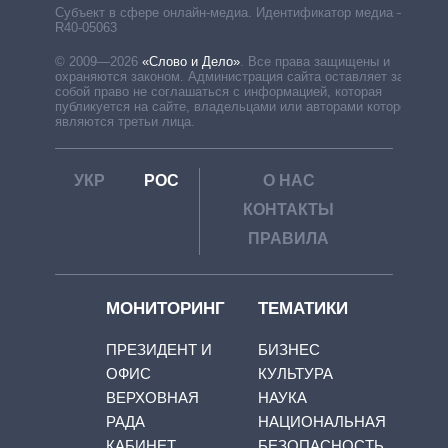
Субъект в сфере онлайн-медиа. Идентификатор медиа –
R40-05063
© 2009—2026
«Слово и Дело»
.
Все права защищены и
охраняются законом. Администрация сайта оставляет за
собой право не соглашаться с информацией, которая
публикуется на сайте, владельцами или авторами которой
являются третьи лица.
УКР
РОС
О НАС
КОНТАКТЫ
ПРАВИЛА
МОНИТОРИНГ
ТЕМАТИКИ
ПРЕЗИДЕНТ И
БИЗНЕС
ОФИС
КУЛЬТУРА
ВЕРХОВНАЯ
НАУКА
РАДА
НАЦИОНАЛЬНАЯ
КАБИНЕТ
БЕЗОПАСНОСТЬ