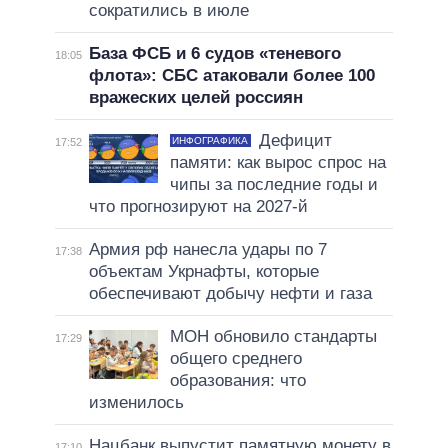
сократились в июле
База ФСБ и 6 судов «теневого
18:05
флота»: СБС атаковали более 100
вражеских целей россиян
Дефицит
ИНФОГРАФИКА
17:52
памяти: как вырос спрос на
чипы за последние годы и
что прогнозируют на 2027-й
Армия рф нанесла удары по 7
17:38
объектам Укрнафты, которые
обеспечивают добычу нефти и газа
МОН обновило стандарты
17:29
общего среднего
образования: что
изменилось
Нацбанк выпустит памятную монету в
17:10