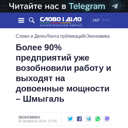
УКР
РОС
НОВОСТИ
Слово и Дело
›
Лента публикаций
›
Экономика
Более 90%
ОБЕЩАНИЯ
ЛЕНТА
ПОЛИТИКА
предприятий уже
СОБЫТИЯ
ЭКОНОМИКА
ПОЛИТИКИ
возобновили работу и
СТАТЬИ
ОБЩЕСТВО
ИНФОГРАФИКА
МНЕНИЯ
МИР
ВСЕ ПОЛИТИКИ
выходят на
ОБЗОРЫ
ПРЕЗИДЕНТ И ОФИС
довоенные мощности
ВИДЕО
ДАЙДЖЕСТЫ
ВЕРХОВНАЯ РАДА
– Шмыгаль
ПОДДЕРЖАТЬ
КАБИНЕТ МИНИСТРОВ
ГЛАВЫ ОБЛАДМИНИСТРАЦИЙ
СРАВНЕНИЕ ПОЛИТИКОВ
МЭРЫ
ЭКОНОМИКА
26 февраля 2024, 15:05
ВСЕ ПЕРСОНЫ